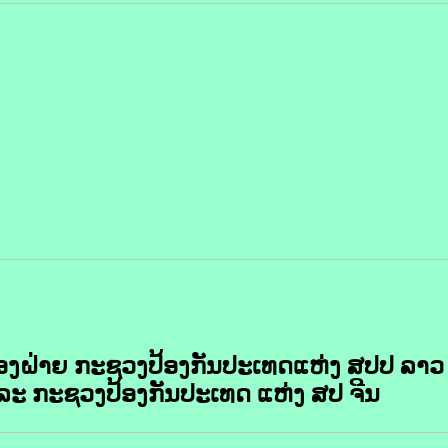
ອງຝ່າຍ ກະຊວງປ້ອງກັນປະເທດແຫ່ງ ສປປ ລາວ
ລະ ກະຊວງປ້ອງກັນປະເທດ ແຫ່ງ ສປ ຈີນ