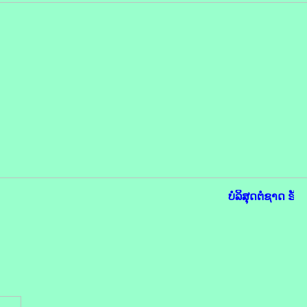
ບໍລິສຸດຕໍ່ຊາດ ຮັບ