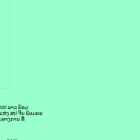
ສປປ ລາວ ພ້ອມ
ແຫ່ງ ສປ ຈີນ ພ້ອມຄະ
ນທາງການ ທີ່