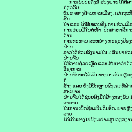
ການພົບປະຄັ້ງນີ້ ສອງຝ່າຍໄດ້ຕີລ
ກ່ຽວກັບ
ບັນຫາທາງດ້ານການເມືອງ, ເສດຖະກ
ສົນ
ໃຈ ແລະ ໄດ້ທົບທວນຄືນການຮ່ວມມື
ການຮ່ວມມືໃນຕໍ່ໜ້າ. ປຶກສາຫາລືກາ
ດ້ານ
ການທະຫານ ລະຫວ່າງ ກະຊວງປ້ອງກັນ
ຝ່າຍ
ລາວໄດ້ຮ່ວມລົງນາມໃນ 2 ສັນຍາຮ່ວມ
ຝ່າຍຈີນ
ໃຫ້ການຊ່ວຍເຫຼືອ ແລະ ສັນຍາວ່າດ
ວິຊາການ
ຝ່າຍຈີນຈະໄດ້ເດີນທາງມາເຮັດວຽກຢູ
ກໍ່
ສ້າງ ແລະ ຍັງມີອີກຫຼາຍຂົງເຂດທີ
ສະເພາະ
ຝ່າຍຈີນໄດ້ຊ່ວຍລົງມືກໍ່ສ້າງກອງພັ
ອາກາດ
ໃນການເຝິກຊ້ອມບີນຕື່ມອີກ. ພາຍ
ລາວ
ໄດ້ເດີນທາງໄປຢ້ຽມຢາມສູນວຽກງານຮ