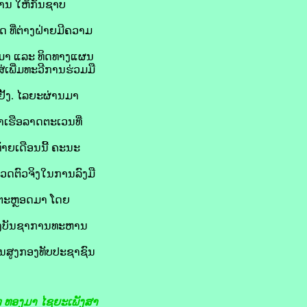
ການ ໃຫ້ກັນຊາບ
ທີ່ຕ່າງຝ່າຍມີຄວາມ
ນມາ ແລະ ທິດທາງແຜນ
ເພີ່ມທະວີການຮ່ວມມື
ັ້ງ. ໄລຍະຜ່ານມາ
າເຮືອລາດຕະເວນທີ່
າຍເດືອນນີ້ ຄະນະ
ຼວດຕົວຈິງໃນການລົງມື
ວ ຕະຫຼອດມາ ໂດຍ
ູ່ກອງບັນຊາການທະຫານ
້ນສູງກອງທັບປະຊາຊົນ
ກ ທອງມາ ໄຊຍະເພັງສາ