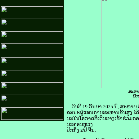
ສະຫາຍ
ພົບ
ວັນທີ 19 ກັນຍາ 2025 ນີ້, ສະຫ
ຄະນະຜູ້ແທນການທະຫານຂັ້ນສູງ ໄດ້
ນະໃນໂອກາດທີ່ເດີນທາງເຂົ້າຮ່ວມກອ
ນະຄອນຫຼວງ
ປັກກິ່ງ ສປ ຈີນ.