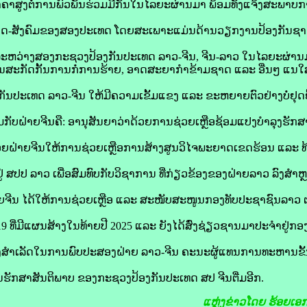
າຄາສູງຕໍ່ການພົວພັນຮ່ວມມືກັນໃນໄລຍະຜ່ານມາ ພ້ອມທັງແຈ້ງສະພາບ
ິດ-ສັງຄົມຂອງສອງປະເທດ ໂດຍສະເພາະແມ່ນດ້ານວຽກງານປ້ອງກັນຊາດ 
ລະຫວ່າງສອງກະຊວງປ້ອງກັນປະເທດ ລາວ-ຈີນ, ຈີນ-ລາວ ໃນໄລຍະຜ່າ
ນສະກັດກັ້ນການກໍ່ການຮ້າຍ, ອາດສະຍາກໍາຂ້າມຊາດ ແລະ ອື່ນໆ ແນໃສ່
ປະເທດ ລາວ-ຈີນ ໃຫ້ມີຄວາມເຂັ້ມແຂງ ແລະ ຂະຫຍາຍຕົວຢ່າງບໍ່ຢຸດຢ
ກັບຝ່າຍຈີນຄື: ອານຸສັນຍາວ່າດ້ວຍການຊ່ວຍເຫຼືອຊ້ອມແປງບຳລຸງຮັກສ
້ວຍຝ່າຍຈີນໃຫ້ການຊ່ວຍເຫຼືອການສ້າງສູນວິໄຈພະຍາດເຂດຮ້ອນ ແລະ ທ້
່ ສປປ ລາວ ເພື່ອສົມທົບກັບວິຊາການ ທີ່ກ່ຽວຂ້ອງຂອງຝ່າຍລາວ ລົງສຳຫ
່ຝ່າຍຈີນ ໄດ້ໃຫ້ການຊ່ວຍເຫຼືອ ແລະ ສະໜັບສະໜູນກອງທັບປະຊາຊົນລາ
ນ 19 ທີ່ມີແຜນສ້າງໃນທ້າຍປີ 2025 ແລະ ຍັງໄດ້ສົ່ງຊ່ຽວຊານມາປະຈຳຢ
ຫຼັງສຳເລັດໃນການພົບປະສອງຝ່າຍ ລາວ-ຈີນ ຄະນະຜູ້ແທນການທະຫານຂັ
ັກສາສັນຕິພາບ ຂອງກະຊວງປ້ອງກັນປະເທດ ສປ ຈີນຕື່ມອີກ.
ແຫຼ່ງຂ່າວໂດຍ
ຮ້ອຍເອ