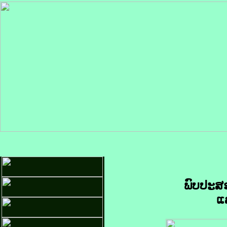
ພົບປະສ
ແ