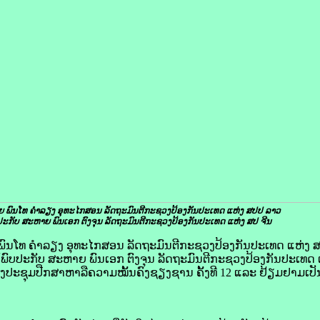
 ພົນໂທ ຄໍາລຽງ ອຸທະໄກສອນ ລັດຖະມົນຕີກະຊວງປ້ອງກັນປະເທດ ແຫ່ງ ສປປ ລາວ
ປະກັບ ສະຫາຍ ພົນເອກ ຕົງຈຸນ ລັດຖະມົນຕີກະຊວງປ້ອງກັນປະເທດ ແຫ່ງ ສປ ຈີນ
າຍ ພົນໂທ ຄໍາລຽງ ອຸທະໄກສອນ ລັດຖະມົນຕີກະຊວງປ້ອງກັນປະເທດ ແຫ່ງ 
ພົບປະກັບ ສະຫາຍ ພົນເອກ ຕົງຈຸນ ລັດຖະມົນຕີກະຊວງປ້ອງກັນປະເທດ 
ງປະຊຸມປືກສາຫາລືຄວາມໝັ້ນຄົງຊຽງຊານ ຄັ້ງທີ 12 ແລະ ຢ້ຽມຢາມເປັ