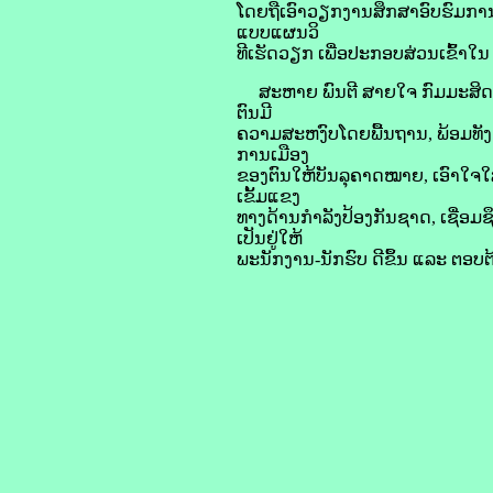
ໂດຍຖືເອົາວຽກງານສຶກສາອົບຮົມການເ
ແບບແຜນວິ
ທີເຮັດວຽກ ເພື່ອປະກອບສ່ວນເຂົ້າ
ສະຫາຍ ພົນຕີ ສາຍໃຈ ກົມມະສິດ ໄ
ຕົນມີ
ຄວາມສະຫງົບໂດຍພື້ນຖານ, ພ້ອມທັງ
ການເມືອງ
ຂອງຕົນໃຫ້ບັນລຸຄາດໝາຍ, ເອົາໃຈໃ
ເຂັ້ມແຂງ
ທາງດ້ານກຳລັງປ້ອງກັນຊາດ, ເຊື່ອມ
ເປັນຢູ່ໃຫ້
ພະນັກງານ-ນັກຮົບ ດີຂຶ້ນ ແລະ ຕອບຕ້