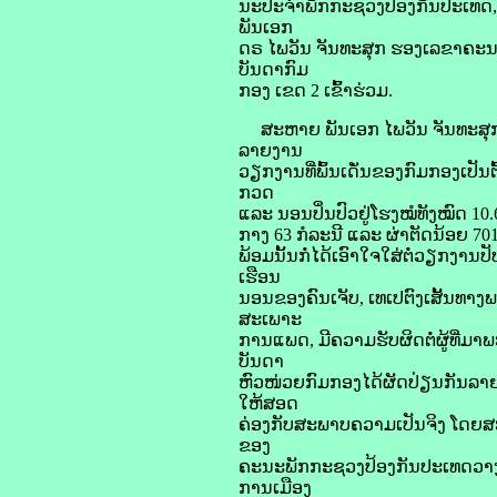
ນະປະຈໍາພັກກະຊວງປ້ອງກັນປະເທດ,
ພັນເອກ
ດຣ ໄພວັນ ຈັນທະສຸກ ຮອງເລຂາຄະນ
ບັນດາກົມ
ກອງ ເຂດ 2 ເຂົ້າຮ່ວມ.
ສະຫາຍ ພັນເອກ ໄພວັນ ຈັນທະສຸກ 
ລາຍງານ
ວຽກງານທີ່ພົ້ນເດັ່ນຂອງກົມກອງເປັນຕ
ກວດ
ແລະ ນອນປິ່ນປົວຢູ່ໂຮງໝໍທັງໝົດ 10.69
ກາງ 63 ກໍລະນີ ແລະ ຜ່າຕັດນ້ອຍ 701
ພ້ອມນັ້ນກໍ່ໄດ້ເອົາໃຈໃສ່ຕໍ່ວຽກງານປ
ເຮືອນ
ນອນຂອງຄົນເຈັບ, ເທເປຕົງເສັ້ນທາງ
ສະເພາະ
ການແພດ, ມີຄວາມຮັບຜິດຕໍ່ຜູ້ທີ່
ບັນດາ
ຫົວໜ່ວຍກົມກອງໄດ້ຜັດປ່ຽນກັນລາຍງານ
ໃຫ້ສອດ
ຄ່ອງກັບສະພາບຄວາມເປັນຈິງ ໂດຍສະເ
ຂອງ
ຄະນະພັກກະຊວງປ້ອງກັນປະເທດວາງອ
ການເມືອງ