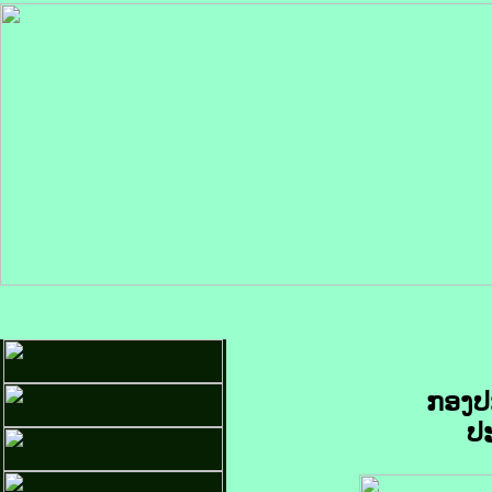
ກອງປ
ປ