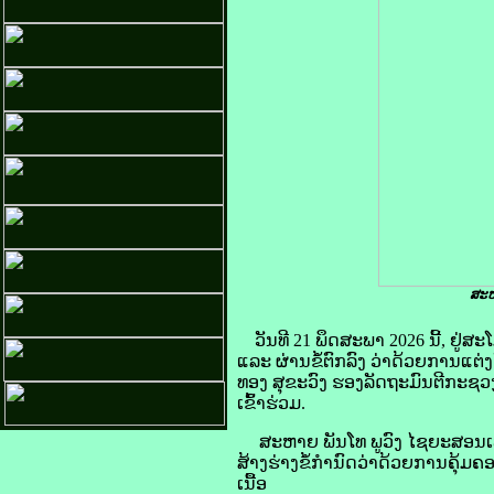
ສະຫ
ວັນທີ 21 ພຶດສະພາ 2026 ນີ້, 
ແລະ ຜ່ານຂໍ້ຕົກລົງ ວ່າດ້ວຍການແຕ
ທອງ ສຸຂະວົງ ຮອງລັດຖະມົນຕີກະຊວ
ເຂົ້າຮ່ວມ.
ສະຫາຍ ພັນໂທ ພູວົງ ໄຊຍະສອນເພັ
ສ້າງຮ່າງຂໍ້ກໍານົດວ່າດ້ວຍການຄຸ້ມຄອ
ເນື້ອ