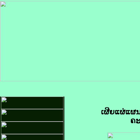
ເຜີຍແຜ່ແຜນກ
ຄະ