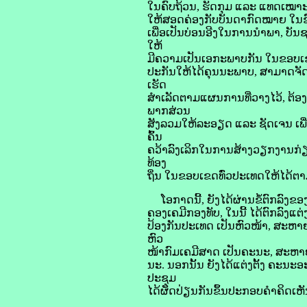
ໃນຄົບຖ້ວນ, ຮັດກຸມ ແລະ ແທດເໝາ
ໃຫ້ສອດຄ່ອງກັບບັນດາກົດໝາຍ ໃນຂົ
ເພື່ອເປັນບ່ອນອີງໃນການນໍາພາ, ບ
ໃຫ້
ມີຄວາມເປັນເອກະພາບກັນ ໃນຂອບເຂດທ
ປະກັນໃຫ້ໄດ້ຄຸນນະພາບ, ສາມາດຈັດ
ເຮັດ
ສໍາເລັດຕາມແຜນການທີ່ວາງໄວ້, ຕ້
ພາກສ່ວນ
ສັງລວມໃຫ້ລະອຽດ ແລະ ຊັດເຈນ ເພື່ອເ
ຄົ້ນ
ຄວ້າລົງເລິກໃນການສ້າງວຽກງານກ່ຽວ
ທ້ອງ
ຖິ່ນ ໃນຂອບເຂດທົ່ວປະເທດໃຫ້ໄດ້ຕາ
ໂອກາດນີ້, ຍັງໄດ້ຜ່ານຂໍ້ຕົກລົງຂ
ຄອງເຄມີກອງທັບ, ໃນນີ້ ໄດ້ຕົກລົງແ
ປ້ອງກັນປະເທດ ເປັນຫົວໜ້າ, ສະຫ
ຫົວ
ໜ້າກົມເຄມີສາດ ເປັນຄະນະ, ສະຫາຍ
ນະ. ນອກນັ້ນ ຍັງໄດ້ແຕ່ງຕັ້ງ ຄະນະ
ປະຊຸມ
ໄດ້ຜັດປ່ຽນກັນຂຶ້ນປະກອບຄຳຄິດເຫ