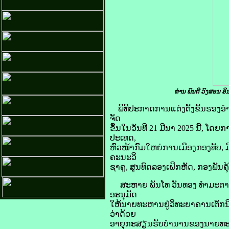
ທ່ານ ພົນຕີ ວົງສອນ 
ພິທີປະກາດການແຕ່ງຕັ້ງຂັ້ນຮອ
ຈັດ
ຂຶ້ນໃນວັນທີ 21 ມີນາ 2025 ນີ້, 
ປະເທດ,
ຫົວໜ້າກົມໃຫຍ່ການເມືອງກອງທັບ, 
ຄະນະວິ
ຊາຄູ, ສູນທົດລອງເຝິກຫັດ, ກອງພັນຄ
ສະຫາຍ ພັນໂທ ວັນທອງ ທໍາມະຕານ ຮ
ອະນຸມັດ
ໃຫ້ນາຍທະຫານຢູ່ວິທະຍາຄານເຕັກ
ວ່າດ້ວຍ
ອາຍຸກະສຽນຮັບບໍານານຂອງນາຍທະຫາ