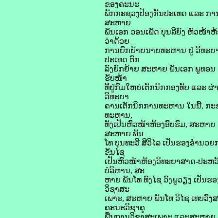
ຂອງຄະນະ
ພັກກະຊວງປ້ອງກັນປະເທດ ແລະ ການຄ
ສະຫາຍ
ພັນເອກ ວອນເພັດ ບຸນລີຍົງ ຫົວໜ້າ
ວ່າດ້ວຍ
ການຍົກຍ້າຍນາຍທະຫານ ຢູ່ ວິທະຍາ
ປະເທດ ຕົກ
ລົງຍົກຍ້າຍ ສະຫາຍ ພັນເອກ ພູທອນ
ຮັບໜ້າ
ທີ່ຢູ່ກົມໃຫຍ່ເຕັກນິກກອງທັບ ແລະ ຜ
ວິທະຍາ
ຄານເຕັກນິກການທະຫານ ໃນນີ້, ກະຊວ
ທະຫານ,
ທັງເປັນຫົວໜ້າຫ້ອງອົບຮົມ, ສະຫາຍ 
ສະຫາຍ ພັນ
ໂທ ບຸນທະວີ ສີວິໄລ ເປັນຮອງອໍານວ
ຂັນໄຊ
ເປັນຫົວໜ້າຫ້ອງວິທະຍາສາດ-ປະຫວ
ບໍລິຫານ, ສະ
ຫາຍ ພັນໂທ ທົງໄຊ ວົງພູວຽງ ເປັນຮ
ວິຊາສະ
ເພາະ, ສະຫາຍ ພັນໂທ ວິໄຊ ເທບວົງສ
ຄະນະວິຊາຄູ
ພື້ນຖານວິຊາສະເພາະ ແລະສະຫາຍ ພັ