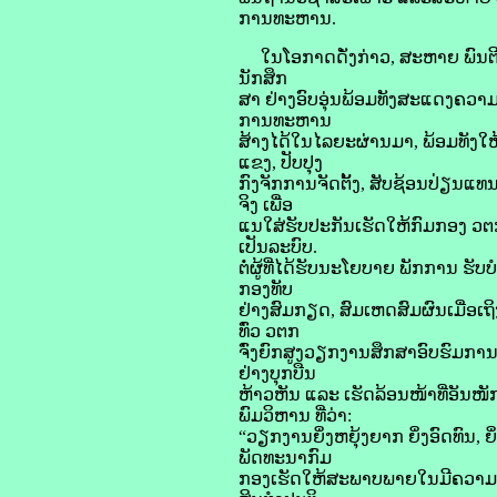
ການທະຫານ.
ໃນໂອກາດດັ່ງກ່າວ, ສະຫາຍ ພົນຕີ
ນັກສຶກ
ສາ ຢ່າງອົບອຸ່ນພ້ອມທັງສະແດງຄວາມ
ການທະຫານ
ສ້າງໄດ້ໃນໄລຍະຜ່ານມາ, ພ້ອມທັງໃຫ້ຮູ
ແຂງ, ປັບປຸງ
ກົງຈັກການຈັດຕັ້ງ, ສັບຊ້ອນປ່ຽນແ
ຈິງ ເພື່ອ
ແນໃສ່ຮັບປະກັນເຮັດໃຫ້ກົມກອງ ວຕກ
ເປັນລະບົບ.
ຕໍ່ຜູ້ທີ່ໄດ້ຮັບນະໂຍບາຍ ພັກການ ຮ
ກອງທັບ
ຢ່າງສົມກຽດ, ສົມເຫດສົມຜົນເມື່ອເຖິ
ທົ່ວ ວຕກ
ຈົ່ງຍົກສູງວຽກງານສຶກສາອົບຮົມການ
ຢ່າງບຸກບືນ
ຫ້າວຫັນ ແລະ ເຮັດລ້ອນໜ້າທີ່ອັນ
ພົມວິຫານ ທີ່ວ່າ:
“ວຽກງານຍິ່ງຫຍຸ້ງຍາກ ຍິ່ງອົດທົນ, ຍ
ພັດທະນາກົມ
ກອງເຮັດໃຫ້ສະພາບພາຍໃນມີຄວາມສະຫ