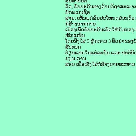
ສິນທໍາປະຕິ
ວັດ, ຮັບປະກັນທາງດ້ານວິຊາສະເພາ
ພັກພວກເຊື້ອ
ສາຍ, ເຫັນແກ່ຜົນປະໂຫຍດສ່ວນຕົວ
ກໍ່ສ້າງຮາກການ
ເມືອງເພື່ອຮັບປະກັນເຮັດໃຫ້ກົມກອງ
ໜັກແໜ້ນ
ໂດຍອີງໃສ່ 5 ຫຼັກການ 3 ທິດນໍາຂອງ
ສືບທອດ
ປ່ຽນແທນໃນແຕ່ລະຂັ້ນ ແລະ ປະຕິບັດ
ຮຽນ-ການ
ສອນ ເພື່ອເລັ່ງໃສ່ກໍ່ສ້າງນາຍທະຫາ