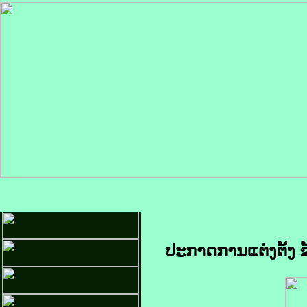
ປະກາດການແຕ່ງຕັ້ງ 