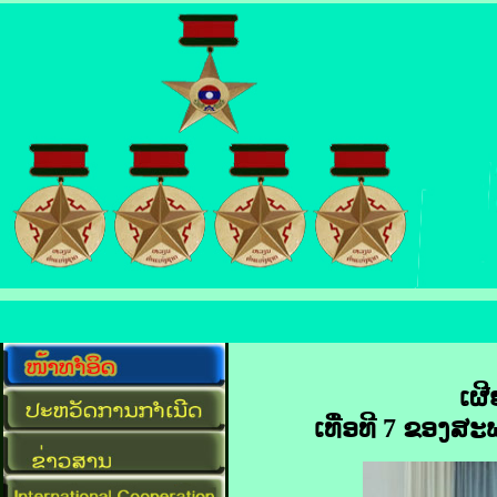
ເຜ
ເທື່ອທີ 7 ຂອງສ