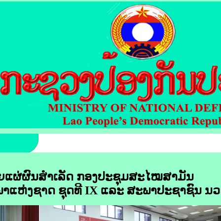
ີຍແຜ່ຜົນສໍາເລັດ ກອງປະຊຸມສະໄໝສາມັນ
ະພາແຫ່ງຊາດ
ຊຸດທີ IX ແລະ ສະພາປະຊາຊົນ ນວ ຊ