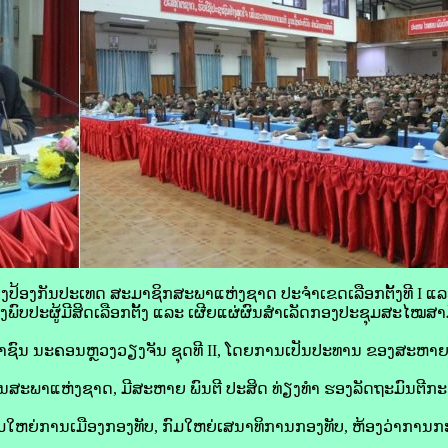
ທີ່ກະຊວງປ້ອງກັນປະເທດ ສະມາຊິກສະພາແຫ່ງຊາດ ປະຈຳເຂດເລືອກຕັ້ງທີ I
ົບປະຜູ້ມີສິດເລືອກຕັ້ງ ແລະ ເຜີຍແຜ່ຜົນສໍາເລັດກອງປະຊຸມສະໄໝສາມັ
ຊົນ ນະຄອນຫຼວງວຽງຈັນ ຊຸດທີ II, ໂດຍການເປັນປະທານ ຂອງສະຫາຍ ພ
ສະພາແຫ່ງຊາດ, ມີສະຫາຍ ພົນຕີ ປະສິດ ທ່ຽງທຳ ຮອງລັດຖະມົນຕີກະ
ມໃຫຍ່ການເມືອງກອງທັບ, ກົມໃຫຍ່ເສນາທິການກອງທັບ, ຫ້ອງວ່າການກ