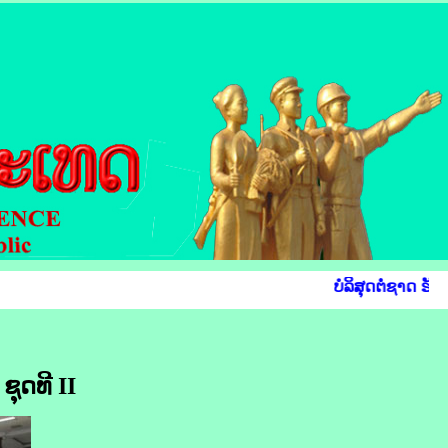
ບໍລິສຸດຕໍ່ຊາດ ຮັບ
ຸດທີ II