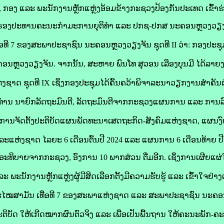
 ກອງ ແລະ ພະນັກງານຫຼັກແຫຼ່ງອ້ອມຂ້າງກະຊວງປ້ອງກັນປະເທດ ເຂົ້າຮ
ງປະທານຄະນະກຳມະການຍຸຕິທຳ ແລະ ປກຊ-ປກສ ນະຄອນຫຼວງວຽງຈັນ 
ທີ 7 ຂອງສະພາປະຊາຊົນ ນະຄອນຫຼວງວຽງຈັນ ຊຸດທີ II ວ່າ: ກອງປະຊ
ນຫຼວງວຽງຈັນ. ຈາກນັ້ນ, ສະຫາຍ ພົນໂທ ສຸວອນ ເລືອງບຸນມີ ໄດ້ລາຍ
ງຊາດ ຊຸດທີ IX ເຊິ່ງກອງປະຊຸມໄດ້ຄົ້ນຄວ້າພິຈາລະນາວຽກງານສໍາຄັ
ທ່ານ ນາຍົກລັດຖະມົນຕີ, ລັດຖະມົນຕີຈາກກະຊວງແຜນການ ແລະ ການລ
ການຈັດຕັ້ງປະຕິບັດແຜນພັດທະນາເສດຖະກິດ-ສັງຄົມແຫ່ງຊາດ, ແຜນງ
ລະແຫ່ງຊາດ ໄລຍະ 6 ເດືອນຕົ້ນປີ 2024 ແລະ ແຜນການ 6 ເດືອນທ້າຍ ປີ
ະທິບາຍຈາກກະຊວງ, ອົງການ 10 ພາກສ່ວນ ຕື່ມອີກ. ເຊິ່ງການເຜີຍແຜ່ໃນຄັ
ນັກງານຫຼັກແຫຼ່ງຜູ້ມີສິດເລືອກຕັ້ງມີຄວາມຮັບຮູ້ ແລະ ເຂົ້າໃຈຢ່າງເລິກ
ມສະໄໝສາມັນ ເທື່ອທີ 7 ຂອງສະພາແຫ່ງຊາດ ແລະ ສະພາປະຊາຊົນ ນະຄອ
ະຕິບັດ ໃຫ້ເກີດໝາກຜົນຕົວຈິງ ແລະ ເພື່ອເປັນພື້ນຖານ ໃຫ້ຄະນະພັກ-ຄ