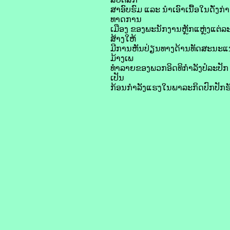
ສາອົບຮົມ ແລະ ນໍາເອົາເນື້ອໃນດັ່ງກ
ທາດການ
ເມືອງ ຂອງພະນັກງານຫຼັກແຫຼ່ງແຕ່
ສ້າງໃຫ້
ມີການຫັນປ່ຽນທາງດ້ານທັດສະນະແນວຄ
ມ້າງເພ
ທຳລາຍຂອງພວກອິດທິກຳລັງປໍລະປັກ ແ
ເປັນ
ກ້ອນກຳລັງແຮງໃນພາລະກິດປົກປັກຮ