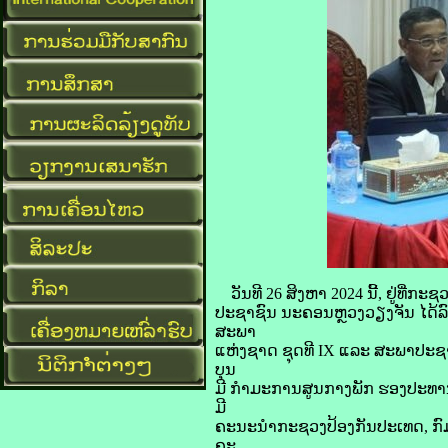
ວັນທີ 26 ສິງຫາ 2024 ນີ້, ຢູ່
ປະຊາຊົນ ນະຄອນຫຼວງວຽງຈັນ ໄດ້ລົງພ
ສະພາ
ແຫ່ງຊາດ ຊຸດທີ IX ແລະ ສະພາປະຊາ
ບຸນ
ມີ ກຳມະການສູນກາງພັກ ຮອງປະທານ
ມີ
ຄະນະນໍາກະຊວງປ້ອງກັນປະເທດ, ກົ
ຄະ