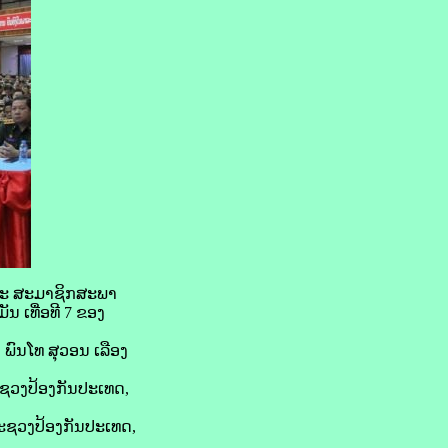
 ແລະ ສະມາຊິກສະພາ
ນ ເທື່ອທີ 7 ຂອງ
ົນໂທ ສຸວອນ ເລືອງ
ຊວງປ້ອງກັນປະເທດ,
ະຊວງປ້ອງກັນປະເທດ,