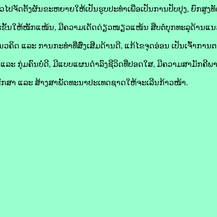
່າວໄປຈັດຕັ້ງຜັນຂະຫຍາຍໃຫ້ເປັນຮູບປະທຳເພື່ອເປັນການປັບປຸງ, ຍົກສູງທ
ລະຂັ້ນໃຫ້ໜັກແໜ້ນ, ມີຄວາມເດັດດ່ຽວໜຽວແໜ້ນ ສືບຕໍ່ບຸກທະລຸດ້ານ
ິດ ແລະ ການກະທຳທີ່ສົ່ງເສີມດ້ານດີ, ແກ້ໄຂຈຸດອ່ອນ ເປັນເຈົ້າການ
ລະ ກຸ່ມຄົນບໍ່ດີ, ມີແບບແຜນດຳລົງຊີວິດທີ່ປອດໃສ, ມີຄວາມສາມັກຄີ
ັກສາ ແລະ ສ້າງສາພັດທະນາປະເທດຊາດໃຫ້ຈະເລີນກ້າວໜ້າ.