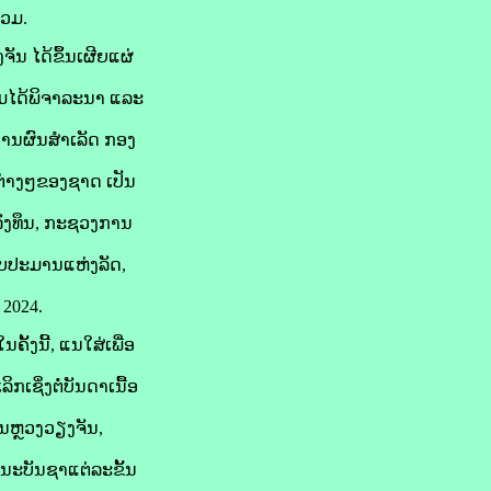
່ວມ.
ໄດ້ຂຶ້ນເຜີຍແຜ່
ຸມໄດ້ພິຈາລະນາ ແລະ
ງານຜົນສໍາເລັດ ກອງ
ນຕ່າງໆຂອງຊາດ ເປັນ
ົງທຶນ, ກະຊວງການ
ົບປະມານແຫ່ງລັດ,
 2024.
້ງນີ້, ແນໃສ່ເພື່ອ
ເຊິ່ງຕໍ່ບັນດາເນື້ອ
ນຫຼວງວຽງຈັນ,
ະນະບັນຊາແຕ່ລະຂັ້ນ