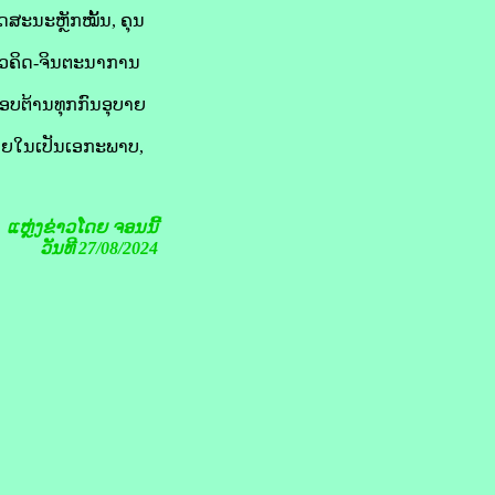
ັດສະນະຫຼັກໝັ້ນ, ຄຸນ
ແນວຄິດ-ຈິນຕະນາການ
ຕອບຕ້ານທຸກກົນອຸບາຍ
ພາຍໃນເປັນເອກະພາບ,
ແຫຼ່ງຂ່າວໂດຍ
ຈອນນີ້
ວັນທີ 27/08/2024