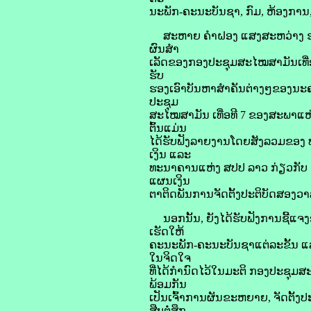
ນະພັກ-ຄະນະບັນຊາ, ກົມ, ຫ້ອງການ,
ສະຫາຍ ຄໍາຝອງ ແສງສະຫວ່າງ ຮອ
ຜົນສໍາ
ເລັດຂອງກອງປະຊຸມສະໄໝສາມັນເທື່ອ
ຮັບ
ຮອງເອົາບັນຫາສໍາຄັນຕ່າງໆຂອງນະຄອ
ປະຊຸມ
ສະໄໝສາມັນ ເທື່ອທີ 7 ຂອງສະພາແຫ່
ຕົ້ນແມ່ນ
ໄດ້ຮັບຟັງລາຍງານໂດຍສັງລວມຂອງ 
ເງິນ ແລະ
ທະນາຄານແຫ່ງ ສປປ ລາວ ກ່ຽວກັບ 
ແຜນເງິນ
ຕາຕິດພັນການຈັດຕັ້ງປະຕິບັດສອງວາ
ນອກນັ້ນ, ຍັງໄດ້ຮັບຟັງການຊີ້ແຈງອ
ເຮັດໃຫ້
ຄະນະພັກ-ຄະນະບັນຊາແຕ່ລະຂັ້ນ ແລະ ພະ
ໃນຈິດໃຈ
ທີ່ໄດ້ກຳນົດໄວ້ໃນມະຕິ ກອງປະຊຸ
ພ້ອມກັນ
ເປັນເຈົ້າການຜັນຂະຫຍາຍ, ຈັດຕັ້ງປ
ສືບຕໍ່ສຶກ