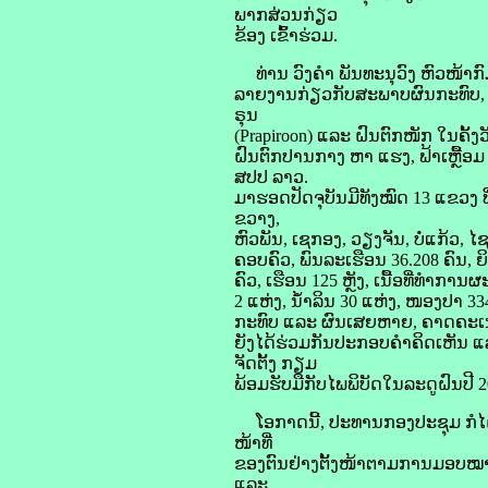
ພາກສ່ວນກ່ຽວ
ຂ້ອງ ເຂົ້າຮ່ວມ.
ທ່ານ ວົງຄໍາ ພັນທະນຸວົງ ຫົວໜ້າກ
ລາຍງານກ່ຽວກັບສະພາບຜົນກະທົບ, ຜ
ຣຸນ
(Prapiroon) ແລະ ຝົນຕົກໜັກ ໃນຄັ້ງວ
ຝົນຕົກປານກາງ ຫາ ແຮງ, ຟ້າເຫຼື້ອມ
ສປປ ລາວ.
ມາຮອດປັດຈຸບັນມີທັງໝົດ 13 ແຂວງ 
ຂວາງ,
ຫົວພັນ, ເຊກອງ, ວຽງຈັນ, ບໍ່ແກ້ວ, 
ຄອບຄົວ, ພົນລະເຮືອນ 36.208 ຄົນ, ຍ
ຄົວ, ເຮືອນ 125 ຫຼັງ, ເນື້ອທີ່ທຳກາ
2 ແຫ່ງ, ນໍ້າລິນ 30 ແຫ່ງ, ໜອງປາ 33
ກະທົບ ແລະ ຜົນເສຍຫາຍ, ຄາດຄະເນມູ
ຍັງໄດ້ຮ່ວມກັນປະກອບຄໍາຄິດເຫັນ 
ຈັດຕັ້ງ ກຽມ
ພ້ອມຮັບມືກັບໄພພິບັດໃນລະດູຝົນປີ 2
ໂອກາດນີ້, ປະທານກອງປະຊຸມ ກໍໄດ້ເ
ໜ້າທີ່
ຂອງຕົນຢ່າງຕັ້ງໜ້າຕາມການມອບໝາຍ 
ແລະ