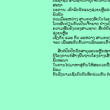
ປະຊາຊົນ ສາມຊາດກຳປູເຈຍ-ລາວ-ຫວຽ
ສະຖາ
ນະການ, ເຄົາລົບຮັກແພງຊ່ວຍເຫຼືອຮ່
ພົວພັນ
ຮ່ວມມືລະຫວ່າງ ສາມກອງທັບໃນໄລຍະ
ໂດຍຜັດປ່ຽນກັນເປັນເຈົ້າພາບ ຢ່າງ
ຄວາມໝັ້ນຄົງຂອງສາມຊາດ. ສືບຕໍ່ຍົ
ຊ່ວຍເຫຼືອ
ເຊິ່ງກັນ ແລະ ກັນ ລະຫວ່າງ ສາມກອງທ
ຈອດ ເພື່ອສະກັດກັ້ນການລັກລອບເຂົ
ສຶບຕໍ່ປົກປັກຮັກສາບູລະນະຫຼັກໝາຍ
ຍູ້ໂຄງການກໍ່ສ້າງພື້ນຖານໂຄງຮ່
ພັດທະນາ
ໃນການໄປມາຫາສູ່ກັນໃຫ້ສະດວກຂື້
ພ້ອມ
ກັນລົງນາມເຊັນບົດບັນທຶກຮ່ວມກັນ 