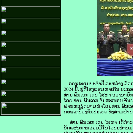
ກອງປະຊຸມປະຈໍາປີ ລະຫວ່າງ ລັດ
2024 ນີ້. ຢູ່ທີ່ໂຮງແຮມ ກາເດັນ
ທ່ານ ພົນເອກ ເຕຍ ໄສຫາ ຮອງນາຍົກ
ໂດຍ ທ່ານ ພົນເອກ ຈັນສະໜອນ ຈັນ
ຝ່າຍຫວຽດນາມ ນໍາໂດຍທ່ານ ພົນເອ
ກະຊວງປ້ອງກັນປະເທດ ທັງສາມຝ່າຍເຂ
ທ່ານ ພົນເອກ ເຕຍ ໄສຫາ ໄດ້ກ່າວ
ບັດແຜນການຮ່ວມມືໃນໄລຍະຜ່ານມາ 