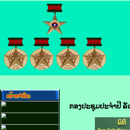
ກອງປະຊຸມປະຈໍາປີ ລ