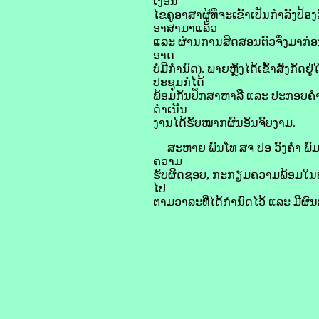
ເງື່ອນ
ໄຂຄູອາສາຜູ້ທີ່ຈະເຂົ້າເປັນກຳລັງປ
ອາສາມາແລ້ວ
ແລະ ຜ່ານການສິດສອນຕົວຈິ່ງມາກ່ອນ, 
ອາດ
ບໍ່ມີກໍານົດ). ພາຍຫຼັງໄດ້ເຂົ້າສັ
ປະຊຸມກໍໄດ້
ພ້ອມກັນປຶກສາຫາລື ແລະ ປະກອບຄໍາຄິ
ດໍາເນີນ
ງານໄດ້ຮັບໝາກຜົນອັນຈົບງາມ.
ສະຫາຍ ພົນໂທ ສຈ ປອ ວົງຄໍາ ພົມມະກ
ຄວາມ
ຮັບຜິດຊອບ, ກະກຽມຄວາມພ້ອມໃນທຸກ
ໄປ
ຕາມວາລະທີ່ໄດ້ກໍານົດໄວ້ ແລະ ມີຜົ