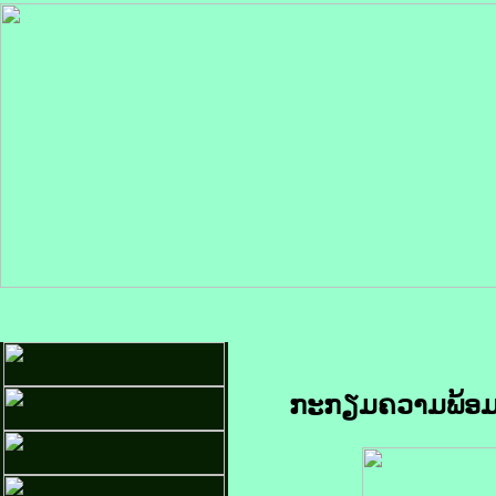
ກະກຽມຄວາມພ້ອມກາ