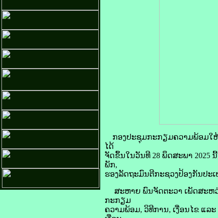
ກອງປະຊຸມກະກຽມຄວາມພ້ອມໃຫ້ແກ່
ໄດ້
ຈັດຂຶ້ນໃນວັນທີ 28 ພຶດສະພາ 2025
ພັກ,
ຮອງລັດຖະມົນຕີກະຊວງປ້ອງກັນປະເທດ
ສະຫາຍ ພົນຈັດຕະວາ ເພັດສະຫວ່າງ 
ກະກຽມ
ຄວາມພ້ອມ, ວິທີການ, ເງື່ອນໄຂ ແລ