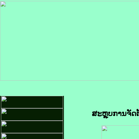
ສະຫຼຸບການຈັດຕ