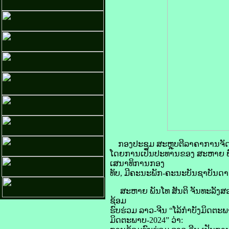
ກອງປະຊຸມ ສະຫຼຸບຕີລາຄາການຈັດຕັ້
ໂດຍການເປັນປະທານຂອງ ສະຫາຍ ພົນ
ເສນາທິການກອງ
ທັບ, ມີຄະນະພັກ-ຄະນະບັນຊາບັນດາກົ
ສະຫາຍ ພັນໂທ ສັນຕິ ຈັນທະລັງສອນ
ຊ້ອມ
ຮົບຮ່ວມ ລາວ-ຈີນ “ໂລ້ກໍາບັງມິດຕະພ
ມິດຕະພາບ-2024” ວ່າ: