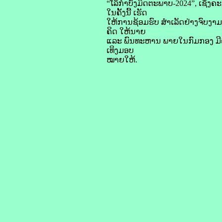
“ໂລ້ກໍາບັງມິດຕະພາບ-2024”, ເຊິ່ງ
ໃນຄັ້ງນີ້ ເຮັດ
ໃຫ້ການຊ້ອມຮົບ ສໍາເລັດຢ່າງຈົບງາ
ຄິດ ໃຫ້ນາຍ
ແລະ ພົນທະຫານ ພາຍໃນກົມກອງ ມີຄວາມ
ເທິງມອບ
ໝາຍໃຫ້.