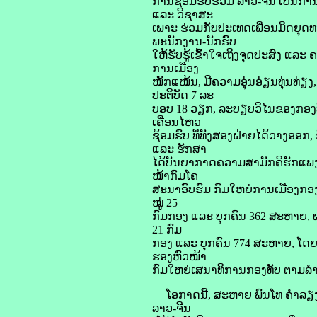
ການຊ້ອມຮົບຮ່ວມ ລາວ-ຈີນ ເປັນການ
ແລະ ວິຊາສະ
ເພາະ ຮ່ວມກັບປະເທດເພື່ອນມິດຍຸດທະ
ພະນັກງານ-ນັກຮົບ
ໃຫ້ຮັບຮູ້ເຂົ້າໃຈເຖິງຈຸດປະສົງ ແລ
ການເມືອງ
ໜັກແໜ້ນ, ມີຄວາມອຸ່ນອ່ຽນທຸ່ນທ່ຽ
ປະຕິບັດ 7 ລະ
ບອບ 18 ວຽກ, ລະບຽບວິໄນຂອງກອງທ
ເຄື່ອນໄຫວ
ຊ້ອມຮົບ ທີ່ທັງສອງຝ່າຍໄດ້ວາງອອກ,
ແລະ ຮັກສາ
ໄດ້ບັນຍາກາດຄວາມສາມັກຄີຮັກແພງ
ໜ້າກົມໂຄ
ສະນາອົບຮົມ ກົມໃຫຍ່ການເມືອງກອງ
ໝູ່ 25
ກົມກອງ ແລະ ບຸກຄົນ 362 ສະຫາຍ, 
21 ກົມ
ກອງ ແລະ ບຸກຄົນ 774 ສະຫາຍ, ໂດ
ຮອງຫົວໜ້າ
ກົມໃຫຍ່ເສນາທິການກອງທັບ ຕາມລໍາ
ໂອກາດນີ້, ສະຫາຍ ພົນໂທ ຄໍາລຽງ 
ລາວ-ຈີນ