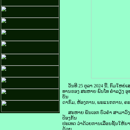
ວັນທີ 25 ຕຸລາ 2024 ນີ້, ກົມໃຫຍ
ທານຂອງ ສະຫາຍ ພົນໂທ ຄໍາລຽງ ອຸ
ບັນ
ດາກົມ, ຫ້ອງການ, ພະແນກການ, ຄະນ
ສະຫາຍ ພັນເອກ ບົວຄໍາ ສາມາວົງ ຫ
ປ້ອງກັນ
ປະເທດ ວ່າດ້ວຍການເລື່ອນຊັ້ນໃຫ
ດ້ວຍ