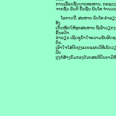
ການເລື່ອນຊັ້ນນາຍທະຫານ, ກະຊວງກັ
ຈາກຊັ້ນ ພັນຕີ ຂຶ້ນຊັ້ນ ພັນໂທ ຈໍາ
ໂອກາດນີ້, ສະຫາຍ ພົນໂທ ຄໍາລຽງ 
ທັງ
ເນັ້ນໜັກໃຫ້ທຸກສະຫາຍ ຖືເອົາວຽກງາ
ຄົ້ນຄວ້າ
ຮໍ່າຮຽນ ເຊີດຊູນໍ້າໃຈຄວາມຮັບຜິດ
ຕົນ,
ເອົາໃຈໃສ່ປັບປຸງແບບແຜນວິທີເຮັດວ
ປັບ
ປຸງກໍ່ສ້າງກົມກອງດ້ວຍສະຕິປັນຍາມ