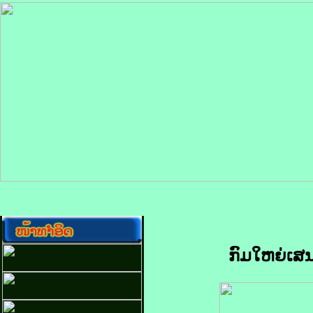
ກົມໃຫຍ່ເສ