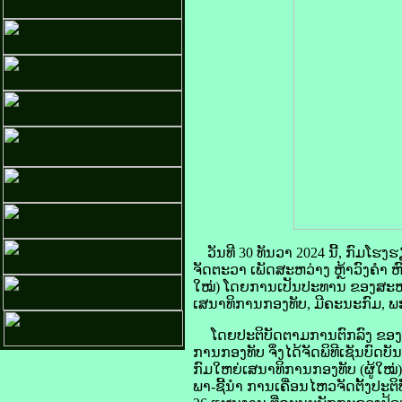
ວັນທີ 30 ທັນວາ 2024 ນີ້, ກົມໂ
ຈັດຕະວາ ເພັດສະຫວ່າງ ຫຼ້າວົງຄໍາ ຫ
ໃໝ່) ໂດຍການເປັນປະທານ ຂອງສະຫາ
ເສນາທິການກອງທັບ, ມີຄະນະກົມ, ພະ
ໂດຍປະຕິບັດຕາມການຕົກລົງ ຂອງກະຊ
ການກອງທັບ ຈຶ່ງໄດ້ຈັດພິທີເຊັນບົດ
ກົມໃຫຍ່ເສນາທິການກອງທັບ (ຜູ້ໃໝ່)
ພາ-ຊີ້ນໍາ ການເຄື່ອນໄຫວຈັດຕັ້ງປ