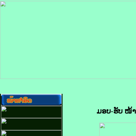
ມອບ-ຮັບ ໜ້າທ