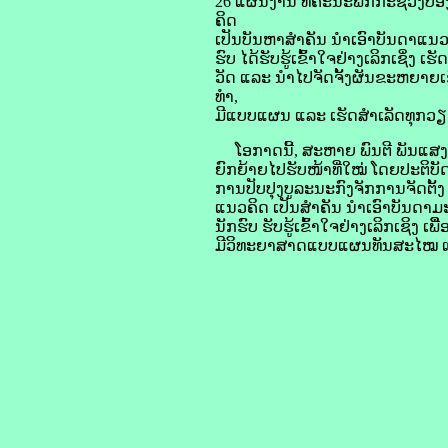
26 ແຜນງານ ທີ່ຄະນະພັກກະຊວງປ້
ຄິດ
ເປັນບັນຫາສໍາຄັນ ນໍາເອົາບັນດາແນວ
ຮົບ ໄດ້ຮັບຮູ້ເຂົ້າໃຈຢ່າງເລິກເຊິ່
ວັດ ແລະ ນໍາໄປຈັດຈັ້ງຜັນຂະຫຍາຍເ
ທໍາ,
ມີແບບແຜນ ແລະ ເຮັດສໍາເລັດທຸກວຽ
ໂອກາດນີ້, ສະຫາຍ ພົນຕີ ພັນແສງ ບ
ຍົກຍ້າຍໄປຮັບໜ້າທີ່ໃໝ່ ໂດຍປະຕິ
ການປັບປຸງບູລະນະກົງຈັກການຈັດຕັ້ງ 
ແນວຄິດ ເປັນສໍາຄັນ ນໍາເອົາບັນດາມ
ນັກຮົບ ຮັບຮູ້ເຂົ້າໃຈຢ່າງເລິກເຊິງ
ມີວິທະຍາສາດແບບແຜນທັນສະໄໝ ແນໃສ