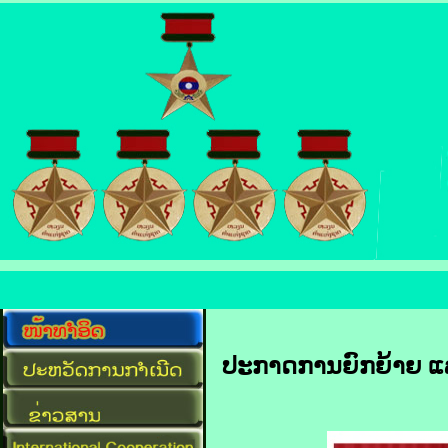
ປະກາດການຍົກຍ້າຍ ແລະ