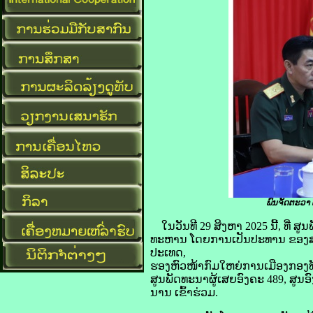
ພົນຈັດຕະວາ 
ໃນວັນທີ 29 ສິງຫາ 2025 ນີ້, ທີ່ 
ທະຫານ ໂດຍການເປັນປະທານ ຂອງສ
ປະເທດ,
ຮອງຫົວໜ້າກົມໃຫຍ່ການເມືອງກອງທ
ສູນພັດທະນາຜູ້ເສຍອົງຄະ 489, ສູນ
ນານ ເຂົ້າຮ່ວມ.