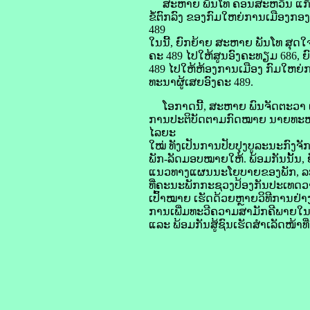
ສະຫາຍ ພັນໂທ ຄອນສະຫວັນ ແກ້ວທ
ຂໍ້ຕົກລົງ ຂອງກົມໃຫຍ່ການເມືອງກອງ
489
ໃນນີ້, ຍົກຍ້າຍ ສະຫາຍ ພັນໂທ ສຸດ
ຄະ 489 ໄປໃຫ້ສູນອົງຄະທຽມ 686,
489 ໄປໃຫ້ຫ້ອງການເມືອງ ກົມໃຫຍ່ກ
ທະນາຜູ້ເສຍອົງຄະ 489.
ໂອກາດນີ້, ສະຫາຍ ພົນຈັດຕະວາ ແສ
ການປະຕິບັດຕາມກົດໝາຍ ນາຍທະຫາ
ໄລຍະ
ໃໝ່ ທັງເປັນການປັບປຸງບູລະນະກົງຈັ
ພັກ-ລັດມອບໝາຍໃຫ້. ພ້ອມກັນນັ້ນ, ຍັ
ແນວທາງແຜນນະໂຍບາຍຂອງພັກ, ລະບຽ
ທີ່ຄະນະພັກກະຊວງປ້ອງກັນປະເທດວາງ
ເປົ້າໝາຍ ເຮັດດ້ວຍຫຼາຍວິທີການຢ່າງ
ການເພີ່ມທະວີຄວາມສາມັກຄີພາຍໃນ-
ແລະ ພ້ອມກັນສູ້ຊົນເຮັດສຳເລັດໜ້າທີ