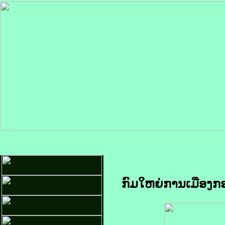
ກົມໃຫຍ່ການເມືອງກອ