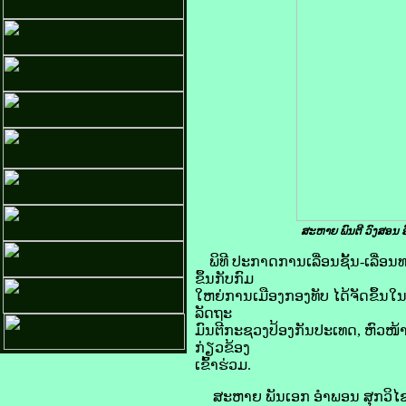
ສະຫາຍ ພົນຕີ ວົງສອນ 
ພິທີ ປະກາດການເລື່ອນຊັ້ນ-ເລື່
ຂຶ້ນກັບກົມ
ໃຫຍ່ການເມືອງກອງທັບ ໄດ້ຈັດຂຶ້ນໃ
ລັດຖະ
ມົນຕີກະຊວງປ້ອງກັນປະເທດ, ຫົວໜ້
ກ່ຽວຂ້ອງ
ເຂົ້າຮ່ວມ.
ສະຫາຍ ພັນເອກ ອຳພອນ ສຸກວິໄຊ ຫົ