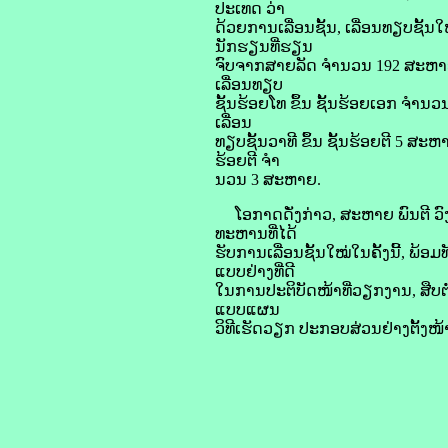
ປະເທດ ວ່າ
ດ້ວຍການເລື່ອນຊັ້ນ, ເລື່ອນທຽບຊັ
ນັກຮຽນທີ່ຮຽນ
ຈົບຈາກສາຍລັດ ຈໍານວນ 192 ສະຫາຍ ໃນ
ເລື່ອນທຽບ
ຊັ້ນຮ້ອຍໂທ ຂຶ້ນ ຊັ້ນຮ້ອຍເອກ ຈໍານວ
ເລື່ອນ
ທຽບຊັ້ນວາທີ ຂຶ້ນ ຊັ້ນຮ້ອຍຕີ 5 
ຮ້ອຍຕີ ຈໍາ
ນວນ 3 ສະຫາຍ.
ໂອກາດດັ່ງກ່າວ, ສະຫາຍ ພົນຕີ ວົ
ທະຫານທີ່ໄດ້
ຮັບການເລື່ອນຊັ້ນໃໝ່ໃນຄັ້ງນີ້, ພ້
ແບບຢ່າງທີ່ດີ
ໃນການປະຕິບັດໜ້າທີ່ວຽກງານ, ສືບຕໍ
ແບບແຜນ
ວິທີເຮັດວຽກ ປະກອບສ່ວນຢ່າງຕັ້ງໜ້