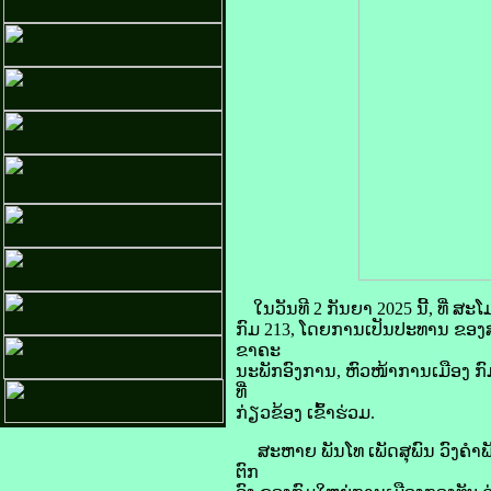
ໃນວັນທີ 2 ກັນຍາ 2025 ນີ້, ທີ່ 
ກົມ 213, ໂດຍການເປັນປະທານ ຂອງ
ຂາຄະ
ນະພັກອົງການ, ຫົວໜ້າການເມືອງ ກ
ທີ່
ກ່ຽວຂ້ອງ ເຂົ້າຮ່ວມ.
ສະຫາຍ ພັນໂທ ເພັດສຸພົນ ວົງຄຳພັ
ຕົກ