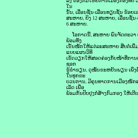
ລົງ ຂອງກົມໃຫຍ່ການເມືອງກອງທັບ ວ
ໃນ
ນັ້ນ, ເລື່ອນຊັ້ນ-ເລື່ອນທຽບຊັ້ນ ຮ້ອ
ສະຫາຍ, ຍິງ 12 ສະຫາຍ, ເລື່ອນຊັ້ນ-ເ
6 ສະຫາຍ.
ໂອກາດນີ້, ສະຫາຍ ພົນຈັດຕະວາ ເຜີຍ
ພ້ອມທັງ
ເນັ້ນໜັກໃຫ້ແຕ່ລະສະຫາຍ ສືບຕໍ່ເພີ່
ແບບແຜນວິທີ
ເຮັດວຽກໃຫ້ສອດຄ່ອງກັບໜ້າທີ່ການເມ
ຊອກ
ຮູ້ຮໍ່າຮຽນ, ດຸໝັ່ນຂະຫຍັນພຽນ ເພິ
ໃນທຸກຂະ
ບວນການ, ມີຄຸນທາດການເມືອງໜັກແໜ
ເລັດ ເພື່ອ
ພ້ອມກັນປັບປຸງກໍ່ສ້າງກົມກອງ ໃຫ້ເຕີ