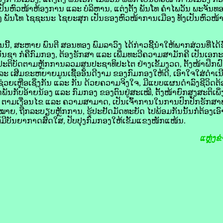
ເປັນຫົວໜ້າຫ້ອງການ ແລະ ບໍລິຫານ, ແຕ່ງຕັ້ງ ພັນໂທ ຄຳໄພວັນ ພະຈັນທອ
ຕັ້ງ ພັນໂທ ໄຊຊະນະ ໄຊຍະສຸກ ເປັນຮອງຫົວໜ້າການເມືອງ ທັງເປັນຫົວ
 ສະຫາຍ ພົນຕີ ສອນທອງ ພົມລາວົງ ໄດ້ກ່າວຊີ້ນໍາໃຫ້ພາກສ່ວນທີ່ໄດ້ຮ
ບັນຊາ ກໍຄືກົມກອງ, ຕ້ອງຮັກສາ ແລະ ເພີ່ມທະວີຄວາມສາມັກຄີ ເປັນເອ
ະຕິບັດຕາມຫຼັກການລວມສູນປະຊາທິປະໄຕ ຢ່າງເຂັ້ມງວດ, ຕັ້ງໜ້າຝຶກຝົ
ລະ ເສີມຂະຫຍາຍມູນເຊື້ອອັນດີງາມ ຂອງກົມກອງໃຫ້ດີ, ເອົາໃຈໃສ່ດໍາເນ
ມຊ່ວຍເຫຼືອເຊິ່ງກັນ ແລະ ກັນ ດ້ວຍຄວາມຈິງໃຈ, ມີແບບແຜນດໍາລົງຊີວິ
ພັນກັບອ້າຍນ້ອງ ແລະ ກົມກອງ ຂອງຕົນຢູ່ສະເໝີ, ຕັ້ງໜ້າຍົກສູງສະຕິເພິ່ງ
ງ ຕາມເງື່ອນໄຂ ແລະ ຄວາມສາມາດ, ເປັນເຈົ້າການໃນການປົກປັກຮັກສ
າໝາຍ, ຖືກລະບຽບຫຼັກການ, ຮູ້ປະຢັດມັດທະຍັດ ໄປພ້ອມກັນນັ້ນກໍ່ຕ້ອງເອົ
ມີບັນຍາກາດສົດໃສ, ປັບປຸງກົມກອງໃຫ້ເຂັ້ມແຂງໜັກແໜ້ນ.
ແຫຼ່ງຂ