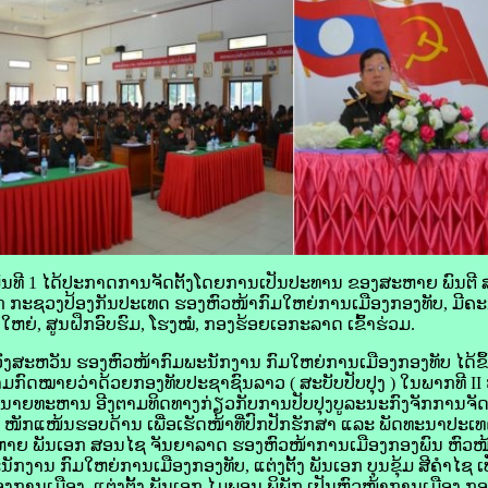
ງພົນທີ 1 ໄດ້ປະກາດການຈັດຕັ້ງໂດຍການເປັນປະທານ ຂອງສະຫາຍ ພົນຕີ
 ກະຊວງປ້ອງກັນປະເທດ ຮອງຫົວໜ້າກົມໃຫຍ່ການເມືອງກອງທັບ, ມີຄ
ໃຫຍ່, ສູນຝຶກອົບຮົມ, ໂຮງໝໍ, ກອງຮ້ອຍເອກະລາດ ເຂົ້າຮ່ວມ.
ງສະຫວັນ ຮອງຫົວໜ້າກົມພະນັກງານ ກົມໃຫຍ່ການເມືອງກອງທັບ ໄດ້ຂຶ້ນ
ມກົດໝາຍວ່າດ້ວຍກອງທັບປະຊາຊົນລາວ ( ສະບັບປັບປຸງ ) ໃນພາກທີ II
້າຍນາຍທະຫານ ອີງຕາມທິດທາງກ່ຽວກັບການປັບປຸງບູລະນະກົງຈັກການຈັດ
 ໜັກແໜ້ນຮອບດ້ານ ເພື່ອເຮັດໜ້າທີ່ປົກປັກຮັກສາ ແລະ ພັດທະນາປະ
ສະຫາຍ ພັນເອກ ສອນໄຊ ຈັນຍາລາດ ຮອງຫົວໜ້າການເມືອງກອງພົນ ຫົວໜ
ພະນັກງານ ກົມໃຫຍ່ການເມືອງກອງທັບ, ແຕ່ງຕັ້ງ ພັນເອກ ບຸນຂຸ້ມ ສີຄຳໄຊ
ງການເມືອງ, ແຕ່ງຕັ້ງ ພັນເອກ ໄມພອນ ພິພັກ ເປັນຫົວໜ້າການເມືອງ ກອ