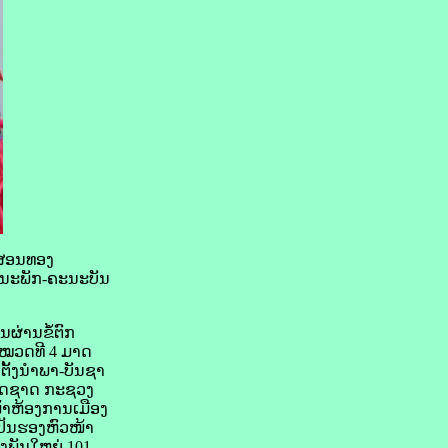
 ສອນທອງ
ະນະພັກ-ຄະນະບັນ
ຜ່ານຂໍ້ຕົກ
 ໝວດທີ 4 ມາດ
ຕັ້ງນຳພາ-ບັນຊາ
ເທດຊາດ ກະຊວງ
້າຫ້ອງການເມືອງ
 ເປັນຮອງຫົວໜ້າ
ງພັນໃຫຍ່ 101,