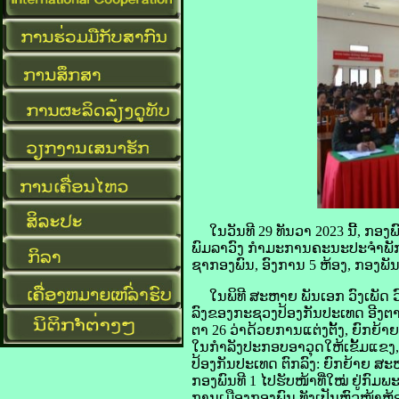
ໃນວັນທີ 29 ທັນວາ 2023 ນີ້, ກອ
ພົມລາວົງ ກຳມະການຄະນະປະຈຳພັກ
ຊາກອງພົນ, ອົງການ 5 ຫ້ອງ, ກອງພັນ
ໃນພິທີ ສະຫາຍ ພັນເອກ ວົງເພັດ ວົ
ລົງຂອງກະຊວງປ້ອງກັນປະເທດ ອີງຕາ
ຕາ 26 ວ່າດ້ວຍການແຕ່ງຕັ້ງ, ຍົກຍ
ໃນກຳລັງປະກອບອາວຸດໃຫ້ເຂັ້ມແຂງ,
ປ້ອງກັນປະເທດ ຕົກລົງ: ຍົກຍ້າຍ 
ກອງພົນທີ 1 ໄປຮັບໜ້າທີ່ໃໝ່ ຢູ່ກົມ
ການເມືອງກອງພົນ ທັງເປັນຫົວໜ້າຫ້ອ