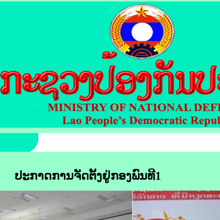
ປະກາດການຈັດຕັ້ງຢູ່ກອງພົນທີ
1