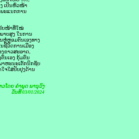
ງ ເປັນຫົວໜ້າ
ໜ້າພະແນກການ
ັບໜ້າທີ່ໃໝ່
ກະພາບສູງ ໃນການ
ນຫຼໍ່ຫຼອມຕົນເອງທາງ
ີນຊີວິດການເມືອງ
ດຕ້ອງຂາວສະອາດ,
ຕົນເອງ ກຸ້ມຕົນ
າພາຫະນະເຕັກນິກຊັບ
າໃຈໃສ່ປັບປຸງດ້ານ
່າວໂດຍ
ຄຳພຸດ ພານຸວົງ
ວັນທີ 03/01/2024