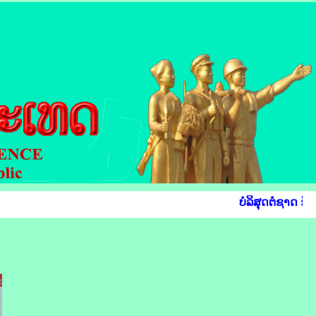
ບໍລິສຸດຕໍ່ຊາດ ຮັບ