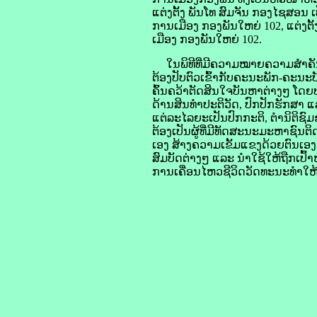
ແຕ່ງຕັ້ງ ພັນໂທ ສົມຈັນ ກອງໄຊສອນ 
ການເມືອງ ກອງພັນໃຫຍ່ 102, ແຕ່ງ
ເມືອງ ກອງພັນໃຫຍ່ 102.
ໃນພິທີທີ່ມີຄວາມໝາຍຄວາມສຳຄັນນີ້,
ຕ້ອງປັບຕົວເຂົ້າກັບຄະນະພັກ-ຄະນະ
ຄົ້ນຄວ້າຕັດສິນໃຈບັນຫາຕ່າງໆ ໂດຍປ
ດ້ານສິນທຳປະຕິວັດ, ປົກປັກຮັກສາ ແ
ແຕ່ລະໄລຍະເປັນປົກກະຕິ, ຕໍານິຕິຊົ
ຕ້ອງເປັນຜູ້ທີ່ມີທັດສະນະມະຫາຊົນຕິດ
ເອງ ສ້າງຄວາມເຂັ້ມແຂງດ້ວຍຕົນເອ
ສົມບັດຕ່າງໆ ແລະ ນໍາໃຊ້ໃຫ້ຖືກເປົ້
ການເຄື່ອນໄຫວຊີວິດວັດທະນະທຳໃຫ້