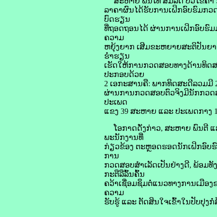
ສະຫາຍ ພັນໂທ ສົມລິດ ບົວໄຂຄໍາ ກ
ລາຄາຜົນໄດ້ຮັບການເຝິກອົບຮົມກວດສອ
ບົດຮຽນ
ທີ່ຖອດຖອນໄດ້ ຜ່ານການເຝິກອົບຮົ
ຄວາມ
ຫຍຸ້ງຍາກ ເສີມຂະຫຍາຍສະຕິປັນຍາເຊ
ຮ່ຳຮຽນ
ເຮັດໃຫ້ການກວດສອບທາງດ້ານທິດສະດ
ປະກອບດ້ວຍ
2 ເອກະສານຄື: ພາກທິດສະດີລວມມີ 
ຜ່ານການກວດສອບຕົວຈິງມີນັກກວດສ
ປະເພດ
ແຂງ 39 ສະຫາຍ ແລະ ປະເພດກາງ 1 ສ
ໂອກາດດັ່ງກ່າວ, ສະຫາຍ ພົນຕີ ແສ
ພະນັກງານທີ່
ກ່ຽວຂ້ອງ ຕະຫຼອດຮອດນັກເຝິກອົບຮົມ
ການ
ກວດສອບສຳເລັດເປັນຢ່າງດີ, ພ້ອມທ
ກະຕືລືລົ້ນຄົ້ນ
ຄວ້າເຊື່ອມຊຶມຕໍ່ແນວທາງການເມືອງ
ຄວາມ
ຮັບຮູ້ ແລະ ຕັດສິນໃຈເຂົ້າໃນປັບປຸງ