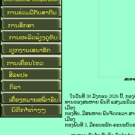
ສະຫາຍ
ໃນວັນທີ 30 ມັງກອນ 2026 ນີ້, ກ
ທານຂອງສະຫາຍ ພົນຕີ ແສງມະນີວ
ເມືອງ
ກອງທັບ, ມີສະຫາຍ ພົນຈັດຕະວາ 
ເມືອງ
ກອງພົນທີ 3, ມີຄະນະພັກ-ຄະນະບັນຊ