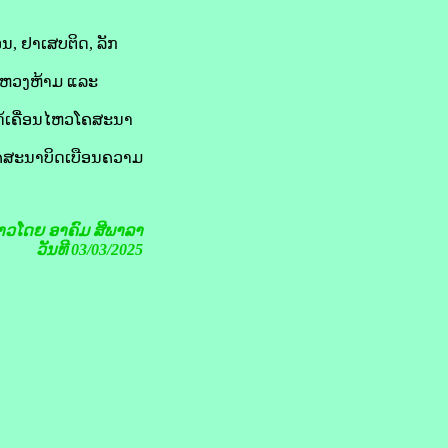
ອນ, ຢາເສບຕິດ, ລັກ
ມ້ຫວງຫ້າມ ແລະ
ໄດ້ເຄື່ອນໄຫວໂຄສະນາ
ໂຄສະນາບິດເບືອນຄວາມ
່າວໂດຍ
ອາຄົມ ສີພາລາ
ວັນທີ 03/03/2025