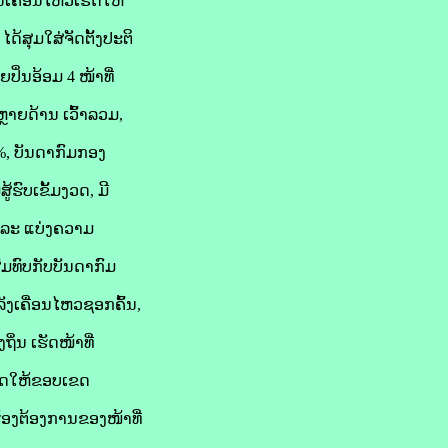
ເຄື່ອນໄຫວເຮັດໃຫ້
ດ້ສຸມໃສ່ຈັດຕັ້ງປະຕິ
ິ່ນອ້ອມ 4 ໜ້າທີ່
າຍດ້ານ ເວົ້າລວມ,
%, ບັນດາກົມກອງ
ູ້ຮົບເຂັ້ມງວດ, ມີ
ແລະ ແບ່ງຄວາມ
ມທົບກັບບັນດາກົມ
ລັງເຄື່ອນໄຫວຊອກຄົ້ນ,
ິ່ນ ເຮັດໜ້າທີ່
ຮັດໃຫ້ຂອບເຂດ
ອງຕ້ອງການຂອງໜ້າທີ່