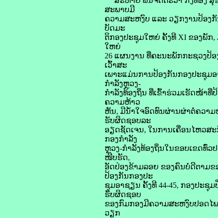
ສະຫາຍ ພົນຈັດຕະວາ ກົງທອງ ສຸຂະ
ສະພາບມີ
ຄວາມສະຫງົບ ແລະ ວຽກງານປ້ອງກັນກອງປ
ບັດມະ
ຕິກອງປະຊຸມໃຫຍ່ ຄັ້ງທີ XI ຂອງພັກ
ໃຫຍ່
26 ແຜນງານ ທີ່ຄະນະພັກກະຊວງປ້ອງ
ເວົ້າສະ
ເພາະແມ່ນການປ້ອງກັນກອງປະຊຸມອາຊ
ກຳລັງຫຼວງ-
ກໍາລັງທ້ອງຖິ່ນ ທີ່ເຂົ້າຮ່ວມເຮັດໜ້າ
ຄວາມຫ້າວ
ຫັນ, ມີນໍ້າໃຈອົດທົນຜ່ານຜ່າຕໍ່
ຮັບຜິດຊອບລະ
ອຽດຊັດເຈນ, ໃນການເຄື່ອນໄຫວສະກັ
ກອງກຳລັງ
ຫຼວງ-ກຳລັງທ້ອງຖິ່ນໃນຂອບເຂດທົ່ວປ
ໜີບຮັດ,
ອັດປ່ອງຂ້າມລອຍ ຂອງຄົນບໍ່ດີຕາມຂອບ
ປ້ອງກັນກອງປະ
ຊຸມອາຊຽນ ຄັ້ງທີ 44-45, ກອງປະຊຸ
ຮັບຜິດຊອບ
ຂອງກົມກອງມີຄວາມສະຫງົບປອດໄພ 1
ວຽກ