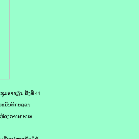
ມອາຊຽນ ຄັ້ງທີ 44-
ດຖະມົນຕີກະຊວງ
, ຫ້ອງການຄະນະ