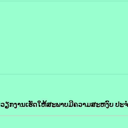
ບວຽກງານເຮັດໃຫ້ສະພາບມີຄວາມສະຫງົບ ປະຈຳ