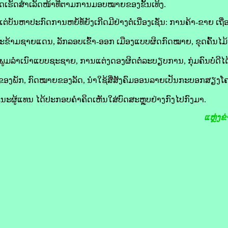
າດເຮັດສຳເລັດໜ້າທີ່ຕາມການມອບໝາຍຂອງຂັ້ນເທິງ.
ຫາປະກົດການຫຍໍ້ທໍ້ຍັງເກີດມີຢ່າງຕໍ່ເນື່ອງເຊັ່ນ: ການຄ້າ-ຂາຍ ເຖື່
ະຂ້າມຊາຍແດນ, ລັກລອບເຂົ້າ-ອອກ ເມືອງແບບຜິດກົດໝາຍ, ຂຸດຄົ້ນໄ
ພູມລຳເນົາແບບຊະຊາຍ, ການແຕ່ງດອງຜິດຕໍ່ລະບຽບການ, ກຸ່ມຄົນບໍ່ດີ
ອງພັກ, ກົດໝາຍຂອງລັດ, ນໍາໃຊ້ສື່ສັງຄົມອອນລາຍເປັນກະບອກສຽງ
ນະຜູ້ແທນ ໄດ້ປະກອບຄຳຄິດເຫັນໃສ່ບົດສະຫຼຸບຢ່າງກົງໄປກົງມາ.
ແຫຼ່ງຂ