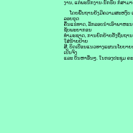
ງານ, ແຕ່ພະນັກງານ-ນັກຮົບ ກໍສາມ
ໂດຍພື້ນຖານຍັງມີຄວາມສະຫງົບ ແຕ່ບັນ
ລອບຂຸດ
ຄົ້ນແຮ່ທາດ, ລັກລອບນຳເອົາພາຫະນ
ຊັບພະຍາກອນ
ທຳມະຊາດ, ການຍົກຍ້າຍຕັ້ງຖິ່ນຖານ
ໃສ່ຮ້າຍປ້າຍ
ສີ, ບິດເບືອນແນວທາງແຜນນໂຍບາຍຂ
ເປັນຈິງ
ແລະ ບັນຫາອື່ນໆ. ໃນກອງປະຊຸມ ຄະ