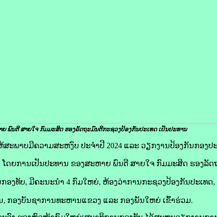
ຍ ພົນຕີ ສາຍໃຈ ກົມມະສິດ ຮອງລັດຖະມົນຕີກະຊວງປ້ອງກັນປະເທດ ​ເປັນ​ປະທານ
້ສະພາບມີຄວາມສະຫງົບ ປະຈຳປີ 2024 ແລະ ວຽກງານປ້ອງກັນກອງປະຊຸ
5 ນີ້, ໂດຍການເປັນປະທານ ຂອງສະຫາຍ ພົນຕີ ສາຍໃຈ ກົມມະສິດ ຮອງລັ
ກອງທັບ, ມີຄະນະນໍາ 4 ກົມໃຫຍ່, ຫ້ອງວ່າການກະຊວງປ້ອງກັນປະເທດ
ົນ, ກອງບັນຊາການທະຫານແຂວງ ແລະ ກອງພັນໃຫຍ່ ເຂົ້າຮ່ວມ.