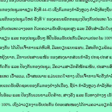
ວົງ ຮອງຫົວໜ້າກົມໃຫຍ່ເສນາທິການກອງທັບ ໄດ້ສະຫຼຸບວຽກງານການ
ະຊຸມອາຊຽນ ຄັ້ງທີ 44-45 ເຊິ່ງກົມກອງກໍາລັງຫຼວງ-ກໍາລັງທ້ອງຖິ່ນ ໄ
, ມະຕິກອງປະຊຸມໃຫຍ່ ຄັ້ງທີ V ຂອງຄະນະພັກກະຊວງປ້ອງກັນປະເທດ ໂດຍປ
ກັນປະເທດວາງອອກ ດ້ວຍຄວາມຮັບຜິດຊອບສູງ ແລະ ມີຜົນສໍາເລັດໃນຫຼ
ຽນ ແລະ ກອງປະຊຸມອື່ນໆ ທີ່ປິ່ນອ້ອມຮັບປະກັນມີຄວາມປອດໄພ 100
ທີ່ປ້ອງກັນ ໄດ້ເປັນເຈົ້າການແຕ່ຫົວທີ, ມີລະບຽບແບບແຜນ, ມີສະຕິກຽມພ້ອມສ
ຄວາມຫຍຸ້ງຍາກ, ມີການປະສານແໜ້ນ ຂອງສອງພາກສ່ວນກໍາລັງ ປກຊ-ປກສ 
ດກັ້ນ ແລະ ປ້ອງກັນກອງປະຊຸມ, ມີຄວາມສາມັກຄີໜັກແໜ້ນ, ປະສານສົ
ະເທດ ເວົ້າລວມ, ເວົ້າສະເພາະ ແມ່ນເຂດໃຈກາງ ເປັນເຈົ້າການຈັດຕັ້ງກຳ
ເຂດຮັບຜິດຊອບຂອງກົມກອງຢ່າງຕໍ່ເນື່ອງ, ຊີ້ນຳ ກຳລັງຫຼວງ-ກຳລັງທ້ອງຖ
ມປິ່ນອ້ອມ ແລະ ປ້ອງກັນເວນຍາມປົດຄ້າຍ, ສາງຄັງ ແລະ ຂົວທາງຕ່າງໆ ເ
00%. ເຖິງວ່າວຽກງານຮັບປະກັນ ບໍ່ຕອບສະໜອງໄດ້ຕາມຄວາມຮຽກຮ້