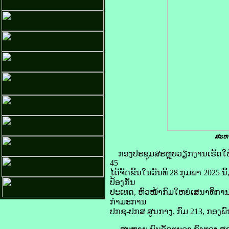
ສະຫາ
ກອງປະຊຸມສະຫຼຸບວຽກງານເຮັດໃຫ
45
ໄດ້ຈັດຂຶ້ນໃນວັນທີ 28 ກຸມພາ 202
ປ້ອງກັນ
ປະເທດ, ຫົວໜ້າກົມໃຫຍ່ເສນາທິການ
ກຳມະການ
ປກຊ-ປກສ ສູນກາງ, ກົມ 213, ກອງພ