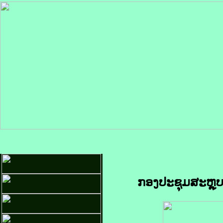
ກອງປະຊຸມສະຫຼຸ