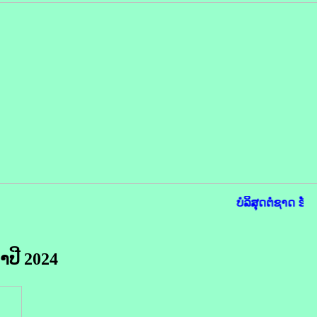
ບໍລິສຸດຕໍ່ຊາດ ຮັ
ປີ 2024