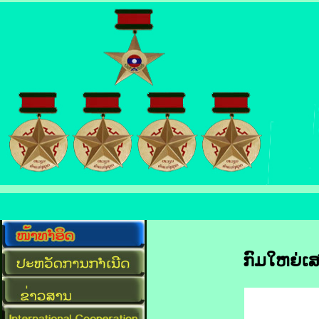
ກົມໃຫຍ່ເສ