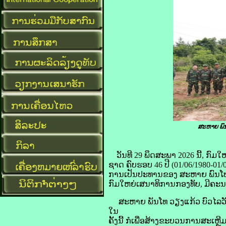
ສະຫາຍ ພົນ
ວັນທີ 29 ພຶດສະພາ 2026 ນີ້, ກົມ
ຊາດ ຄົບຮອບ 46 ປີ (01/06/1980-01/
ການເປັນປະທານຂອງ ສະຫາຍ ພົນໂທ 
ກົມໃຫຍ່ເສນາທິການກອງທັບ, ມີຄະນະ
ສະຫາຍ ພັນໂທ ວຽງແກ້ວ ບົວໄລວັນ
ໃນ
ຄັ້ງນີ້ ກໍເພື່ອສ້າງຂະບວນການສະເຫ