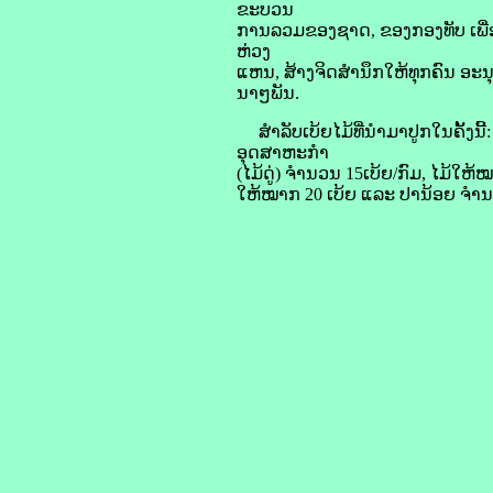
ຂະບວນ
ການລວມຂອງຊາດ, ຂອງກອງທັບ ເພື່ອ
ຫ່ວງ
ແຫນ, ສ້າງຈິດສໍານຶກໃຫ້ທຸກຄົນ ອະນ
ນາໆພັນ.
ສໍາລັບເບ້ຍໄມ້ທີ່ນໍາມາປູກໃນຄັ້ງ
ອຸດສາຫະກຳ
(ໄມ້ດູ່) ຈຳນວນ 15ເບ້ຍ/ກົມ, ໄມ້ໃຫ້
ໃຫ້ໝາກ 20 ເບ້ຍ ແລະ ປານ້ອຍ ຈໍານ