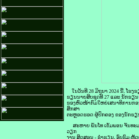
ໃນວັນທີ 28 ມິຖູນາ 2024 ນີ້, 
ຮຽນນາຍສິບຊຸດທີ 27 ແລະ ນັກຮຽນ ກໍ
ຮອງຫົວໜ້າກົມໃຫຍ່ເສນາທິການກອງທັ
ສຶກສາ
ຕະຫຼອດຮອດ ຜູ້ປົກຄອງ ຂອງນັກຮຽນ 
ສະຫາຍ ພັນໂທ ເຂັມພອນ ຈັນທະມາລ
ວຽກ
ງານ ສິດສອນ - ຮ່ຳຮຽນ, ອົບຮົມ-ຫັ