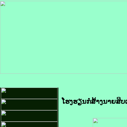
ໂຮງຮຽນກໍ່ສ້າງນາຍສິ