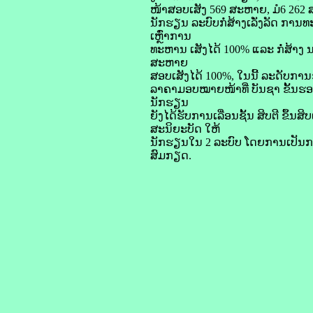
ໜ້າສອບເສັງ 569 ສະຫາຍ, ມໍ6 262 ສະ
ນັກຮຽນ ລະບົບກໍ່ສ້າງເລັ່ງລັດ ການທະຫ
ເຫຼົ່າການ
ທະຫານ ເສັງໄດ້ 100% ແລະ ກໍ່ສ້າງ
ສະຫາຍ
ສອບເສັງໄດ້ 100%, ໃນນີ້ ລະດັບກາ
ລາຄາມອບໝາຍໜ້າທີ່ ບັນຊາ ຂັ້ນຮອງ
ນັກຮຽນ
ຍັງໄດ້ຮັບການເລື່ອນຊັ້ນ ສິບຕີ ຂຶ້ນ
ສະນິຍະບັດ ໃຫ້
ນັກຮຽນໃນ 2 ລະບົບ ໂດຍການເປັນ
ສົມກຽດ.