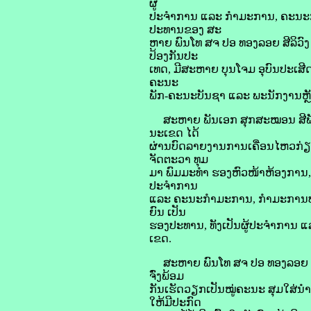
ຜູ້
ປະຈຳການ ແລະ ກຳມະການ, ຄະນະກ
ປະທານຂອງ ສະ
ຫາຍ ພົນໂທ ສຈ ປອ ທອງລອຍ ສີລິວ
ປ້ອງກັນປະ
ເທດ, ມີສະຫາຍ ບຸນໂຈມ ອຸບົນປະເສ
ຄະນະ
ພັກ-ຄະນະບັນຊາ ແລະ ພະນັກງານຫຼັ
ສະຫາຍ ພັນເອກ ສຸກສະໝອນ ສີພ
ນະເຂດ ໄດ້
ຜ່ານບົດລາຍງານການເຄື່ອນໄຫວກ່ຽ
ຈັດຕະວາ ທຸມ
ມາ ພົມມະທໍາ ຮອງຫົວໜ້າຫ້ອງການ, 
ປະຈຳການ
ແລະ ຄະນະກຳມະການ, ກຳມະການປກຊ
ຍົນ ເປັນ
ຮອງປະທານ, ທັງເປັນຜູ້ປະຈຳການ
ເຂດ.
ສະຫາຍ ພົນໂທ ສຈ ປອ ທອງລອຍ ສີລິວົ
ຈົ່ງພ້ອມ
ກັນເຮັດວຽກເປັນໝູ່ຄະນະ ສຸມໃສ່
ໃຫ້ມີປະກົດ