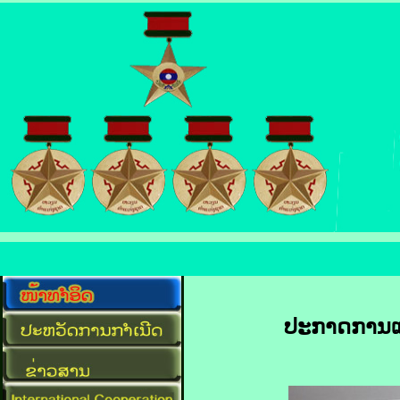
ປະກາດການແຕ