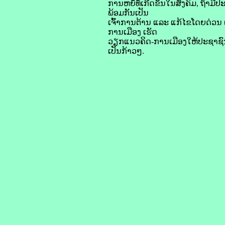
ການຫຍໍ້ທໍ້ເກີດຂຶ້ນໃນສັງຄົມ, ຖ້າ
ພ້ອມກັນເປັນ
ເຈົ້າການຕ້ານ ແລະ ແກ້ໄຂໂດຍດ່ວນ ເ
ການເມືອງ ເຮັດ
ວຽກແນວຄິດ-ການເມືອງໃຫ້ປະຊາຊົນເ
ເປັນກ້າວໆ.