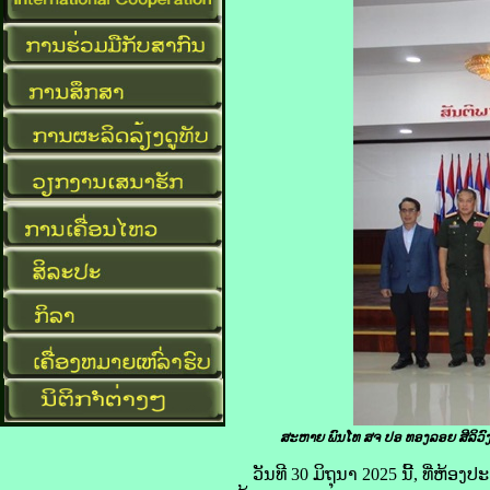
ສະຫາຍ ພົນໂທ ສຈ ປອ ທອງລອຍ ສີລິວ
ວັນທີ 30 ມິຖຸນາ 2025 ນີ້, ທີ່