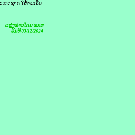
ປະເທດຊາດ ໃຫ້ຈະເລີນ
ແຫຼ່ງຂ່າວໂດຍ ຂກທ
ວັນທີ 03/12/2024