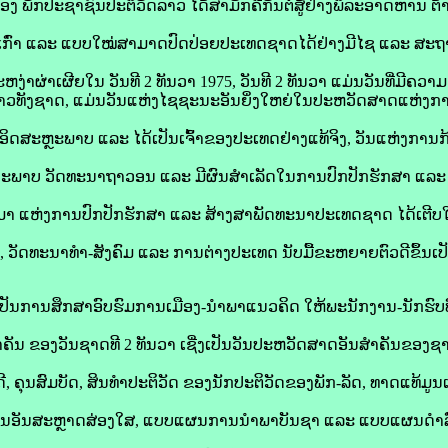
ງ ພັກປະຊາຊົນປະຕິວັດລາວ ໄດ້ສາມັກຄີກັນຕໍ່ສູ້ຢ່າງພິລະອາດຫານ 
ບເກົ່າ ແລະ ແບບໃໝ່ສາມາດປົດປ່ອຍປະເທດຊາດໄດ້ຢ່າງມີໄຊ ແລະ ສະ
ຫງ່າຜ່າເຜີຍໃນ ວັນທີ 2 ທັນວາ 1975, ວັນທີ 2 ທັນວາ ແມ່ນວັນທີ່ມີ
ຊົນລາວທັງຊາດ, ແມ່ນວັນແຫ່ງໄຊຊະນະອັນຍິ່ງໃຫຍ່ໃນປະຫວັດສາດແຫ່ງການຕ
ມີອິດສະຫຼະພາບ ແລະ ໄດ້ເປັນເຈົ້າຂອງປະເທດຢ່າງແທ້ຈິງ, ວັນແຫ່ງການ
ກະພາບ ວັດທະນາຖາວອນ ແລະ ມີຜົນສຳເລັດໃນການປົກປັກຮັກສາ ແລະ
ນມາ ແຫ່ງການປົກປັກຮັກສາ ແລະ ສ້າງສາພັດທະນາປະເທດຊາດ ໄດ້ເຕີບໃ
 ວັດທະນາທຳ-ສັງຄົມ ແລະ ການຕ່າງປະເທດ ນັບມື້ຂະຫຍາຍຕົວດີຂຶ້ນເປ
ເປັນການສຶກສາອົບຮົມການເມືອງ-ນຳພາແນວຄິດ ໃຫ້ພະນັກງານ-ນັກຮົບທ
ຄັນ ຂອງວັນຊາດທີ 2 ທັນວາ ເຊີ່ງເປັນວັນປະຫວັດສາດອັນສຳຄັນຂອງຊາ
ຄຸນສົມບັດ, ສິນທຳປະຕິວັດ ຂອງນັກປະຕິວັດຂອງພັກ-ລັດ, ທາດແທ້ມູນເ
ແໜ້ນອັນສະຫຼາດສ່ອງໃສ, ແບບແຜນການນຳພາບັນຊາ ແລະ ແບບແຜນດຳລົງ