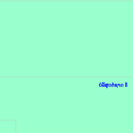
ບໍລິສຸດຕໍ່ຊາດ ຮັບ