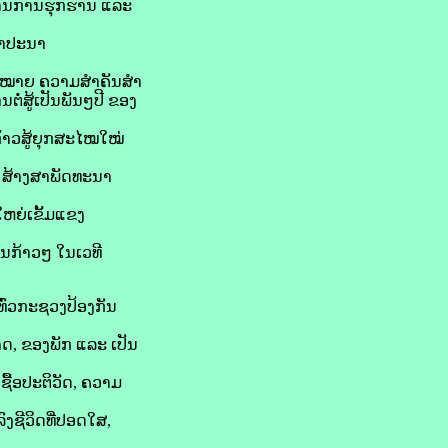
ຕ້ານການຮຸກຮານ ແລະ
ຖາປະນາ
ຄວາມໝາຍ ຄວາມສຳຄັນສຳ
ໍ່ສູ້ເປັນພັນໆປີ ຂອງ
ກ້າວສູ້ຍຸກສະໄໝໃໝ່
 ສ້າງສາພັດທະນາ
ຫຍ່ເຂັ້ມແຂງ
ັນກ້າວໆ ໃນເວທີ
ົ່ວກະຊວງປ້ອງກັນ
ດ, ຂອງພັກ ແລະ ເປັນ
ຊື້ອປະຕິວັດ, ຄວາມ
ຊີວິດທີ່ປອດໃສ,