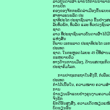
ລາວບັນດາເຜົ່າ ພາຍໃຕ້ການນຳພາຂອ
ການປົກ
ຄອງຂອງຈັກກະພັດລ່າເມືອງຂຶ້ນແບ
ສາທາລະນະລັດ ປະ
ຊາທິປະໄຕ ປະຊາຊົນລາວ ຂຶ້ນຢ່າງສະ
ລັບທົ່ວພັກ, ທົ່ວລັດ ແລະ ທົ່ວປວງ
ຊາດ
ລາວ ທີ່ປະຊາຊົນລາວບັນດາເຜົ່າໄດ້
ແຫ່ງສັນ
ຕິພາບ ເອກະລາດ ປະຊາທິປະໄຕ ເອ
ປະເທດ
ຊາດ. ໃນຕະຫຼອດໄລຍະ 49 ປີທີ່ຜ່າ
ຂະຫຍາຍຕົວ
ທາງດ້ານການເມືອງ, ດ້ານເສດຖະກິດ,
ປະຊາຄົມໂລກ.
ການປາຖະກະຖາໃນຄັ້ງນີ້, ກໍເພື່ອ
ປະເທດ
ກໍາໄດ້ເນື້ອໃນ, ຄວາມໝາຍ ຄວາມສຳ
ການ
ຮ່ຳຮຽນເອົາແບບຢ່າງຄຸນງາມຄວາມດີ, 
ຈົງຮັກ
ພັກດີອັນສູງສົ່ງ, ຄວາມເດັດໜຽວ
ບົດຮຽນອັນ