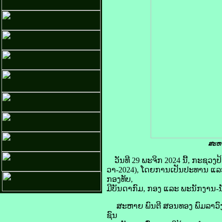
ສະຫາ
ວັນທີ 29 ພະຈິກ 2024 ນີ້, ກະຊວງ
ວາ-2024), ໂດຍການເປັນປະທານ ແລ
ກອງທັບ,
ມີບັນດາກົມ, ກອງ ແລະ ພະນັກງານ-ນັ
ສະຫາຍ ພົນຕີ ສອນທອງ ພົມລາວົງ 
ຊົນ