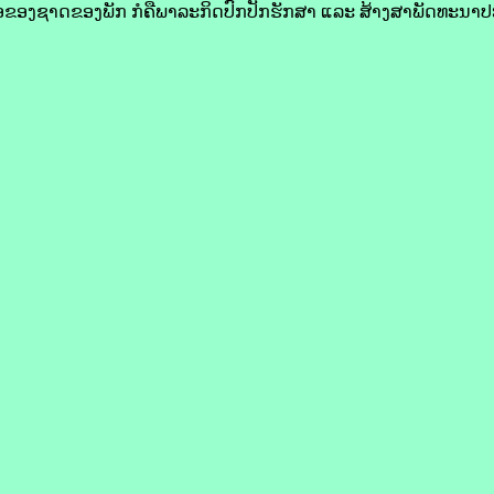
ເຊື້ອຂອງຊາດຂອງພັກ ກໍຄືພາລະກິດປົກປັກຮັກສາ ແລະ ສ້າງສາພັດທະນາ