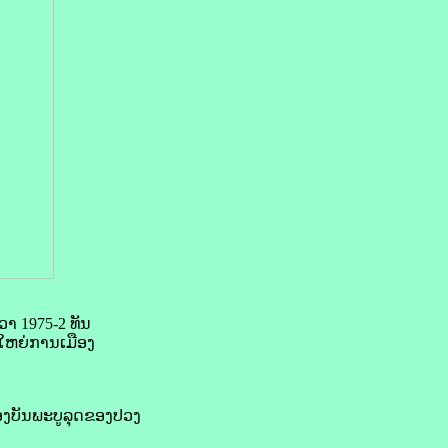
ວາ 1975-2 ທັນ
ໃຫຍ່ການເມືອງ
ອງບັນພະບູລຸດຂອງປວງ