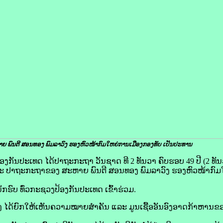
ຍ ພົນຕີ ສອນທອງ ພົມລາວົງ ຮອງຫົວໜ້າກົມໃຫຍ່ການເມືອງກອງທັບ ​ເປັນ​ປະທານ
ປ້ອງກັນປະເທດ ໄດ້ປາຖະກະຖາ ວັນຊາດ ທີ 2 ທັນວາ ຄົບຮອບ 49 ປີ (2 ທັນ
ະ ປາຖະກະຖາຂອງ ສະຫາຍ ພົນຕີ ສອນທອງ ພົມລາວົງ ຮອງຫົວໜ້າກົມ
ກຮົບ ທົ່ວກະຊວງປ້ອງກັນປະເທດ ເຂົ້າຮ່ວມ.
ໄດ້ຍົກໃຫ້ເຫັນຄວາມໝາຍສຳຄັນ ແລະ ມູນເຊື້ອອັນອົງອາດກ້າຫານຂ