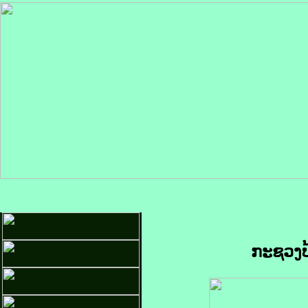
ກະຊວງປ