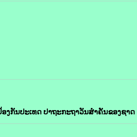
້ອງກັນປະເທດ ປາຖະກະຖາວັນສໍາຄັນຂອງຊາດ