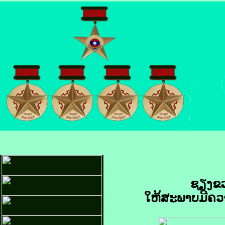
ຊຽງຂວ
ໃຫ້ສະພາບມີຄວາ