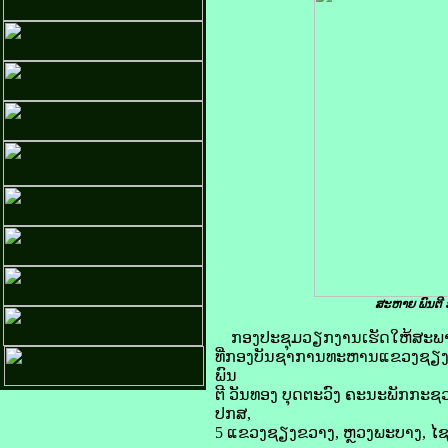
ສະຫາຍ ພົນຕີ
ກອງປະຊຸມວຽກງານເຮັດໃຫ້ສະພາ
ທີ່ກອງບັນຊາການທະຫານແຂວງຊຽງຂວາ
ພົນ
ຕີ ວັນທອງ ບຸດຕະວົງ ຄະນະພັກກະ
ປກສ,
5 ແຂວງຊຽງຂວາງ, ຫຼວງພະບາງ, ໄຊສົມບ