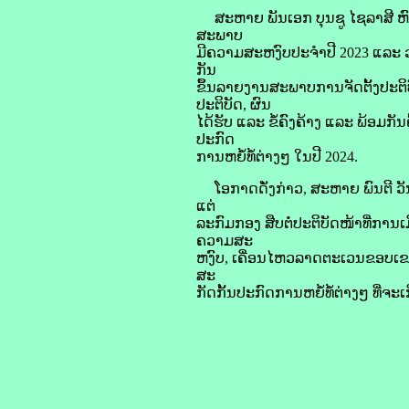
ສະຫາຍ ພັນເອກ ບຸນຊູ ໄຊລາສີ 
ສະພາບ
ມີຄວາມສະຫງົບປະຈຳປີ 2023 ແລະ 
ກັນ
ຂຶ້ນລາຍງານສະພາບການຈັດຕັ້ງປະຕິ
ປະຕິບັດ, ຜົນ
ໄດ້ຮັບ ແລະ ຂໍ້ຄົງຄ້າງ ແລະ ພ້ອມ
ປະກົດ
ການຫຍໍ້ທໍ້ຕ່າງໆ ໃນປີ 2024.
ໂອກາດດັ່ງກ່າວ, ສະຫາຍ ພົນຕີ ວ
ແຕ່
ລະກົມກອງ ສືບຕໍ່ປະຕິບັດໜ້າທີ່ການ
ຄວາມສະ
ຫງົບ, ເຄື່ອນໄຫວລາດຕະເວນຂອບເຂດກ
ສະ
ກັດກັ້ນປະກົດການຫຍໍ້ທໍ້ຕ່າງໆ ທີ