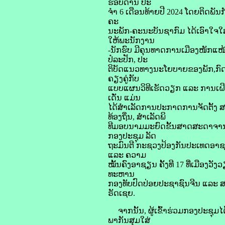
ຮອບດ້ານ ປະ
ຈຳ 6 ເດືອນທ້າຍປີ 2024 ໂດຍຕິດພັ
ຄະ
ນະພັກ-ຄະນະບັນຊາກົມ ໄດ້ເອົາໃຈໃ
ໃຫ້ພະນັກງານ
-ນັກຮົບ ມີຄຸນທາດການເມືອງໜັກແໜ້ນ
ປໍລະປັກ, ປະ
ຕິບັດແນວທາງນະໂຍບາຍຂອງພັກ,ກົດ 
ຄຽງຄູ່ກັບ
ແບບແຜນວິທີເຮັດວຽກ ແລະ ການເຝິກຝົນ
ເດັ່ນ ແມ່ນ
ໄດ້ສຳເລັດການປະກາດການຈັດຕັ້ງ 
ທ້ອງຖິ່ນ, ສຳເລັດພິ
ທີມອບນາມມະຍົດຂັ້ນສາດສະດາຈານ
ກອງປະຊຸມ ລັດ
ຖະມົນຕີ ກະຊວງປ້ອງກັນປະເທດອາຊ
ແລະ ຄວາມ
ໝັ້ນຄົງອາຊຽນ ຄັ້ງທີ 17 ທີ່ເມື
ທະຫານ
ກອງທັບປົດປ່ອຍປະຊາຊົນຈີນ ແລະ 
ຣັດເຊຍ.
ຈາກນັ້ນ, ຜູ້ເຂົ້າຮ່ວມກອງປະຊຸມ
ພາກັນສຸມໃສ່