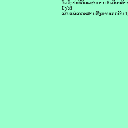
ຈັດຕັ້ງປະຕິບັດແຜນການ 6 ເດືອນທ້າ
ຍັງໄດ້
ເຜີຍແຜ່ເອກະສານສັ່ງການເອກຂັ້ນ 1, ຂັ