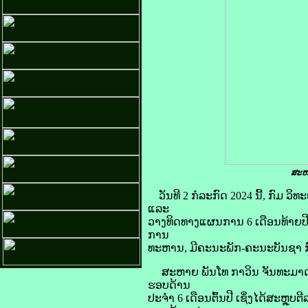
ສະຫາ
ວັນທີ 2 ກໍລະກົດ 2024 ນີ້, ກົ
ແລະ
ວາງທິດທາງແຜນການ 6 ເດືອນທ້າຍປ
ການ
ທະຫານ, ມີຄະນະພັກ-ຄະນະບັນຊາ ກົ
ສະຫາຍ ພັນໂທ ກາວິນ ຈັນທະມາດ ຫ
ຮອບດ້ານ
ປະຈຳ 6 ເດືອນຕົ້ນປີ ເຊິ່ງໄດ້ສະຫ