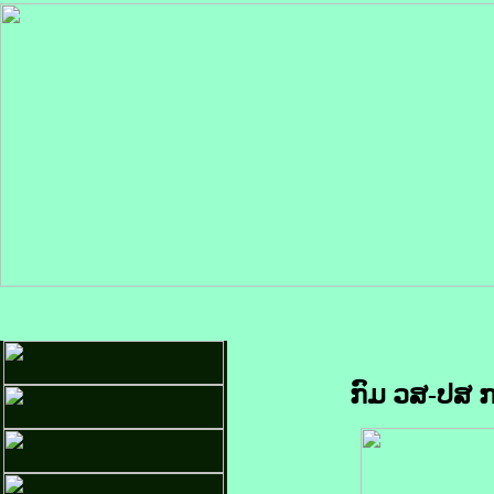
ກົມ ວສ-ປສ