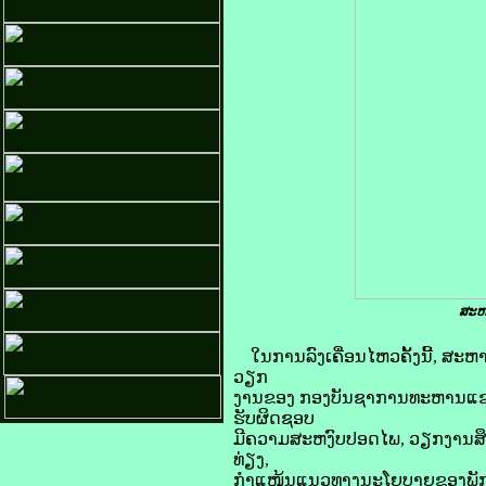
ສະຫາ
‎ໃນການລົງເຄື່ອນໄຫວຄັ້ງນີ້, 
ວຽກ
ງານຂອງ ກອງບັນຊາການທະຫານແຂວ
ຮັບຜິດຊອບ
ມີຄວາມສະຫງົບປອດໄພ, ວຽກງານສຶກ
ທ່ຽງ,
ກຳແໜ້ນແນວທາງນະໂຍບາຍຂອງພັກ-ລັ