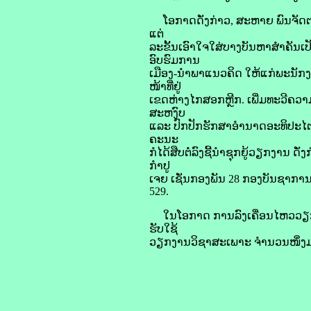
ໂອກາດດັ່ງກ່າວ, ສະຫາຍ ພົນຈັດຕະ
ແຕ່
ລະຂັ້ນເອົາໃຈໃສ່ບາງບັນຫາສຳຄັນເປ
ອົບຮົມການ
ເມືອງ-ນໍາພາແນວຄິດ ໃຫ້ແກ່ພະນັກງາ
ໜ້າທີ່ຢູ່
ເຂດຫ່າງໄກສອກຫຼີກ. ເພີ່ມທະວີຄວ
ສະຫງົບ
ແລະ ປົກປັກຮັກສາອຳນາດອະທິປະໄຕຂ
ຄະນະ
ກໍໄດ້ສືບຕໍ່ລົງຊີ້ນຳຊຸກຍູ້ວຽກງານ
ກຳປູ
ເຈຍ ເຊັ່ນກອງພັນ 28 ກອງບັນຊ
529.
ໃນໂອກາດ‎ ການລົງເຄື່ອນໄຫວວຽກງາ
ຮັບໃຊ້
ວຽກງານວິຊາສະເພາະ ຈຳນວນໜຶ່ງມອບ