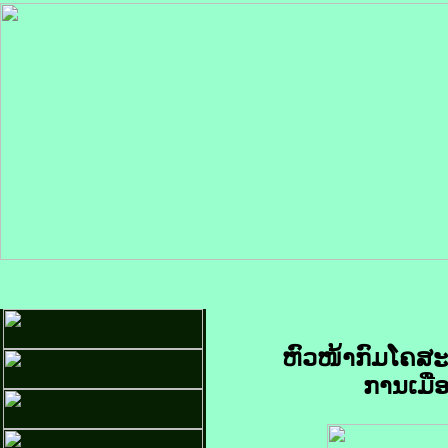
ຫົວໜ້າກົມໂຄສະນ
ການເມືອ