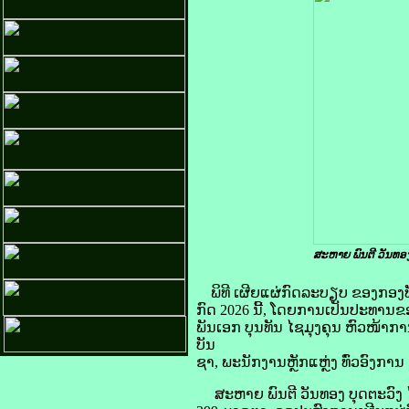
ສະຫາຍ ພົນຕີ ວັນທອງ
ພິທີ ເຜີຍແຜ່ກົດລະບຽບ ຂອງກອງ
ກົດ 2026 ນີ້, ໂດຍການເປັນປະທານ
ພັນເອກ ບຸນທັນ ໄຊມຸງຄຸນ ຫົວໜ
ບັນ
ຊາ, ພະນັກງານຫຼັກແຫຼ່ງ ທົ່ວອົງການ 
ສະຫາຍ ພົນຕີ ວັນທອງ ບຸດຕະວົງ ໄ