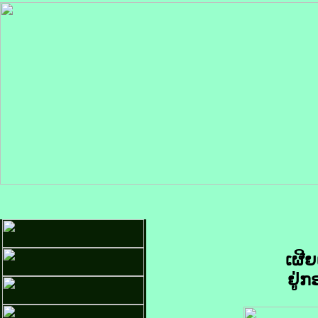
ເຜີ
ຢູ່