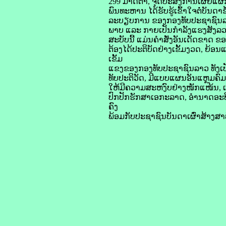
299 ມາດຕາ, ຈຸດປະສົງການເຜີຍແຜ່
ພົນທະຫານ ໄດ້ຮັບຮູ້ເຂົ້າໃຈຕໍ່ບັນດາ
ລະບຽບການ ຂອງກອງທັບປະຊາຊົນລາວ ຢ່
ພາບ ແລະ ກາຍເປັນກຳລັງແຮງສັງລວມ
ສະບັບນີ້ ແມ່ນຄໍາສັ່ງອັນເດັດຂາດ
ຕ້ອງໄດ້ປະຕິບັດຢ່າງເຂັ້ມງວດ, ຍ
ເຂັ້ມ
ແຂງຂອງກອງທັບປະຊາຊົນລາວ ທັງເປັນ
ທັບປະຕິວັດ, ມີແບບແຜນອັນແຫຼມຄົ
ໃຫ້ມີຄວາມສະຫງົບຢ່າງໜັກແໜ້ນ, ເພື
ປົກປັກຮັກສາເອກະລາດ, ອໍານາດອະ
ຄົງ
ພ້ອມກັບປະຊາຊົນບັນດາເຜົ່າສ້າງສ