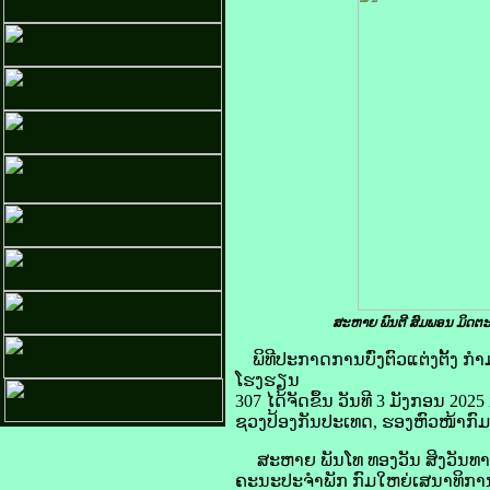
ສະຫາຍ ພົນຕີ ສົມພອນ ມິດຕ
ພິທີປະກາດການບົ່ງຕົວແຕ່ງຕັ້ງ
ໂຮງຮຽນ
307 ໄດ້ຈັດຂຶ້ນ ວັນທີ 3 ມັງກອນ 
ຊວງປ້ອງກັນປະເທດ, ຮອງຫົວໜ້າກົມ
ສະຫາຍ ພັນໂທ ທອງວັນ ສິງວັນທາ ຫ
ຄະນະປະຈໍາພັກ ກົມໃຫຍ່ເສນາທິກາ