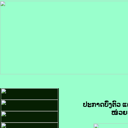
ປະກາດບົ່ງຕົວ 
ໜ່ວຍ