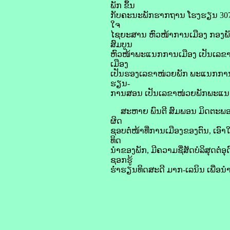
ພັກ ຂຶ້ນ
ກັບຄະນະພັກຮາກຖານ ໂຮງຮຽນ 307. ໃ
ໃຈ
ໄຊຍະສານ ຫົວໜ້າການເມືອງ ກອງພ
ສົມບູນ
ຫົວໜ້າພະແນກການເມືອງ ເປັນເລຂ
ເມືອງ
ເປັນຮອງເລຂາໜ່ວຍພັກ ພະແນກການເ
ຮຽນ-
ການສອນ ເປັນເລຂາໜ່ວຍພັກພະແນກ
ສະຫາຍ ພົນຕີ ສົມພອນ ມິດຕະພອນ ໄດ້
ຜິດ
ຊອບຕໍ່ໜ້າທີ່ການເມືອງຂອງຕົນ, ເອົາ
ທິດ
ນໍາຂອງພັກ, ມີຄວາມຊື່ສັດບໍລິສຸດຕ
ຊອກຮູ້
ຮໍ່າຮຽນທິດສະດີ ມາກ-ເລນິນ ເພື່ອນ