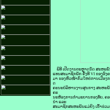
ພິທີ ເປີດງານຕະຫຼາດນັດ ສະຫະພັນແມ
ແທນສະມາຊິກພັກ ຄັ້ງທີ VI ຂອງອົ
ມາ ຮອງຫົວໜ້າກົມໃຫຍ່ການເມືອງກອງ
ດ
ຄະນະບໍລິຫານງານສູນກາງ ສະຫະພັນ
ຄະ
ນະຫ້ອງການກຳມະບານກອງທັບ, ຄອບຄົ
ນໍາ ແລະ
ສະມາຊິກສະຫະພັນແມ່ຍິງ ເຂົ້າຮ່ວມ