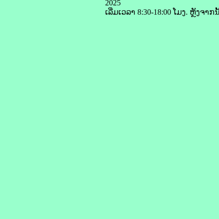
2025
ເລີ່ມເວລາ 8:30-18:00 ໂມງ. ຫຼັງຈາ