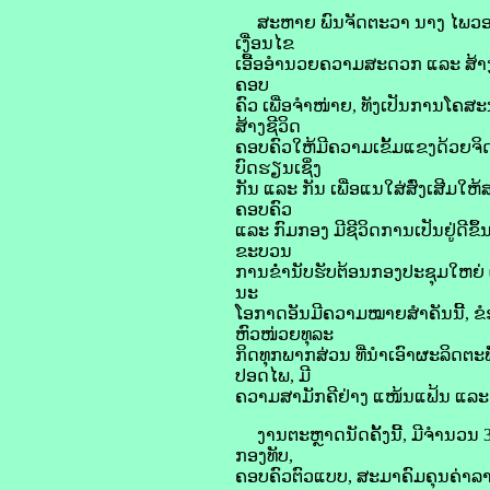
ສະຫາຍ ພົນຈັດຕະວາ ນາງ ໄພວອນ ອິນ
ເງື່ອນໄຂ
ເອື້ອອໍານວຍຄວາມສະດວກ ແລະ ສ້
ຄອບ
ຄົວ ເພື່ອຈຳໜ່າຍ, ທັງເປັນການໂຄສ
ສ້າງຊີວິດ
ຄອບຄົວໃຫ້ມີຄວາມເຂັ້ມແຂງດ້ວຍຈິດ
ບົດຮຽນເຊິ່ງ
ກັນ ແລະ ກັນ ເພື່ອແນໃສ່ສົ່ງເສີມໃ
ຄອບຄົວ
ແລະ ກົມກອງ ມີຊີວິດການເປັນຢູ່ດີຂ
ຂະບວນ
ການຂໍ່ານັບຮັບຕ້ອນກອງປະຊຸມໃຫຍ່ ຜ
ນະ
ໂອກາດອັນມີຄວາມໝາຍສໍາຄັນນີ້, ຂ
ຫົວໜ່ວຍທຸລະ
ກິດທຸກພາກສ່ວນ ທີ່ນໍາເອົາຜະລິດຕ
ປອດໄພ, ມີ
ຄວາມສາມັກຄີຢ່າງ ແໜ້ນແຟ້ນ ແລະ
ງານຕະຫຼາດນັດຄັ້ງນີ້, ມີຈໍານວນ 
ກອງທັບ,
ຄອບຄົວຕົວແບບ, ສະມາຄົມຄຸນຄ່າລາວ