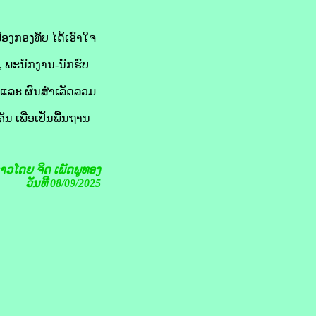
ອງກອງທັບ ໄດ້ເອົາໃຈ
, ພະນັກງານ-ນັກຮົບ
້ງ ແລະ ຜົນສຳເລັດລວມ
 ເພື່ອເປັນພື້ນຖານ
ຂ່າວໂດຍ
ຈິດ ເພັດພູທອງ
ວັນທີ 08/09/2025