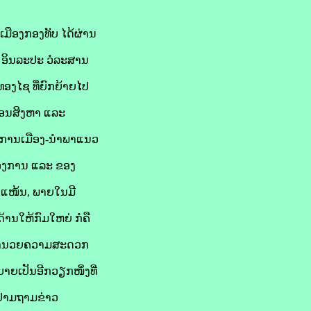
ມືອງກອງທັບ ໄດ້ຜ່ານ
ໂທ ອິນລະປະ ວໍລະສານ
ງໄຊ ທີ່ຍົກຍ້າຍໄປ
ດືອນສິງຫາ ແລະ
ົມການເມືອງ-ນໍາພາແນວ
ອງການ ແລະ ຂອງ
ັກແໜ້ນ, ພາຍໃນມີ
ານໃຫ້ກົມໃຫຍ່ ກໍຄື
ໄຂອໍານວຍຄວາມສະດວກ
ຍເປັນອີກວຽກໜຶ່ງທີ່
ຽມຢາມຖາມຂ່າວ