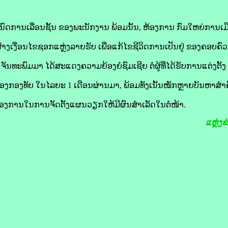
ນົດການເລື່ອນຊັ້ນ ຂອງພະນັກງານ ພ້ອມນັ້ນ, ຫ້ອງການ ກົມໃຫຍ່ການເມື
າງເງື່ອນໄຂຊອກແຫຼ່ງລາຍຮັບ ເພື່ອແກ້ໄຂຊີວິດການເປັນຢູ່ ຂອງຄອບຄົວ
ນ ຈັນທະພົມມາ ໄດ້ສະແດງຄວາມຍ້ອງຍໍຊົມເຊີຍ ຕໍ່ຜູ້ທີ່ໄດ້ຮັບການແຕ່ງຕັ
ງກອງທັບ ໃນໄລຍະ 1 ເດືອນຜ່ານມາ, ພ້ອມທັງເນັ້ນໜັກຫຼາຍບັນຫາສຳຄັນ
ອງການໃນການຈັດຕັ້ງແຜນວຽກໃຫ້ມີຜົນສຳເລັດໃນຕໍ່ໜ້າ.
ແຫຼ່ງ