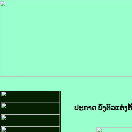
ປະກາດ ບົ່ງຕົວແຕ່