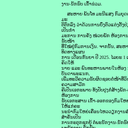
ງານ-ນັກຮົບ ເຂົ້າຮ່ວມ.
ສະຫາຍ ພັນໂທ ມະນີແສງ ກົມບຸດຕະບ
ມະ
ຕິຕົກລົງ ວ່າດ້ວນການບົ່ງຕົວແຕ່ງຕ
ເປັນກຳ
ມະການ ການຄັງ ໜ່ວຍພັກ ຫ້ອງການ
ຮັບໜ້າ
ທີ່ໃໝ່ຢູ່ກົມການເງິນ. ຈາກນັ້ນ, ສ
ທິດທາງແຜນ
ການ ເດືອນກັນຍາ ປີ 2025. ໄລຍະ 1
ຄິດໃຫ້
ນາຍ ແລະ ພົນທະຫານພາຍໃນຫ້ອງ ກ
ບັນດາພະແນກ,
ເພີ່ມທະວີຄວາມຮັບຜິດຊອບຕໍ່ໜ້າທີ
ຄວາມສາມັກ
ຄີເປັນເອກະພາບ ທັງປັບປຸງກໍ່ສ້າງ
ຫ້ອງການ
ຮັບເອກະສານ ເຂົ້າ-ອອກຂອງກົມໃຫຍ
ໃຫ້ແກ່ຄະ
ນະນໍາກົມໃຫຍ່ເຄື່ອນໄຫວວຽກງານສ
ສໍາຄັນເປັນ
ການກະຕຸກຊຸກຍູ້ ຕໍ່ພະນັກງານ-ນັກຮ
ພະນັກງານ-ນັກຮົບ