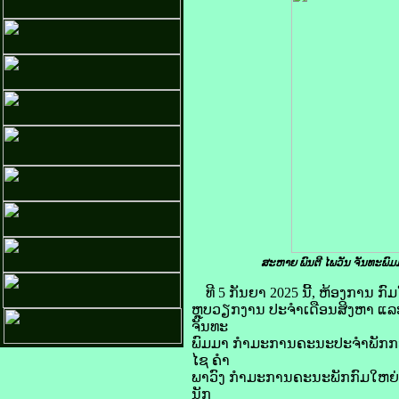
ສະຫາຍ ພົນຕີ ໄພວັນ ຈັນທະພົ
ທີ 5 ກັນຍາ 2025 ນີ້, ຫ້ອງການ
ຫຼຸບວຽກງານ ປະຈໍາເດືອນສິງຫາ ແ
ຈັນທະ
ພົມມາ ກຳມະການຄະນະປະຈຳພັກກະຊວ
ໄຊ ຄໍາ
ພາວົງ ກໍາມະການຄະນະພັກກົມໃຫຍ່
ນັກ