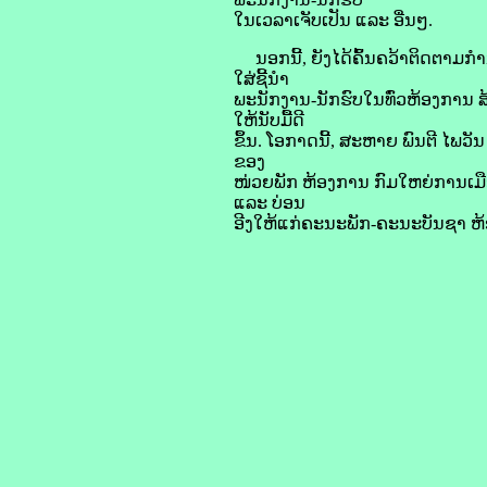
ໃນເວລາເຈັບເປັນ ແລະ ອື່ນໆ.
ນອກນີ້, ຍັງໄດ້ຄົ້ນຄວ້າຕິດຕາມກຳ
ໃສ່ຊີ້ນໍາ
ພະນັກງານ-ນັກຮົບໃນທົ່ວຫ້ອງການ ສ້
ໃຫ້ນັບມື້ດີ
ຂຶ້ນ. ໂອກາດນີ້, ສະຫາຍ ພົນຕີ ໄພວັ
ຂອງ
ໜ່ວຍພັກ ຫ້ອງການ ກົມໃຫຍ່ການເມືອ
ແລະ ບ່ອນ
ອີງໃຫ້ແກ່ຄະນະພັກ-ຄະນະບັນຊາ ຫ້