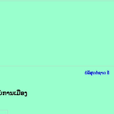
ບໍລິສຸດຕໍ່ຊາດ ຮັບ
່ການເມືອງ