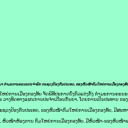
ມມາ ກຳມະການຄະນະປະຈຳພັກ ກະຊວງປ້ອງກັນປະເທດ, ຮອງຫົວໜ້າກົມໃຫຍ່ການເມືອງກອງທັບ 
 ກົມໃຫຍ່ການເມືອງກອງທັບ ຈັດພິທີປະກາດບົ່ງຕົວແຕ່ງຕັ້ງ ກຳມະການຄະ
ລະ ວາງທິດທາງແຜນການປະຈຳເດືອນກັນຍາ, ໂດຍການເປັນປະທານ ຂອງ
ງປ້ອງກັນປະເທດ, ຮອງຫົວໜ້າກົມໃຫຍ່ການເມືອງກອງທັບ, ມີສະຫາ
, ຫົວໜ້າຫ້ອງການ ກົມໃຫຍ່ການເມືອງກອງທັບ, ມີຫົວໜ້າ-ຮອງຫົວໜ້