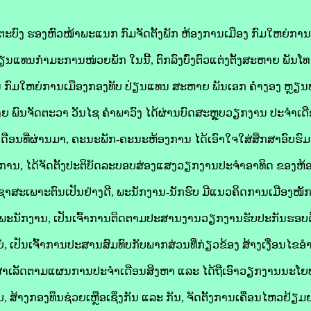
ົງ ຮອງຫົວໜ້າພະແນກ ກົມຈັດຕັ້ງພັກ ຫ້ອງການເມືອງ ກົມໃຫຍ່ການເ
ັ້ງປ່ຽນແທນກຳມະການໜ່ວຍພັກ ໃນນີ້, ຕົກລົງບົ່ງຕົວແຕ່ງຕັ້ງສະຫາຍ ພັນ
 ກົມໃຫຍ່ການເມືອງກອງທັບ ປ່ຽນແທນ ສະຫາຍ ພັນເອກ ຄຳງອງ ຫຼຽນທອ
ະຫາຍ ພົນຈັດຕະວາ ວັນໄຊ ຄໍາພາວົງ ໄດ້ຜ່ານບົດສະຫຼຸບວຽກງານ ປະຈໍາເ
 ເດືອນທີ່ຜ່ານມາ, ຄະນະພັກ-ຄະນະຫ້ອງການ ໄດ້ເອົາໃຈໃສ່ສຶກສາອົບຮ
ານ, ໄດ້ຈັດຕັ້ງປະຕິບັດລະບອບສ່ອງແສງວຽກງານປະຈຳອາທິດ ຂອງຫ້
່ວິຊາສະເພາະຕົນເປັນຢ່າງດີ, ພະນັກງານ-ນັກຮົບ ມີແນວຄິດການເມືອງໜ
ພັກ-ພະນັກງານ, ເປັນເຈົ້າການຕິດຕາມປະສານງານວຽກງານຮັບປະກັນຮອບດ້
່, ເປັນເຈົ້າການປະສານສົມທົບກັບພາກສ່ວນທີ່ກ່ຽວຂ້ອງ ສ້າງເງື່ອນ
ໍາເລັດຕາມແຜນການປະຈຳເດືອນສິງຫາ ແລະ ໄດ້ຖືເອົາວຽກງານນະໂຍບາ
ົບ, ສ້າງກອງທຶນຊ່ວຍເຫຼືອເຊິ່ງກັນ ແລະ ກັນ, ຈັດຕັ້ງການເຄື່ອນໄຫວຢ້