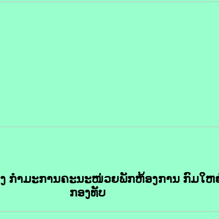
ງຕັ້ງ ກຳມະການຄະນະໜ່ວຍພັກຫ້ອງການ ກົມໃຫຍ
ກອງທັບ