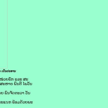
​ເປັນ​ປະທານ
ນະໜ່ວຍພັກ ແລະ ສະ
ສະຫາຍ ພົນຕີ ໄພວັນ
ຍ ພົນຈັດຕະວາ ວັນ
າພະແນກ ພ້ອມດ້ວຍພະ