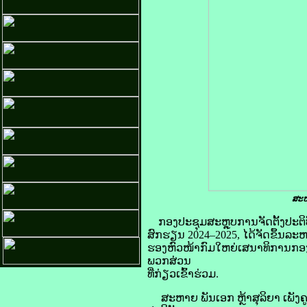
ສະຫ
ກອງປະຊຸມສະຫຼຸບການຈັດຕັ້ງປະ
ສົກຮຽນ 2024–2025, ໄດ້ຈັດຂຶ້ນລະຫ
ຮອງຫົວໜ້າກົມໃຫຍ່ເສນາທິການກອງ
ພວກສ່ວນ
ທີ່ກ່ຽວເຂົ້າຮ່ວມ.
ສະຫາຍ ພັນເອກ ຫຼ້າສຸລິຍາ ເພັງຄ