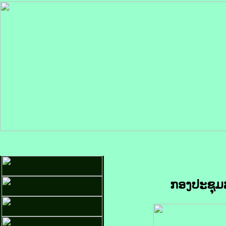
ກອງປະຊຸມສ