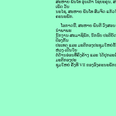
ສະຫາຍ ພັນໂທ ອຸ່ນເຕົ່າ ໄຊຍະຄຸນ
ເພັດ ວັນ
ນະໄຊ, ສະຫາຍ ພັນໂທ ສົມຈິດ ແກ້ວໄ
ຄະນະພັກ.
ໂອກາດນີ້, ສະຫາຍ ພົນຕີ ວົງສອນ ອິນ
ນໍາພາພະ
ນັກງານ-ສະມາຊິພັກ, ນັກຮົບ ປະຕິບ
ປ້ອງກັນ
ປະເທດ ແລະ ມະຕິກອງປະຊຸມໃຫຍ່ຂັ້
ຫ່ວງ-ເປັນໃຍ
ຕໍ່ດ້ານອ່ອນທີ່ຄົງຄ້າງ ແລະ ໄດ້ປຸກລະ
ມະຕິກອງປະ
ຊຸມໃຫຍ່ ຄັ້ງທີ VII ຂອງອົງຄະນະພັກກ