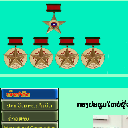
ກອງປະຊຸມໃຫຍ່ຜູ້