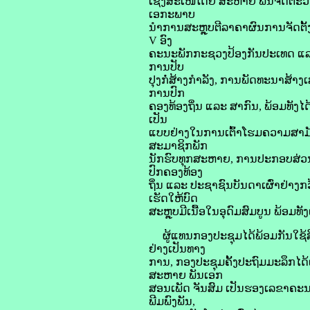
ເຊິ່ງສະເໜີໂດຍ ສະຫາຍ ພົນຈັດຕະວ
ເອກະພາບ
ນຳການສະຫຼຸບຕີລາຄາຜົນການຈັດຕັ້ງປ
V ອົງ
ຄະນະພັກກະຊວງປ້ອງກັນປະເທດ ແລ
ການປັບ
ປຸງກໍ່ສ້າງກໍາລັງ, ການພັດທະນາສ້າ
ການປົກ
ຄອງທ້ອງຖິ່ນ ແລະ ສາກົນ, ພ້ອມທັງ
ເປັນ
ແບບຢ່າງໃນການເຕົ້າໂຮມຄວາມສາມັ
ສະມາຊິກພັກ
ນັກຮົບທຸກສະຫາຍ, ການປະກອບສ່ວນ
ປົກຄອງທ້ອງ
ຖິ່ນ ແລະ ປະຊາຊົນບັນດາເຜົ່າຢ່າ
ເຮັດໃຫ້ບົດ
ສະຫຼຸບມີເນື້ອໃນອຸດົມສົມບູນ ພ້ອມທ
ຜູ້ແທນກອງປະຊຸມໄດ້ພ້ອມກັນໃຊ້ສິ
ຢ່າງເປັນທາງ
ການ, ກອງປະຊຸມຄັ້ງປະຖົມມະລຶກໄດ
ສະຫາຍ ພັນເອກ
ສອນເພັດ ຈັນສົມ ເປັນຮອງເລຂາຄະນ
ພີມພົງພັນ,