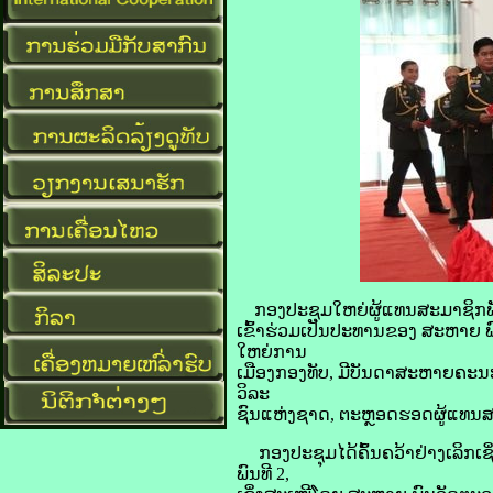
ກອງປະຊຸມໃຫຍ່ຜູ້ແທນສະມາຊິກພັກ 
ເຂົ້າຮ່ວມເປັນປະທານຂອງ ສະຫາຍ ພ
ໃຫຍ່ການ
ເມືອງກອງທັບ, ມີບັນດາສະຫາຍຄະນະ
ວິລະ
ຊົນແຫ່ງຊາດ, ຕະຫຼອດຮອດຜູ້ແທນສະມ
ກອງປະຊຸມໄດ້ຄົ້ນຄວ້າຢ່າງເລິກເຊ
ພົນທີ 2,