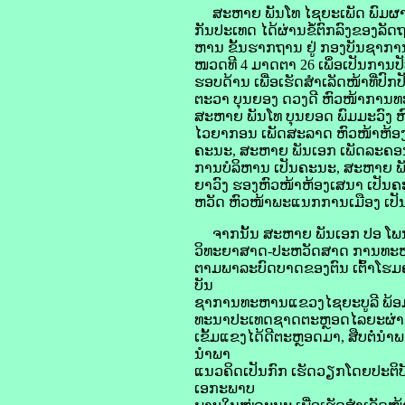
ສະຫາຍ ພັນໂທ ໄຊຍະເພັດ ພົມຜາ
ກັນປະເທດ ໄດ້ຜ່ານຂໍ້ຕົກລົງຂອງລ
ຫານ ຂັ້ນຮາກຖານ ຢູ່ ກອງບັນຊາ
ໜວດທີ 4 ມາດຕາ 26 ເພຶ່ອເປັນການປ
ຮອບດ້ານ ເພື່ອເຮັດສໍາເລັດໜ້າທີ່
ຕະວາ ບຸນຍອງ ດວງດີ ຫົວໜ້າການທະ
ສະຫາຍ ພັນໂທ ບຸນຍອດ ພົມມະວົງ
ໄວຍາກອນ ເພັດສະລາດ ຫົວໜ້າຫ້ອງ
ຄະນະ, ສະຫາຍ ພັນເອກ ເພັດລະຄອນ 
ການບໍລິຫານ ເປັນຄະນະ, ສະຫາຍ ພັ
ຍາວົງ ຮອງຫົວໜ້າຫ້ອງເສນາ ເປັນຄ
ຫວັດ ຫົວໜ້າພະແນກການເມືອງ ເປ
ຈາກນັ້ນ ສະຫາຍ ພັນເອກ ປອ ໂພນທ
ວິທະຍາສາດ-ປະຫວັດສາດ ການທະຫາ
ຕາມພາລະບົດບາດຂອງຕົນ ເຕົ້າໂຮ
ບັນ
ຊາການທະຫານແຂວງໄຊຍະບູລີ ພ້ອມກັ
ທະນາປະເທດຊາດຕະຫຼອດໄລຍະຜ່ານມ
ເຂັ້ມແຂງໄດ້ດີຕະຫຼອດມາ, ສືບຕໍ່ນຳ
ນຳພາ
ແນວຄິດເປັນກົກ ເຮັດວຽກໂດຍປະຕິ
ເອກະພາບ