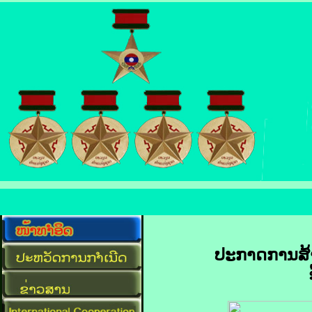
ປະກາດການສ້