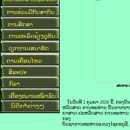
ສະຫາຍ ພ
ໃນວັນທີ 2 ກຸມພາ 2026 ນີ້, ກ
ຫວັດສາດ ການທະຫານ ຂັ້ນຮາກຖານ
ຍາສາດ-ປະຫວັດສາດ ການທະຫານ ກະ
ກອງ
ບັນຊາການທະຫານແຂວງໄຊຍະບູລີ, ມ