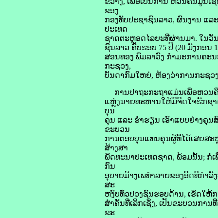
ຂວາງ, ເພື່ອເປັນການ ຫວນຄືນມູນເ
ຂອງ
ກອງທັບປະຊາຊົນລາວ, ຜົນງານ ແລະ 
ປະເທດ
ຊາດຕະຫຼອດໄລຍະທີ່ຜ່ານມາ. ໃນວັນທ
ຊົນລາວ ຄົບຮອບ 75 ປີ (20 ມັງກອ
ສອນທອງ ພົມລາວົງ ກໍາມະການຄະນະ
ກະຊວງ,
ບັນດາກົມໃຫຍ່, ຫ້ອງວ່າການກະຊວງ,
ການປາຖະກະຖາແມ່ນເພື່ອຫວນຄືນມູ
ແຫຼ່ງນາຍທະຫານໃຫ້ມີຈິດໃຈຮັກຊາດ
ບຸນ
ຄຸນ ແລະ ຮໍ່າຮຽນ ເອົາແບບຢ່າງຄຸນສ
ຂະບວນ
ການຕອບບຸນແທນຄຸນຜູ້ທີ່ໄດ້ເສຍສະຫຼະ
ສ້າງສາ
ພັດທະນາປະເທດຊາດ, ພ້ອມນັ້ນ; ກໍເພື່
ກົນ
ອຸບາຍມ້າງເພທຳລາຍຂອງອິດທິກຳລັງ
ສະ
ຫງົບທົ່ວປວງຊົນຮອບດ້ານ, ເຮັດໃຫ້
ສຳຄັນທີ່ເລິກເຊິ່ງ, ເປັນຂະບວນການທ
ຂະ