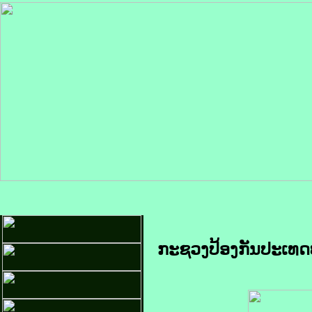
ກະຊວງປ້ອງກັນປະເທດປ