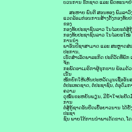
ບວນການ ຮັກຊາດ ແລະ ພັດທະນາຢ່
ສະຫາຍ ພົນຕີ ສອນທອງ ພົມລາວົ
ແວດລ້ອມກ່ອນການສ້າງຕັ້ງກອງທັ
ຂອງ
ກອງທັບປະຊາຊົນລາວ ໃນໄລຍະຕໍ່ສູ້
ກອງທັບປະຊາຊົນລາວ ໃນໄລຍະໃໝ່ ໂດ
ການນຳ
ພາອັນປີຊາສາມາດ ແລະ ສະຫຼາດສ່ອງ
ປະການ,
ເຮັດສຳເລັດພາລະກິດ ປະຕິວັດທີ່ພັ
ຈັກ
ກະພັດອາເມຣິກາຜູ້ຮຸກຮານ ພ້ອມດ້ວ
ເນັ້ນ
ໜັກຍົກໃຫ້ເຫັນປະຫວັດມູນເຊື້ອອັນ
ຕໍ່ປະເທດຊາດ, ຕໍ່ປະຊາຊົນ, ຕໍ່ອຸດົ
ຄວາມ
ດຸໝັ່ນຂະຫຍັນພຽນ, ມີນໍ້າໃຈປະຢັດມັ
ການ
ຕໍ່ສູ້ກູ້ຊາດອັນຍືດເຍື້ອຍາວນານ ໄ
ປະຊາ
ຊົນ ພາຍໃຕ້ການນຳພາເດັດຂາດ, ໂດ