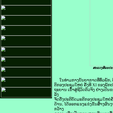
ສະແດງສີລະປະຢູ
ໃນທ່າມກາງບັນຍາກາດທີ່ທົ່ວພັກ, 
ຕິກອງປະຊຸມໃຫຍ່ ຄັ້ງທີ XI ຂອງພັ
ຖະບານ ເຂົ້າສູ່ຊີວິດຕົວຈິງ ຢ່າງເປັ
ລັງ
ຈັດຕັ້ງປະຕິບັດມະຕິກອງປະຊຸມໃຫຍ່ຄ
ດ້ານ, ໄດ້ອອກແຮງແຂ່ງຂັນສ້າງຜົນງ
ກວ້າງ