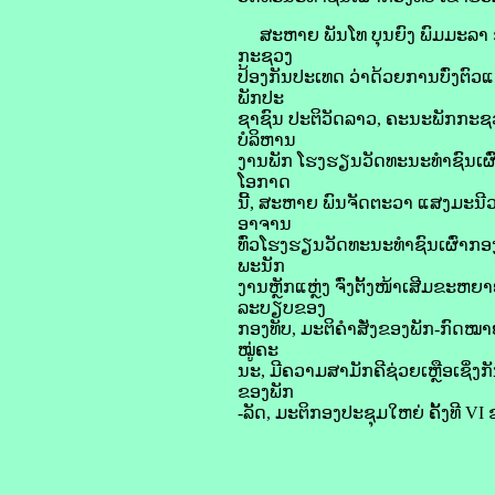
ສະຫາຍ ພັນໂທ ບຸນຍົງ ພົມມະລາ ຮອ
ກະຊວງ
ປ້ອງກັນປະເທດ ວ່າດ້ວຍການບົ່ງຕົ
ພັກປະ
ຊາຊົນ ປະຕິວັດລາວ, ຄະນະພັກກະຊວງ
ບໍລິຫານ
ງານພັກ ໂຮງຮຽນວັດທະນະທຳຊົນເຜົ່າ
ໂອກາດ
ນີ້, ສະຫາຍ ພົນຈັດຕະວາ ແສງມະນີວ
ອາຈານ
ທົ່ວໂຮງຮຽນວັດທະນະທຳຊົນເຜົ່າກອງທ
ພະນັກ
ງານຫຼັກແຫຼ່ງ ຈົ່ງຕັ້ງໜ້າເສີມຂະຫຍ
ລະບຽບຂອງ
ກອງທັບ, ມະຕິຄຳສັ່ງຂອງພັກ-ກົດໝ
ໝູ່ຄະ
ນະ, ມີຄວາມສາມັກຄີຊ່ວຍເຫຼືອເຊິ່ງກັ
ຂອງພັກ
-ລັດ, ມະຕິກອງປະຊຸມໃຫຍ່ ຄັ້ງທີ V