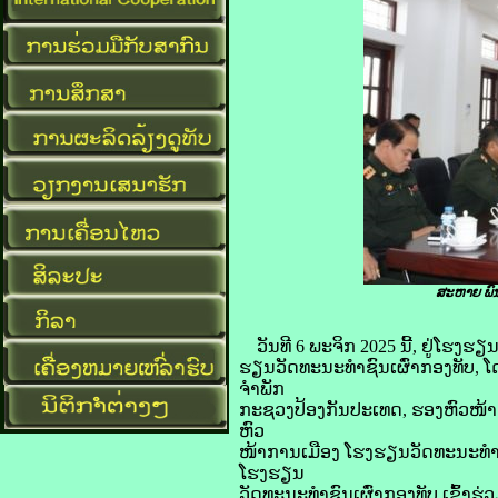
ສະຫາຍ ພົ
ວັນທີ 6 ພະຈິກ 2025 ນີ້, ຢູ່ໂຮງ
ຮຽນວັດທະນະທຳຊົນເຜົ່າກອງທັບ,
ຈໍາພັກ
ກະຊວງປ້ອງກັນປະເທດ, ຮອງຫົວໜ້າ
ຫົວ
ໜ້າການເມືອງ ໂຮງຮຽນວັດທະນະທຳຊົ
ໂຮງຮຽນ
ວັດທະນະທຳຊົນເຜົ່າກອງທັບ ເຂົ້າຮ່ວ