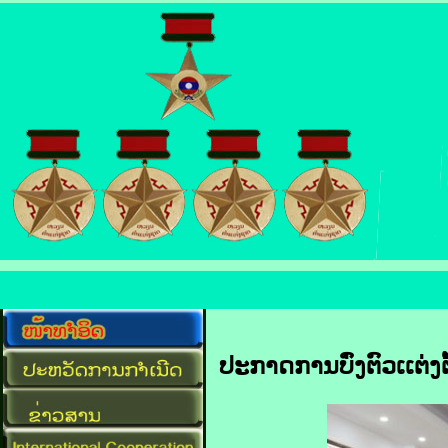
ປະກາດການບົ່ງຕົວເເຕ່