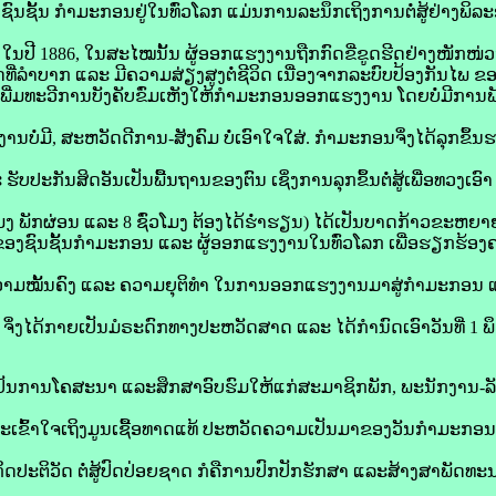
ົນຊັ້ນ ກຳມະກອນຢູ່ໃນທົ່ວໂລກ ແມ່ນການລະນຶກເຖິງການຕໍ່ສູ້ຢ່າງພ
ໃນປີ 1886, ໃນສະໄໝນັ້ນ ຜູ້ອອກແຮງງານຖືກກົດຂີ່ຂູດຮີດຢ່າງໜັກໜ່ວງ,
ີ່ລຳບາກ ແລະ ມີຄວາມສ່ຽງສູງຕໍ່ຊີວິດ ເນື່ອງຈາກລະບົບປ້ອງກັນໄພ ຂອ
ດເພີ່ມທະວີການບັງຄັບຂົ່ມເຫັງໃຫ້ກຳມະກອນອອກແຮງງານ ໂດຍບໍ່ມີການ
ໍ່ມີ, ສະຫວັດດີການ-ສັງຄົມ ບໍ່ເອົາໃຈໃສ່. ກໍາມະກອນຈຶ່ງໄດ້ລຸກຂຶ້ນຮ
ຮັບປະກັນສິດອັນ​ເປັນພື້ນຖານຂອງຕົນ ເຊິ່ງການລຸກຂຶ້ນຕໍ່ສູ້ເພື່ອທວງເ
ຊົ່ວໂມງ ພັກຜ່ອນ ແລະ 8 ຊົ່ວໂມງ ຕ້ອງໄດ້ຮໍ່າຮຽນ) ໄດ້ເປັນບາດກ້າວຂະຫ
ຄັນຂອງຊົນຊັ້ນກຳມະກອນ ແລະ ຜູ້ອອກແຮງງານໃນທົ່ວໂລກ ເພື່ອຮຽກຮ້ອງຄ
ວາມໝັ້ນຄົງ ແລະ ຄວາມຍຸຕິທຳ ໃນການອອກແຮງງານມາສູ່ກຳມະກອນ ແ
ວ ຈຶ່ງໄດ້ກາຍເປັນມໍຣະດົກທາງປະຫວັດສາດ ແລະ ໄດ້ກຳນົດເອົາວັນທີ່ 1 
ເປັນການໂຄສະນາ ແລະສຶກສາອົບຮົມໃຫ້ແກ່ສະມາຊິກພັກ, ພະນັກງານ
ແລະເຂົ້າໃຈເຖິງມູນເຊື້ອທາດແທ້ ປະຫວັດຄວາມເປັນມາຂອງວັນກຳມະກອ
ຕິວັດ ຕໍ່ສູ້ປົດປ່ອຍຊາດ ກໍຄືການປົກປັກຮັກສາ ແລະສ້າງສາພັດທ