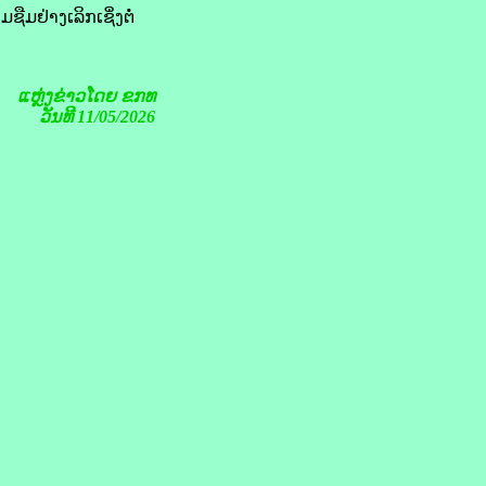
ມຢ່າງເລິກເຊິ່ງຕໍ່
ແຫຼ່ງຂ່າວໂດຍ ຂກທ
ວັນທີ 11/05/2026