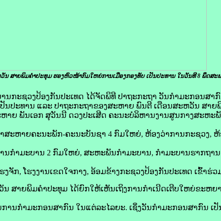
ັນ ສາຍພິມຄໍາປະທຸມ ຮອງຫົວໜ້າກົມໃຫຍ່ການເມືອງກອງທັບ ​ເປັນ​ປະທານ ໃນ​ວັນ​ທີ 8 ພຶດສະພ
າມະບານກະຊວງປ້ອງກັນປະເທດ ໄດ້ຈັດພິທີ ປາຖະກະຖາ ວັນກຳມະກອນສາກົ
ການເປັນປະທານ ແລະ ປາຖະກະຖາຂອງສະຫາຍ ພົນຕີ ເດືອນສະຫວັນ ສາຍພ
ສະຫາຍ ພັນເອກ ສຸວັນນີ ດວງປະເສີດ ຄະນະບໍລິຫານງານສູນກາງສະຫ
ດາສະຫາຍຄະນະພັກ-ຄະນະບັນຊາ 4 ກົມໃຫຍ່, ຫ້ອງວ່າການກະຊວງ, 
ການກຳມະບານ 2 ກົມໃຫຍ່, ສະຫະພັນກຳມະບານ, ກຳມະບານຮາກຖານ
 ໂຮງຈັກ, ໂຮງງານເຂດໃຈກາງ, ອ້ອມຂ້າງກະຊວງປ້ອງກັນປະເທດ ເຂົ້າຮ່ວ
ນ ສາຍພິມຄໍາປະທຸມ ໄດ້ຍົກໃຫ້ເຫັນເຖິງການກຳເນີດເຕີບໃຫຍ່ຂະຫຍາ
ນກຳມະກອນສາກົນ ໃນແຕ່ລະໄລຍະ. ເຊິ່ງວັນກຳມະກອນສາກົນ ເປັນ