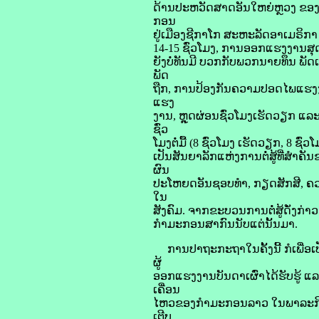
ດ້ານປະຫວັດສາດອັນໃຫຍ່ຫຼວງ ຂອງຊ
ກອນ
ຢູ່ເມືອງຊີກາໂກ ສະຫະລັດອາເມຣິກາ 
14-15 ຊົ່ວໂມງ, ການອອກແຮງງານສຸດທ
ຍັງບໍ່ທັນມີ ບວກກັບພວກນາຍທຶນ ພັ
ພັດ
ຖືກ, ການປ້ອງກັນຄວາມປອດໄພແຮງງານບ
ແຮງ
ງານ, ຫຼຸດຜ່ອນຊົ່ວໂມງເຮັດວຽກ ແລະ 
ຊົ່ວ
ໂມງຕໍ່ມື້ (8 ຊົ່ວໂມງ ເຮັດວຽກ, 8 
ເປັນສັນຍາລັກແຫ່ງການຕໍ່ສູ້ທີ່ສໍາ
ຜົນ
ປະໂຫຍດອັນຊອບທຳ, ກຽດສັກສີ, ຄ
ໃນ
ສັງຄົມ. ຈາກຂະບວນການຕໍ່ສູ້ດັ່ງກ່າ
ກຳມະກອນສາກົນນັບແຕ່ນັ້ນມາ.
ການປາຖະກະຖາໃນຄັ້ງນີ້ ກໍເພື່ອ
ຜູ້
ອອກແຮງງານບັນດາເຜົ່າໄດ້ຮັບຮູ້ 
ເຄື່ອນ
ໄຫວຂອງກຳມະກອນລາວ ໃນພາລະກິດປະ
ເຕີບ