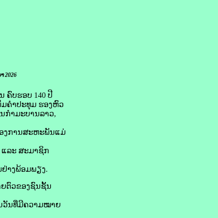
າ 2026
ນ ຄົບຮອບ 140 ປີ
ິມຄໍາປະທຸມ ຮອງຫົວ
ະພັນກຳມະບານລາວ,
ຫ້ອງການສະຫະພັນແມ່
 ແລະ ສະມາຊິກ
ມຢ່າງພ້ອມພຽງ.
ຍຕົວຂອງຊົນຊັ້ນ
ວັນທີ່ມີຄວາມໝາຍ