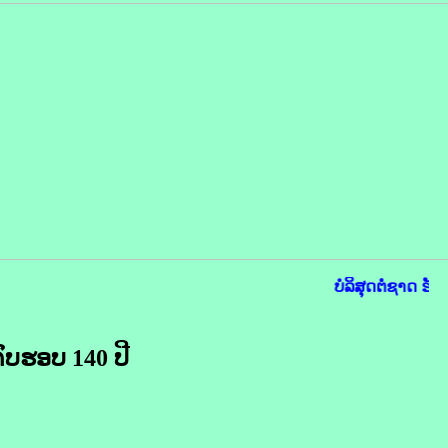
ບໍລິສຸດຕໍ່ຊາດ ຮັບ
ຄົບຮອບ
140 ປີ