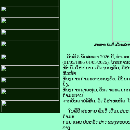
ສະຫາຍ ພົນຕີ ເດືອນສະຫວ
ວັນທີ 8 ພຶດສະພາ 2026 ນີ້, ກໍ
(01/05/1886-01/05/2026), ໂດຍ
ໜ້າກົມໃຫຍ່ການເມືອງກອງທັບ, ມີ
ຫົວໜ້າ
ຫ້ອງການກຳມະບານກອງທັບ, ມີບັນ
ຍິງ,
ຫ້ອງການຊາວໜຸ່ມ, ບັນດາພະແນກ
ກຳມະບານ
ຈາກບັນດາບໍລິສັດ, ລັດວິສາຫະກິດ,
ໃນພິທີ ສະຫາຍ ພົນຕີ ເດືອນສະຫວັ
ກຳມະ
ກອນ ແລະ ປະຫວັດສາດຂອງຂະບວນກາ
ທາງ