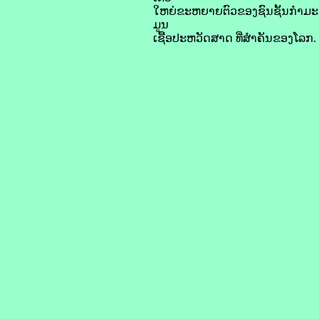
ໃຫຍ່ຂະຫຍາຍຕົວຂອງຊົນຊັ້ນກຳມະກອນທ
ມູນ
ເຊື້ອປະຫວັດສາດ ທີ່ສຳຄັນຂອງໂລກ. 