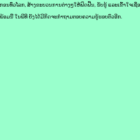
ົ່ວໂລກ, ສ້າງຂະບວນການຕ່າງໆໃຫ້ຟົດຟື້ນ, ຮັບຮູ້ ແລະເຂົ້າໃຈເຊື່ອມຊື
ພ້ອມນີ້ ໃນພີທີ ຍັງໄດ້ມີກິດຈະກໍາຖາມຕອບຄວາມຮູ້ຮອບຕົວອີກ.