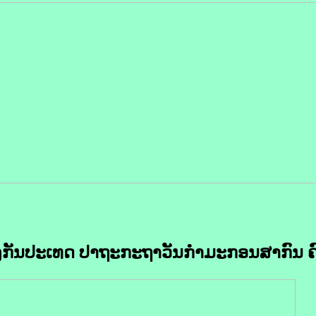
ງກັນປະເທດ ປາຖະກະຖາວັນກຳມະກອນສາກົນ 