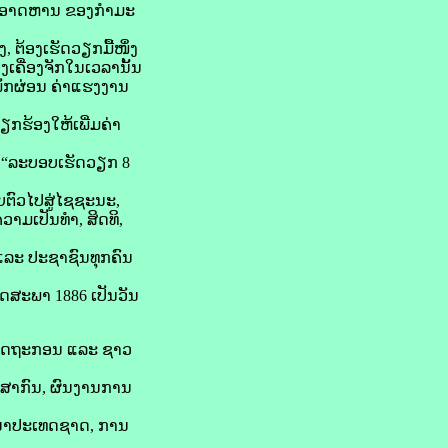
ິລະອາດຫານ ຂອງກໍາມະ
 ຕ້ອງເຮັດວຽກມື້ໜຶ່ງ
ງເຄື່ອງຈັກໃນເວລານັ້ນ
ພັກຜ່ອນ ຄ່າແຮງງານ
ຽກຮ້ອງໃຫ້ເພີ່ມຄ່າ
ອົາ “ລະບອບເຮັດວຽກ 8
ຍາຍຕົວໄປສູ່ໄຊຊະນະ,
ວາມເປັນທຳ, ສິດທິ,
ລະ ປະຊາຊົນທຸກຄົນ
ພຶດສະພາ 1886 ເປັນວັນ
-ລັດຖະກອນ ແລະ ຊາວ
ນສາກົນ, ຜົນງານການ
ະນາປະເທດຊາດ, ການ