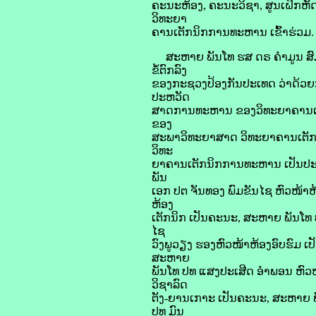
ຄະນະຫ້ອງ, ຄະນະວິຊາ, ສູນເຝິກຫັດ
ວິທະຍາ
ຄານເຕັກນິກການທະຫານ ເຂົ້າຮ່ວມ.
ສະຫາຍ ພັນໂທ ຮສ ດຣ ຄຳມູນ ສົມ
ຂໍ້ຕົກລົງ
ຂອງກະຊວງປ້ອງກັນປະເທດ ວ່າດ້
ປະຫວັດ
ສາດການທະຫານ ຂອງວິທະຍາຄານເຕັກນິ
ຂອງ
ສະພາວິທະຍາສາດ ວິທະຍາຄານເຕັກ
ວິທະ
ຍາຄານເຕັກນິກການທະຫານ ເປັນປະທ
ພັນ
ເອກ ປຕ ຈັນທອງ ພົມຂັນໄຊ ຫົວໜ້າຫ
ຫ້ອງ
ເຕັກນິກ ເປັນຄະນະ, ສະຫາຍ ພັນໂທ
ໄຊ
ວົງພູວຽງ ຮອງຫົວໜ້າຫ້ອງອົບຮົມ ເ
ສະຫາຍ
ພັນໂທ ປທ ແສງປະເສີດ ອໍາພອນ ຫົ
ວິຊາລົດ
ຕັງ-ຍານເກາະ ເປັນຄະນະ, ສະຫາຍ ພ
ປທ ມົນ