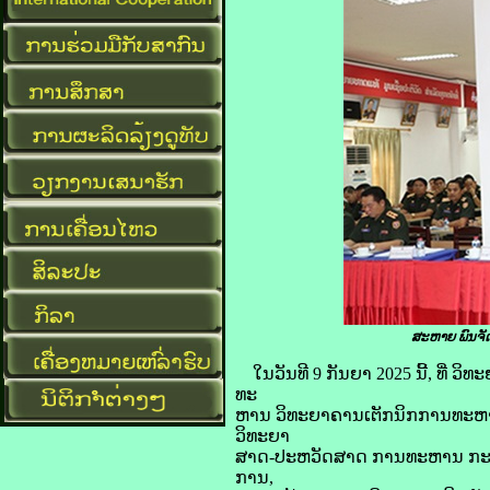
ສະຫາຍ ພົນຈັດ
ໃນວັນທີ 9 ກັນຍາ 2025 ນີ້, ທ
ທະ
ຫານ ວິທະຍາຄານເຕັກນິກການທະຫານ
ວິທະຍາ
ສາດ-ປະຫວັດສາດ ການທະຫານ ກະຊວງ
ການ,