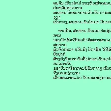
ພະຈັນ ເຮືອງຄໍາມີ ຮອງຫົວໜ້າຄະນ
ປະຫວັດສາດການ
ທະຫານ ວິທະຍາຄານເຕັກນິກການທະຫານ
ວຽງ
ເປັນຮອງ, ສະຫາຍ ພັນໂທ ປທ ມົນພະຈ
ຈາກນັ້ນ, ສະຫາຍ ພັນເອກ ປທ ສຸດໃ
ການ
ອະນຸມັດຫົວຂໍ້ຄົ້ນຄວ້າວິທະຍາສາ
ສະຫາຍ
ພົນຈັດຕະວາ ຂວັນມິ່ງ ບິດາສັກ ໄດ
ປັບປຸງກໍ່
ສ້າງກົງຈັກການຈັດຕັ້ງນໍາພາ-ບັນຊ
ກວດກາຮັບ
ຮອງບັນດາໂຄງການນິພົນຕ່າງໆ ເປັນການຊ
ຂົງເຂດວຽກງານ
ເວົ້າສະເພາະແມ່ນ ໃນຂະແໜງການເຕ