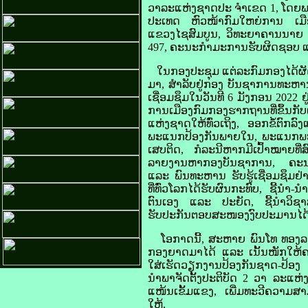
ວາລະແຫ່ງຊາດປະ ຈຳເຂດ 1, ໂດຍພາ
ປະເທດ ຫົວໜ້າກົມໃຫຍ່ການ ເມື
ແຂວງໄຊສົມບູນ, ວິທະຍາຄານນາຍ 
497, ຄະນະກຳມະການຮັບຜິດຊອບ ແລະ
ໃນກອງປະຊຸມ ແຕ່ລະກົມກອງໄດ້ຜັ
ມາ, ສຳລັບຢູ່ກອງ ບັນຊາການທະຫາ
ເຊື່ອມຊຶມໃນວັນທີ 6 ມັງກອນ 2022 
ການເມືອງກົມກອງຮາກຖານທີ່ຂຶ້ນກັບ
ແຫ່ງຊາດໃຫ້ທົ່ວເຖິງ, ອອກຂໍ້ຕົ
ພະແນກປ້ອງກັນພາຍໃນ, ພະແນກພະນ
ເສບຕິດ, ກໍລະນີຫາກມີເປົ້າໝາຍ
ລາຍງານຫາກອງບັນຊາການ, ຄະນະພັ
ແລະ ພົນທະຫານ ຮັບຮູ້ເຊື່ອມຊຶມຢ
ທີ່ທົ່ວໂລກໄດ້ຮັບຜົນກະທົບ, ຊີ້ນຳ
ຕົນເອງ ແລະ ປະຍັດ, ຊີ້ນຳວິຊາ
ຮັບປະກັນຕອບສະໜອງງົບປະມານໄດ້ທັນເວ
ໂອກາດນີ້, ສະຫາຍ ພົນໂທ ທອງລອຍ 
ກອງຍາດມາໄດ້ ແລະ ເນັ້ນໜັກໃຫ້ຄ
ໃສ່ເຮັດວຽກງານປ້ອງກັນຊາດ-ປ້ອງ
ນຳພາຈັດຕັ້ງປະຕິບັດ 2 ວາ ລະແຫ່ງຊ
ແໜ້ນເຂັ້ມແຂງ, ເພີ່ມທະວີຄວາມສາມ
ໃຫ້.