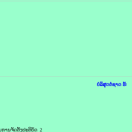
ບໍລິສຸດຕໍ່ຊາດ ຮັບໃ
ານຈັດຕັ້ງປະຕິບັດ 2