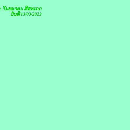
າ: ຈັນທະ​ຈອນ ສີສະ​ເກດ
ວັນທີ 13/03/2023