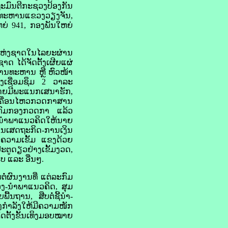
ະມົນຕີກະຊວງປ້ອງກັນ
ທະຫານແຂວງວຽງຈັນ,
່ 941, ກອງພັນໃຫຍ່
ະແຫ່ງຊາດໃນໄລຍະຜ່ານ
 ໄດ້ຈັດຕັ້ງເຜີຍແຜ່
າການທະຫານ ຫຼື ຫົວໜ້າ
ັ້ງເຊື່ອມຊຶມ 2 ວາລະ
ໂດຍມີພະແນກເສນາຮັກ,
ງເຄື່ອນໄຫວກວດກາສານ
່ກົມກອງກວດກາ ແລ້ວ
-ນຳພາແນວຄິດໃຫ້ນາຍ
້ານເສດຖະກິດ-ການເງິນ
້າງຄວາມເຂັ້ມ ແຂງດ້ວຍ
ຕູດຽວຢ່າງເຂັ້ມງວດ,
ບ ແລະ ອື່ນໆ.
່ຜົນງານທີ່ ແຕ່ລະກົມ
ອງ-ນຳພາແນວຄິດ, ສຸມ
ນຖານ, ສືບຕໍ່ຊີ້ນຳ-
້າງກຳລັງໃຫ້ມີຄວາມໜັກ
ດຕັ້ງຂັ້ນເທິງມອບໝາຍ