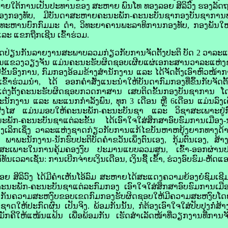
ຍໃຕ້ການເປັນປະທານຂອງ ສະຫາຍ ພົນໂທ ທອງລອຍ ສິລິວົງ ຮອງລັດຖ
ອງກອງທັບ, ມີບັນດາສະຫາຍຄະນະພັກ-ຄະນະບັນຊາກອງບັນຊາການ
ທະຫານບົກກົມມະ ດຳ, ວິທະຍາຄານພະລາທິການກອງທັບ, ກອງພັນໃຫຍ
 ແຂກຖືກເຊີນ ເຂົ້າຮ່ວມ.
ດປ່ຽນກັນລາຍງານສະພາບລວມກ່ຽວກັບການຈັດຕັ້ງປະຕິ ບັດ 2 ວາລ
ນແຂວງວຽງຈັນ ແມ່ນຄະນະຮັບຜິດຊອບເຜີຍແຜ່ເອກະສານວາລະແຫ່ງຊາດ
ຢູ່ຂັ້ນອົງການ, ກົມກອງອ້ອມຂ້າງສຳນັກງານ ແລະ ໄດ້ຈັດຕັ້ງເອົາຫົວໜ້
ເຂົ້າຮ່ວມນຳ, ໄດ້ ອອກຄຳສັ່ງແນະນຳໃຫ້ບັນດາກົມກອງທີ່ຂຶ້ນກັບຈັດຕ
ກລົງແຕ່ງຕັ້ງຄະນະຮັບຜິດຊອບກວດກາສານ ເສບຕິດຂັ້ນກອງບັນຊາການ 
ັກງານ ແລະ ພະແນກກຳລັງພົນ, ທຸກ 3 ເດືອນ ຫຼື 6ເດືອນ ແມ່ນລົ
ທີ່ສົງໄສ ແມ່ນມອບໃຫ້ຄະນະພັກ-ຄະນະບັນຊາ ແລະ ວິຊາສະເພາະຢູ
ກ-ຄະນະບັນຊາແຕ່ລະຂັ້ນ ໄດ້ເອົາໃຈໃສ່ສຶກສາອົບຮົມການເມືອງ
່າງເລິກເຊິ່ງ ວາລະແຫ່ງຊາດກ່ຽວກັບການແກ້ໄຂບັນຫາຫຍຸ້ງຍາກທາງດ
-ນຳ ພາພະນັກງານ-ນັກຮົບປະຕິບັດຄຳຂວັນເພິ່ງຕົນເອງ, ກຸ້ມຕົນເອງ, ສ
ສະເພາະໃນການຄຸ້ມຄອງງົບ ປະມານແບບລວມສູນ, ເຂົ້າ-ອອກຜ່ານປະ
ລາເຊັ່ນ: ການເບີກຈ່າຍເງິນເດືອນ, ເງິນຊື້ ເຂົ້າ, ຮ່ວງອົບຮົມ-ຫັດແອ
ສິລິວົງ ໄດ້ມີຄຳເຫັນໂອ້ລົມ ສະຫາຍໄດ້ສະແດງຄວາມຍ້ອງຍໍຊົມເຊີມຕໍ
ະນະພັກ-ຄະນະບັນຊາແຕ່ລະກົມກອງ ເອົາໃຈໃສ່ສຶກສາອົບຮົມການເມື
 ກັນຄວາມສະຫງົບຂອບເຂດກົມກອງຮັບຜິດຊອບໃຫ້ມີຄວາມສະຫງົບໂດຍພື້
າດໃຫ້ປະກົດຜົນ ເປັນຈິງ. ພ້ອມກັນນັ້ນ, ກໍຕ້ອງເອົາໃຈໃສ່ປັບປຸງກໍ່ສ
ັກຄີໃຫ້ແໜ້ນແຟ້ນ ເພື່ອພ້ອມກັນ ເຮັດສຳເລັດໜ້າທີ່ວຽກງານທີ່ການຈັ