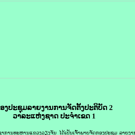
ອງ​ປະຊຸມ​ລາຍ​ງານ​ການຈັດຕັ້ງ​ປະຕິບັດ
2
ວາລະ​ແຫ່ງ​ຊາດ ປະຈຳ​ເຂດ
1
ນຊາການທະຫານແຂວງວຽງຈັນ ໄດ້ເປັນເຈົ້າພາບຈັດກອງປະຊຸມ ລາຍງານກ