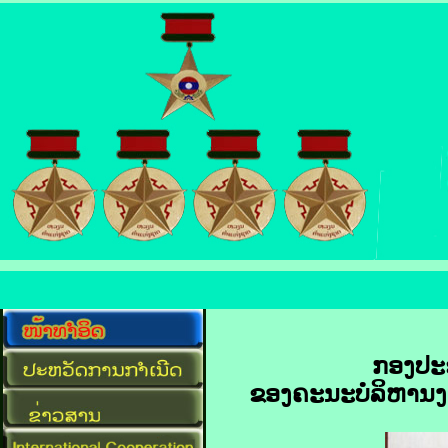
ກອງປະຊ
ຂອງຄະນະບໍລິຫານງ