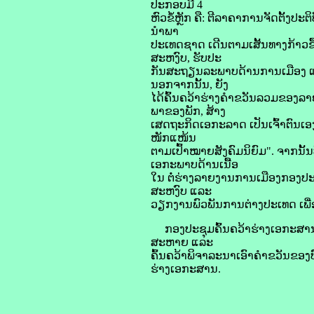
ປະກອບມີ 4
ຫົວຂໍ້ຫຼັກ ຄື: ຕີລາຄາການຈັດຕັ້ງ
ນໍາພາ
ປະເທດຊາດ ເດີນຕາມເສັ້ນທາງກ້າວຂ
ສະຫງົບ, ຮັບປະ
ກັນສະຖຽນລະພາບດ້ານການເມືອງ ແ
ນອກຈາກນັ້ນ, ຍັງ
ໄດ້ຄົ້ນຄວ້າຮ່າງຄໍາຂວັນລວມຂອງ
ພາຂອງພັກ, ສ້າງ
ເສດຖະກິດເອກະລາດ ເປັນເຈົ້າຕົນເ
ໜັກແໜ້ນ
ຕາມເປົ້າໝາຍສັງຄົມນິຍົມ". ຈາກນັ້
ເອກະພາບດ້ານເນື້ອ
ໃນ ຕໍ່ຮ່າງລາຍງານການເມືອງກອງປະ
ສະຫງົບ ແລະ
ວຽກງານພົວພັນການຕ່າງປະເທດ ເພື່ອເ
ກອງປະຊຸມຄົ້ນຄວ້າຮ່າງເອກະສານລ
ສະຫາຍ ແລະ
ຄົ້ນຄວ້າພິຈາລະນາເອົາຄຳຂວັນຂອງບ
ຮ່າງເອກະສານ.