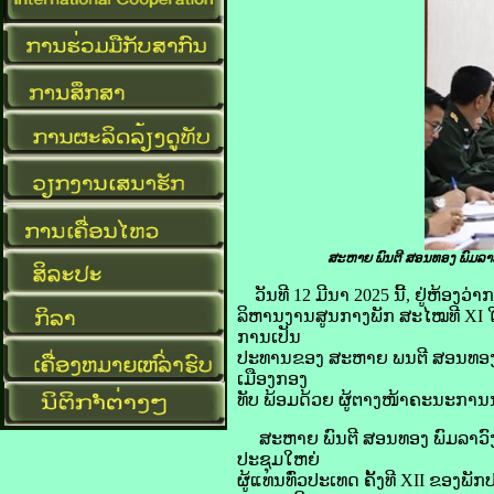
ສະຫາຍ ພົນຕີ ສອນທອງ ພົມລ
ວັນທີ 12 ມີນາ 2025 ນີ້, ຢູ່ຫ້
ລິຫານງານສູນກາງພັກ ສະໄໝທີ XI 
ການເປັນ
ປະທານຂອງ ສະຫາຍ ພນຕີ ສອນທອງ 
ເມືອງກອງ
ທັບ ພ້ອມດ້ວຍ ຜູ້ຕາງໜ້າຄະນະການ
ສະຫາຍ ພົນຕີ ສອນທອງ ພົມລາວົງ 
ປະຊຸມໃຫຍ່
ຜູ້ແທນທົ່ວປະເທດ ຄັ້ງທີ XII ຂອງ