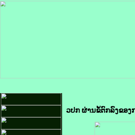
ວປກ ຜ່ານຂໍ້ຕົກລົງຂອ