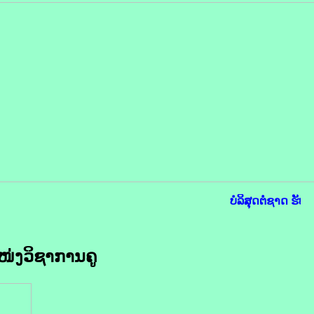
ບໍລິສຸດຕໍ່ຊາດ ຮັບໃ
ໜ່ງວິຊາການຄູ