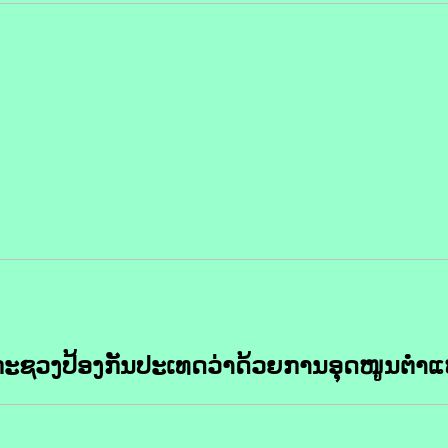
ງກະຊວງປ້ອງກັນປະເທດວ່າດ້ວຍການອຸດໜູນຕຳແ