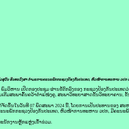
ວສຸວັນ ອິນທະວົງສາ ກຳມະການຄະນະພັກກະຊວງປ້ອງກັນປະເທດ, ຫົວໜ້າການທະຫານ ວປກ ​ເ
ົມວິຫານ ເປີດກອງປະຊຸມ ຜ່ານຂໍ້ຕົກລົງຂອງ ກະຊວງປ້ອງກັນປະເທດ
ງເພີ່ມເຕີມສະພາຄົ້ນຄວ້າຕຳແໜ່ງຄູ, ສະພາວິທະຍາສາດຂັ້ນວິທະຍາຄານ, ຂ
ິທີໄດ້ຈັດຂຶ້ນໃນວັນທີ 07 ພຶດສະພາ 2024 ນີ້, ໂດຍການເປັນປະທານຂອງ 
ນຄະນະພັກກະຊວງປ້ອງກັນປະເທດ, ຫົວໜ້າການທະຫານ ວປກ, ມີຄະນະພ
ນັກງານຫຼັກແຫຼ່ງເຂົ້າຮ່ວມ.