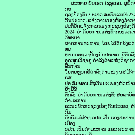
ສະຫາຍ ພັນເອກ ໄຊອຸດອນ ສຸພິດາ ຮ
ກະ
ຊວງປ້ອງກັນປະເທດ ສະບັບເລກທີ 23
ກັນປະເທດ, ແຈ້ງການຂອງຫ້ອງວ່າການ 
ປະຕິບັດແຈ້ງການຂອງ ກະຊວງປ້ອງກັນ
2024, ວ່າດ້ວຍການແຕ່ງຕັ້ງກອງເ
ວິທະຍາ
ສາດການທະຫານ, ໂດຍໄດ້ຕົກລົງແຕ່
ທະ
ຫານກະຊວງປ້ອງກັນປະເທດ. ຂໍ້ຕົກລົ
ອຸດໜູນວິຊາຄູ ດຳລົງຕຳແໜ່ງວິຊາກາ
ພື້ນຖານ,
ໃນຕະຫຼອດທີ່ດຳລົງຕ່ຳແໜ່ງ ຮສ ມີຈ
ຮສ
ປອ ສົມພອນ ສີສຸວັນນະ ຮອງຫົວໜ້າ
ຍັງມີຂໍ້
ຕົກລົງ ວ່າດ້ວຍການແຕ່ງຕັ້ງສະພາວິ
ກຳມະການ
ຄະນະພັກກະຊວງປ້ອງກັນປະເທດ, ຫົ
ກົມ
ອົບຮົມ-ກໍ່ສ້າງ ວປກ ເປັນຮອງປະທ
ເມືອງ
ວປກ, ເປັນກຳມະການ ແລະ ສະຫາຍ ອື່
ວິຊາການຄູ. ຂໍ້