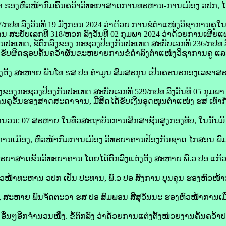
ອງຫົວໜ້າກົມຄົ້ນຄວ້າວິທະຍາສາດການທະຫານ-ການເມືອງ ວປກ, ໄດ້ຂຶ
7/ກປທ ລົງວັນທີ 19 ມັງກອນ 2024 ວ່າດ້ວຍ ການຂໍຕຳແໜ່ງວິຊາການຄ
ສະບັບເລກທີ 318/ຫວກ ລົງວັນທີ 02 ກຸມພາ 2024 ວ່າດ້ວຍການເຜີຍແຜ່ຂໍ
ປະເທດ, ຂໍ້ຕົກລົງຂອງ ກະຊວງປ້ອງກັນປະເທດ ສະບັບເລກທີ 236/ກປທ ລົ
ລຂາຮັບຜິດຊອບຄົ້ນຄວ້າຜັນຂະຫຍາຍການຂໍດຳລົງຕຳແໜ່ງວິຊາການຄູ ແ
ງຕັ້ງ ສະຫາຍ ພັນໂທ ຮສ ປອ ຄຳມູນ ສົມສະກຸນ ເປັນຄະນະກອງເລຂ
ງຂອງກະຊວງປ້ອງກັນປະເທດ ສະບັບເລກທີ 529/ກປທ ລົງວັນທີ 05 ກຸມພາ
ນຄູຂັ້ນຮອງສາດສະດາຈານ, ມີສິດໄດ້ຮັບເງີນອຸດໜູນຕຳແໜ່ງ ຮສ ເທົ່າກ
ຳນວນ: 07 ສະຫາຍ ໃນທົ່ວສະຖາບັນການສຶກສາຊັ້ນສູງກອງທັບ, ໃນນັ້ນ
ການເມືອງ, ຫົວໜ້າກົມການເມືອງ ວິທະຍາຄານປ້ອງກັນຊາດ ໄກສອນ ພົ
ທະຍາສາດຂັ້ນວິທະຍາຄານ ໂດຍໄດ້ຕົກລົງແຕ່ງຕັ້ງ ສະຫາຍ ພົ.ວ ປອ ແກ້ວ
ວໜ້າທະຫານ ວປກ ເປັນ ປະທານ, ພົ.ວ ປອ ສົງການ ບຸນຄຸນ ຮອງຫົວໜ
ານ, ສະຫາຍ ພົນຈັດຕະວາ ຮສ ປອ ສົມພອນ ສີສຸວັນນະ ຮອງຫົວໜ້າການເມ
ນໆອີກຈຳນວນໜຶ່ງ. ຂໍ້ຕົກລົງ ວ່າດ້ວຍການແຕ່ງຕັ້ງໜ່ວຍງານຄົ້ນຄວ້