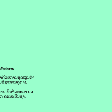
ປັນ​ປະທານ
ວ່າດ້ວຍການອຸດໜູນຕຳ
ັ້ນວິຊາການຄູການ
ສະຫາຍ ພົນຈັດຕະວາ ປອ
ັກ-ຄະນະບັນຊາ,