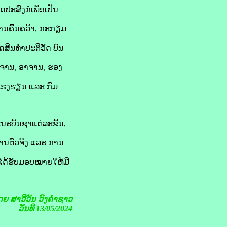
ະສົງກໍ່ເພື່ອເປັນ
ການຄົ້ນຄວ້າ, ກະກຽມ
ສິນທຳປະຕິວັດ ບົນ
າຈານ, ອາຈານ, ຮອງ
ໂຮງຮຽນ ແລະ ກົມ
ະນະບັນຊາແຕ່ລະຂັ້ນ,
ງານຕົວຈິງ ແລະ ການ
ີ່ໄດ້ຮັບມອບໝາຍໃຫ້ມີ
ໂດຍ
ສາວີວັນ ວົງຄຳຊາວ
ວັນທີ 13/05/2024