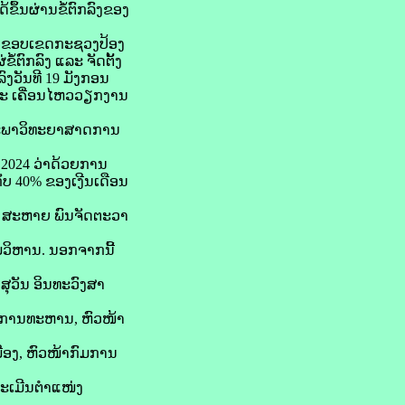
້ນຜ່ານຂໍ້ຕົກລົງຂອງ
ູໃນຂອບເຂດກະຊວງປ້ອງ
້ຕົກລົງ ແລະ ຈັດຕັ້ງ
ງວັນທີ 19 ມັງກອນ
ລະ ເຄື່ອນໄຫວວຽກງານ
າສະພາວິທະຍາສາດການ
 2024 ວ່າດ້ວຍການ
ັບ 40% ຂອງເງີນເດືອນ
ມີ ສະຫາຍ ພົນຈັດຕະວາ
ມວິຫານ. ນອກຈາກນີ້
ສຸວັນ ອິນທະວົງສາ
້າການທະຫານ, ຫົວໜ້າ
ືອງ, ຫົວໜ້າກົມການ
າປະເມີນຕຳແໜ່ງ