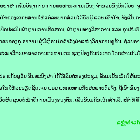
ທະຍາສາດຂັ້ນວິຊາການ ການທະຫານ-ການເມືອງ ຈຳນວນນຶ່ງອີກດ້ວຍ. ຈຸດປ
ດໃຈຂອງເອກະສານໃຫ້ແຕ່ລະພາກສ່ວນໄດ້ຮັບຮູ້ ແລະ ເຂົ້າໃຈ, ທັງເປັນ
ື່ອປະເມີນຜົນງານການສິດສອນ, ຜົນງານທາງວິສາການ ແລະ ຄຸນສົມບັດ
ບຂອງຄູ-ອາຈານ ຜູ້ມີເງື່ອນໄຂດຳລົງຕຳແໜ່ງວິຊາການຄູຂັ້ນ: ຊ່ວຍອ
ີສະພາວິທະຍາສາດການທະຫານກະ ຊວງປ້ອງກັນປະເທດ ໂດຍຜ່ານກົມ
ແກ້ວສຸວັນ ອິນທະວົງສາ ໄດ້ໂອ້ລົມຕໍ່ກອງປະຊຸມ, ພ້ອມເນັ້ນໜັກໃຫ້ຄ
ນື້ອໃນໃຫ້ລະອຽດຊັດເຈນ ແລະ ແທດເໝາະກັບສະພາບຕົວຈິງ, ຖືເອົາຜົນ
ັບຜິດຊອບຕໍ່ໜ້າທີ່ການເມືອງຂອງຕົນ, ເພື່ອພ້ອມກັນເຮັດສຳເລັດໜ້າທີ ທ
ແຫຼ່ງຂ່າວ