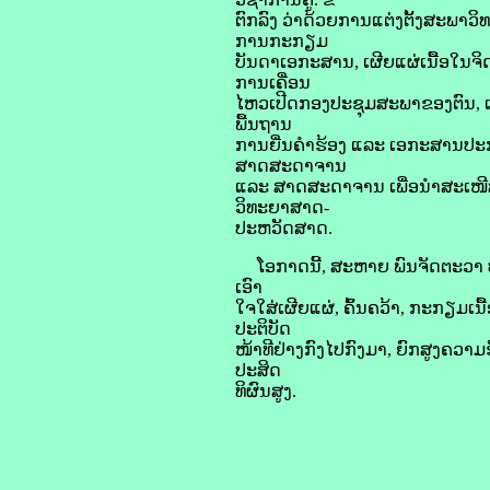
ຕົກລົງ ວ່າດ້ວຍການແຕ່ງຕັ້ງສະພາວິ
ການກະກຽມ
ບັນດາເອກະສານ, ເຜີຍແຜ່ເນື້ອໃນຈິ
ການເຄື່ອນ
ໄຫວເປີດກອງປະຊຸມສະພາຂອງຕົນ, ເພ
ພື້ນຖານ
ການຍື່ນຄຳຮ້ອງ ແລະ ເອກະສານປະກອ
ສາດສະດາຈານ
ແລະ ສາດສະດາຈານ ເພື່ອນຳສະເໜ
ວິທະຍາສາດ-
ປະຫວັດສາດ.
ໂອກາດນີ້, ສະຫາຍ ພົນຈັດຕະວາ ປອ 
ເອົາ
ໃຈໃສ່ເຜີຍແຜ່, ຄົ້ນຄວ້າ, ກະກຽມເ
ປະຕິບັດ
ໜ້າທີຢ່າງກົງໄປກົງມາ, ຍົກສູງຄວາມຮ
ປະສິດ
ທິຜົນສູງ.