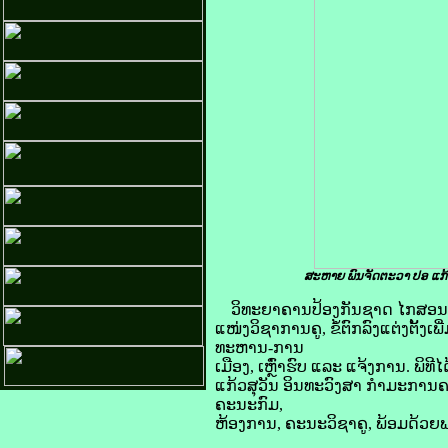
ສະຫາຍ ພົນຈັດຕະວາ ປອ ແກ້
ວິທະຍາຄານປ້ອງກັນຊາດ ໄກສອນ ພ
ແໜ່ງວິຊາການຄູ, ຂໍ້ຕົກລົງແຕ່ງຕັ້
ທະຫານ-ການ
ເມືອງ, ເຫຼົ່າຮົບ ແລະ ແຈ້ງການ. ພ
ແກ້ວສຸວັນ ອິນທະວົງສາ ກຳມະກາ
ຄະນະກົມ,
ຫ້ອງການ, ຄະນະວິຊາຄູ, ພ້ອມດ້ວຍພະ