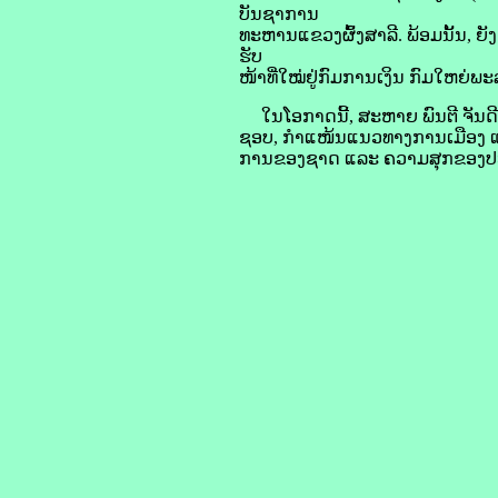
ບັນຊາການ
ທະຫານແຂວງຜົ້ງສາລີ. ພ້ອມນັ້ນ, ຍັ
ຮັບ
ໜ້າທີ່ໃໝ່ຢູ່ກົມການເງິນ ກົມໃຫຍ່ພ
ໃນໂອກາດນີ້, ສະຫາຍ ພົນຕີ ຈັນດີ ສຸລ
ຊອບ, ກຳແໜ້ນແນວທາງການເມືອງ ແລ
ການຂອງຊາດ ແລະ ຄວາມສຸກຂອງປະຊາຊ