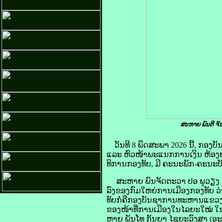
ສະຫາຍ ພົນຕີ ຈັນ
ວັນທີ 8 ພຶດສະພາ 2026 ນີ້, ກອງ
ແລະ ຫົວໜ້າພະແນກການເງິນ ຫ້ອງພ
ທິການກອງທັບ, ມີ ຄະນະພັກ-ຄະນະບັນ
ສະຫາຍ ພົນຈັດຕະວາ ປອ ພູວຽງ ດາວ
ລົງຂອງກົມໃຫຍ່ການເມືອງກອງທັບ ວ
ທັບກໍ່ຄືກອງບັນຊາການທະຫານແຂວ
ຂອງໜ້າທີ່ການເມືອງໃນໄລຍະໃໝ່ ໃນນ
ຫາຍ ພັນໂທ ກັນຍາ ໄຊຍະວົງສາ (ອ