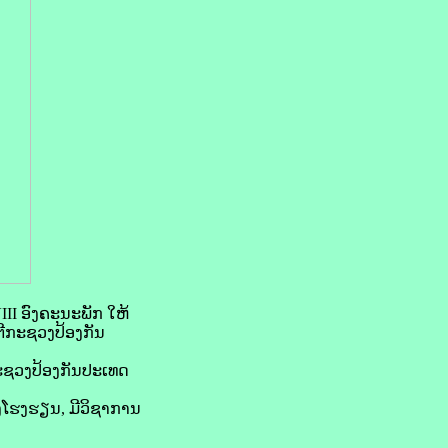
VIII ອົງຄະນະພັກ ໃຫ້
ີກະຊວງປ້ອງກັນ
ະຊວງປ້ອງກັນປະເທດ
ງໂຮງຮຽນ, ມີວິຊາການ