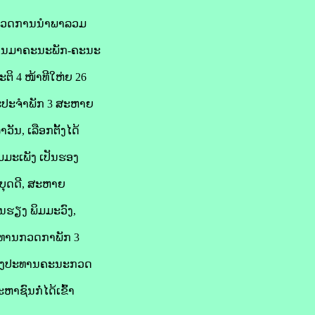
ຳຫຼວດການນຳພາລວມ
ີ ຜ່ານມາຄະນະພັກ-ຄະນະ
ິ 4 ໜ້າທີໃຫ່ຍ 26
ນະປະຈຳພັກ 3 ສະຫາຍ
ັນ, ເລືອກຕັ້ງໄດ້
ມມະເພັງ ເປັນຮອງ
ງບຸດດີ, ສະຫາຍ
ນຮຽງ ພິມມະວົງ,
ະທານກວດກາພັກ 3
ນຮອງປະທານຄະນະກວດ
ຊົນກໍ່ໄດ້ເຂົ້າ