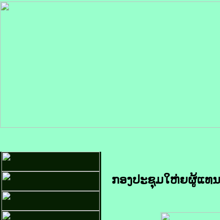
ກອງປະຊຸມໃຫ່ຍຜູ້ແທນສ