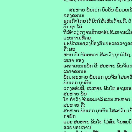
ສະຫາຍ ພັນເອກ ບົວວັນ ພົມມະເ
ຂອງຄະນະ
ຊຸດເກົ່າໂດຍໄດ້ຍົກໃຫ້ເຫັນດ້ານດີ,
ບັນຊາ ໄດ້
ຖືເອົາວຽກງານສືກສາອົບຮົມການເມື
ແຜນງານທີ່ຄະ
ນະພັກກະຊວງປ້ອງກັນປະເທດວາງອອກ
ຄື: ສະ
ຫາຍ ພົນຈັດຕະວາ ສີລາວົງ ບຸນມີໄຊ,
ເລຂາ-ຮອງ
ເລຂາຄະນະພັກ ຄື: ສະຫາຍ ພົນຈັດຕະ
ເລຂາຄະນະ
ພັກ, ສະຫາຍ ພັນເອກ ບຸນຈັນ ໂສລາວ
ພັນເອກ ບຸນທັນ
ແຕງອອ່ນສີ, ສະຫາຍ ພັນໂທ ອານຸສອ
ສະຫາຍ ພັນ
ໂທ ຄຳວົງ ຈັນທະມາລີ ແລະ ສະຫາຍ
ສະຫາຍ ຄື:
ສະຫາຍ ພັນເອກ ບຸນຈັນ ໂສລາວັນ
ກາພັກ
ແລະ ສະຫາຍ ພັນໂທ ໄມ່ສົນ ຈັນທະວົ
ອວຍພອນການ