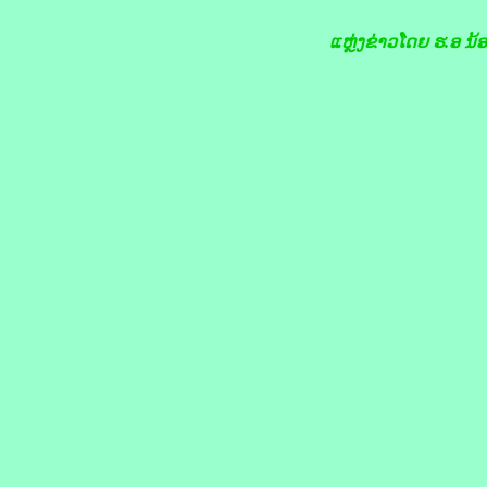
ແຫຼ່ງຂ່າວໂດຍ ຮ.ອ ນ້