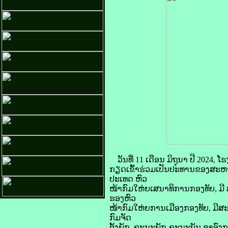
ວັນທີ່ 11 ເດືອນ ມິຖຸນາ ປີ 2024
ກຽດເຂົ້າຮ່ວມເປັນປະທານຂອງສະຫ
ປະເທດ ຫົວ
ໜ້າກົມໃຫ່ຍເສນາທິການກອງທັບ, 
ຮອງຫົວ
ໜ້າກົມໃຫ່ຍການເມືອງກອງທັບ, ມີສ
ກົມຈັດ
ຕັ້ງພັກ, ຄະນະພັກ-ຄະນະບັນ ຊາອົງກ