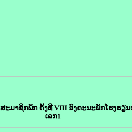
ະມາຊິກພັກ ຄັ້ງທີ VIII ອົງຄະນະພັກໂຮງຮຽນກ
ເລກ1