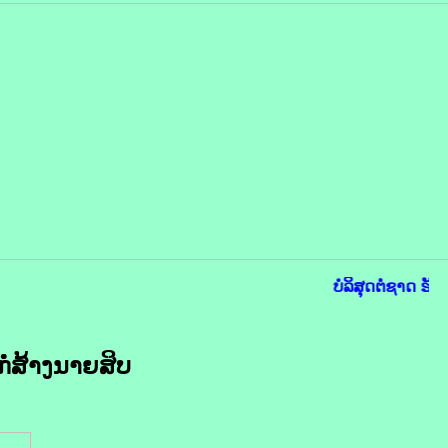
ບໍລິສຸດຕໍ່ຊາດ ຮັບ
ໍ່ສ້າງນາຍສິບ