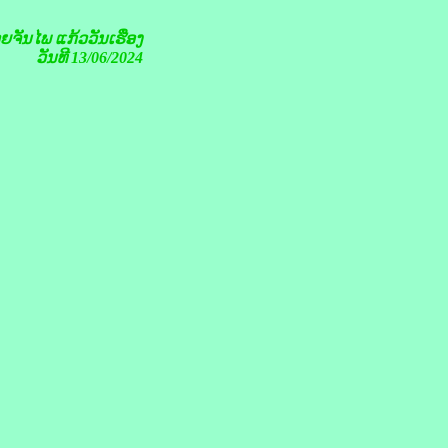
ອຍຈັນໄພ ແກ້ວວັນເຮືອງ
ວັນທີ 13/06/2024