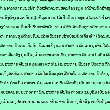
ພັງ ຮອງເລຂາຄະນະພັກ ຫົວໜ້າການທະຫານໂຮງຮຽນ ໄດ້ຜ່ານບົດສ
 ດ້ານຄົງຄ້າງ ແລະ ບົດຮຽນທີ່ຖອດຖອນໄດ້ເປັນຕົ້ນ: ຕະຫຼອດໄລຍະ 5 ປ
ອງນຳພາແນວຄິດເປັນບັນຫາສຳຄັນ ຍາດໄດ້ຜົນສຳເລັດຫຼາຍດ້ານຕາມມະຕ
. ກອງປະຊຸມຄັ້ງປະຖົມມະລຶກເປັນເອກະສັນປ່ອນບັດເລືອກຕັ້ງໄດ້ຄະ
 ສະຫາຍ ພັນເອກ ບົວວັນ ພົມມະເພັງ ແລະ ສະຫາຍ ພັນເອກ ບຸນຈັນ ໂສລາວ
ວາ ສີລາວົງ ບຸນມີໄຊ ເປັນເລຂາຄະນະພັກ, ສະຫາຍ ພັນເອກ ບົວວັນ ພົ
ັນ, ສະຫາຍ ພັນເອກ ລຸນທອງ ແກ້ວໂພໄຊ, ສະຫາຍ ພັນເອກ ບົວແກ້ວ ກິ່
ນ ຫົງສະຫັວນ, ສະຫາຍ ພັນໂທ ສີທອງຄຳ ສີສະຫັວດ, ສະຫາຍ ພັນໂທ ບຸ
 ພັນໂທ ຄຳແກ້ວ ສະໝາມໄຊ ແລະ ປ່ອນບັດເລືອກຕັ້ງໄດ້ປະທານ, ຮອງປ
 ເປັນປະທານຄະນະກວດກາພັກ, ສະຫາຍ ພັນໂທ ຖາວອນ ຂຸນບູລົມ ເປັ
ງ ເປັນຮອງປະທານຄະນະກວດກາພັກ, ຈາກນັ້ນຕາງໜ້າອົງການຈັດຕັ້ງມະຫາ