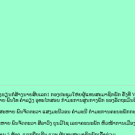
, ໂຮງຮຽນກໍ່ສ້າງນາຍສິບເລກ1 ກອງປະຊຸມໃຫ່ຍຜູ້ແທນສະມາຊິກພັກ ຄັ້ງທີ 
າຍ ພົນໂທ ຄຳລຽງ ອຸທະໄກສອນ ກຳມະການສູນກາງພັກ ຮອງລັດຖະມົນຕ
ມີ ສະຫາຍ ພົນຈັດຕະວາ ແສງມະນີວອນ ຄຳມະນີ ກຳມະການຄະນະພັກກ
ະຫາຍ ພົນຈັດຕະວາ ສີລາວົງ ບຸນມີໄຊ ເລຂາຄະນະພັກ ຫົວໜ້າການເມືອ
ານ 5 ຫ້ອງ, ແຂກຖືກເຊີນ ແລະ ຜູ້ແທນສະມາຊິກພັກເຂົ້າຮ່ວມ.