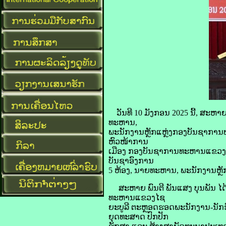
ວັນທີ 10 ມັງກອນ 2025 ນີ້, ສະຫ
ທະຫານ,
ພະນັກງານຫຼັກແຫຼ່ງກອງບັນຊາກາ
ຫົວໜ້າການ
ເມືອງ ກອງບັນຊາການທະຫານແຂວງໄຊ
ບັນຊາອົງການ
5 ຫ້ອງ, ນາຍທະຫານ, ພະນັກງານຫຼັກແ
ສະຫາຍ ພົນຕີ ພັນແສງ ບຸນພັນ ໄດ
ທະຫານແຂວງໄຊ
ຍະບູລີ ຕະຫຼອດຮອດພະນັກງານ-ນັກຮົ
ຍຸດທະສາດ ປົກປັກ