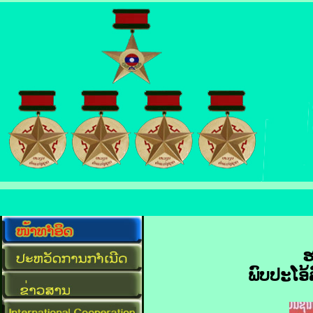
ຮ
ພົບປະໂອ