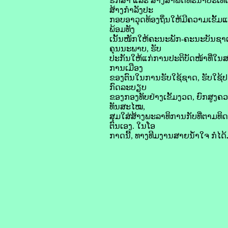
ຮັກສາ ແລະ ສ້າງສາພັດທະນາປະເທດຊ
ສ້າງກໍາລັງປະ
ກອບອາວຸດທ້ອງຖິ່ນໃຫ້ມີຄວາມເຂັ້ມແ
ພ້ອມທັງ
ເນັ້ນໜັກໃຫ້ຄະນະພັກ-ຄະນະບັນຊາແຕ
ຄຸນນະພາບ, ຮັບ
ປະກັນໃຫ້ແກ່ການປະຕິບັດໜ້າທີ່ໃນ
ການເມືອງ
ຂອງຕົນໃນການຮັບໃຊ້ຊາດ, ຮັບໃຊ້ປະ
ກົດລະບຽບ
ຂອງກອງທັບຢ່າງເຂັ້ມງວດ, ຍົກສູງ
ທັນສະໄໝ,
ສຸມໃສ່ສ້າງພະລາທິການກັບທີ່ຕາມທິດນ
ຕົນເອງ. ໃນໂອ
ກາດນີ້, ທາງທີມງານສາຍນ້ຳໃຈ ກໍໄດ້