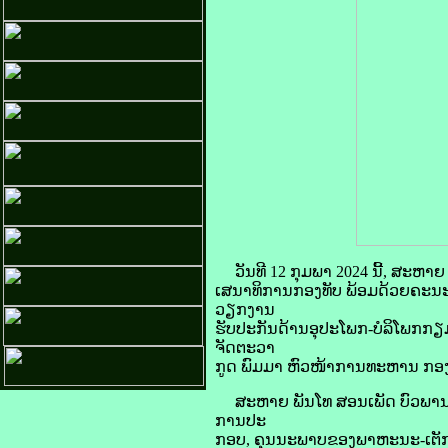
ວັນທີ 12 ກຸມພາ 2024 ນີ້, ສະຫ
ເສນາທິການກອງທັບ ພ້ອມດ້ວຍຄະນ
ວຽກງານ
ຮັບປະກັນດ້ານອຸປະໂພກ-ບໍລິໂພກກ
ຈັດຕະວາ
ກູດ ພົມມາ ຫົວໜ້າການທະຫານ ກອງ
ສະຫາຍ ພັນໂທ ສອນເພັດ ບົວພານະ
ການປະ
ກອບ, ຄຸນນະພາບຂອງພາຫະນະ-ເຕັກນ