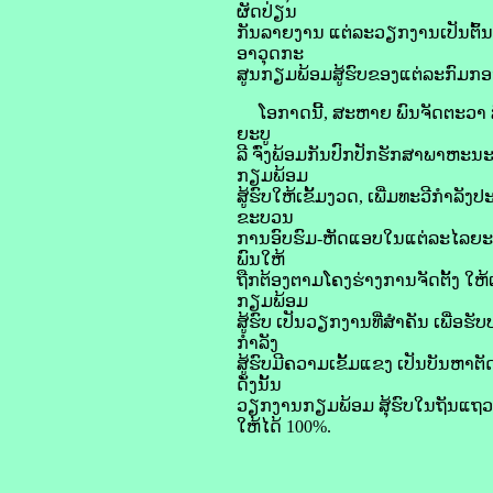
ຜັດປ່ຽນ
ກັນລາຍງານ ແຕ່ລະວຽກງານເປັນຕົ້
ອາວຸດກະ
ສູນກຽມພ້ອມສູ້ຮົບຂອງແຕ່ລະກົມກອ
ໂອກາດນີ້, ສະຫາຍ ພົນຈັດຕະວາ 
ຍະບູ
ລີ ຈົ່ງພ້ອມກັນປົກປັກຮັກສາພາຫະນ
ກຽມພ້ອມ
ສູ້ຮົບໃຫ້ເຂັ້ມງວດ, ເພີ່ມທະວີກຳລັ
ຂະບວນ
ການອົບຮົມ-ຫັດແອບໃນແຕ່ລະໄລຍະໃ
ພົນໃຫ້
ຖືກຕ້ອງຕາມໂຄງຮ່າງການຈັດຕັ້ງ 
ກຽມພ້ອມ
ສູ້ຮົບ ເປັນວຽກງານທີ່ສຳຄັນ ເພື່
ກຳລັງ
ສູ້ຮົບມີຄວາມເຂັ້ມແຂງ ເປັນບັນຫາ
ດັ່ງນັ້ນ
ວຽກງານກຽມພ້ອມ ສຸ້ຮົບໃນຖັນແຖວກ
ໃຫ້ໄດ້ 100%.