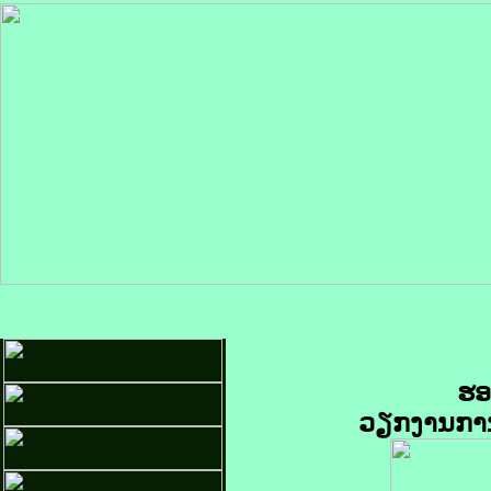
ຮອ
ວຽກງານການ