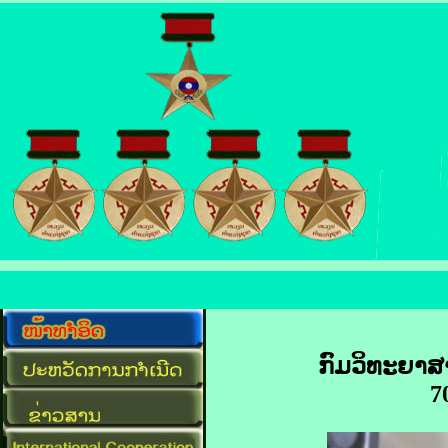
ກົມວິທະຍາ
7