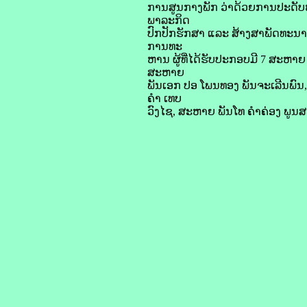
ການສູນກາງພັກ ວ່າດ້ວຍການປະດັບຫຼ
ພາລະກິດ
ປົກປັກຮັກສາ ແລະ ສ້າງສາພັດທະນາ
ການທະ
ຫານ ຜູ້ທີ່ໄດ້ຮັບປະກອບມີ 7 ສະຫາຍ
ສະຫາຍ
ພັນເອກ ປອ ໂພນທອງ ພັນຈະເລີນພົນ
ຄໍາ ເທບ
ວົງໄຊ, ສະຫາຍ ພັນໂທ ຄຳຄ່ອງ ພູນສ