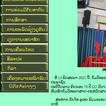
ພິ
ທີ 13 ພຶດສະພາ 2025 ນີ້, ກົມວ
ປະຊາຊົນ
ປະຕິວັດລາວ ຄົບຮອບ 70 ປີ (22 ມີ
ຫົວໜ້າກົມວິທະຍາສາດ-ປະຫວັດສາດ
ສະຫາຍ ພັນໂທ ອຸເທບ ພົມມະເທດ 
ຂາທິ