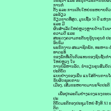
ນະຊີ້ນຳ ແລະ ອະນຸກຳມະການຮັບຜິດ
ການກໍ່
ຕັ້ງ ແລະ ການເຕີບໃຫຍ່ຂະຫຍາຍຕົວຂ
ລະອ້ຽວ
ຂ້ຽວຂາດທີ່ສຸດ, ມູນເຊື້ອ 50 ປີ 
ແລະ ມີ
ຜົນສໍາເລັດໃຫຍ່ຫຼວງຫຼາຍດ້ານໃນ
ຄວາມດີ ແລະ
ສະແດງຄວາມກະຕັນຍູຮູ້ບຸນຄຸນຕໍ່ ປະ
ອົບຮົມ
ພະນັກງານ-ສະມາຊິກພັກ, ທະຫານ-ຕຳຫ
ທາດແທ້
ຂອງພັກທີ່ເປັນຕົວແທນຂອງຊົນຊັ້ນກຳມ
ໃຫຍ່ຫຼວງ ໃນ
ການບໍລິຫານລັດ, ຮໍ່າຮຽນຄຸນສົມບັດ
ປະຕິບັດ
ແບບຢ່າງຂອງເພີ່ນ ແນໃສ່ຕ້ານການໂຄ
ຮັບຜິດຊອບການ
ເມືອງ, ເສີມຂະຫຍາຍມານະຈິດປະຕິ ວັ
ເພື່ອປຸກລະດົມຢ່າງແຂງແຮງຂະບວນການ
ປະ
ຕິບັດມະຕິກອງປະຊຸມໃຫຍ່ ຄັ້ງທີ X
ຕິດ