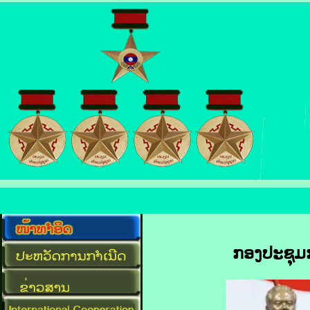
ກອງປະຊຸມກ