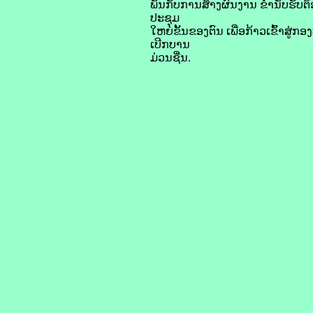
ພັນກັບການສ້າງຜົນງານ ຂໍ່ານັບຮັບຕ
ປະຊຸມ
ໃຫຍ່ຂັ້ນຂອງຕົນ ເພື່ອກ້າວເຂົ້າສູ່
ເບີກບານ
ມ່ວນຊື່ນ.