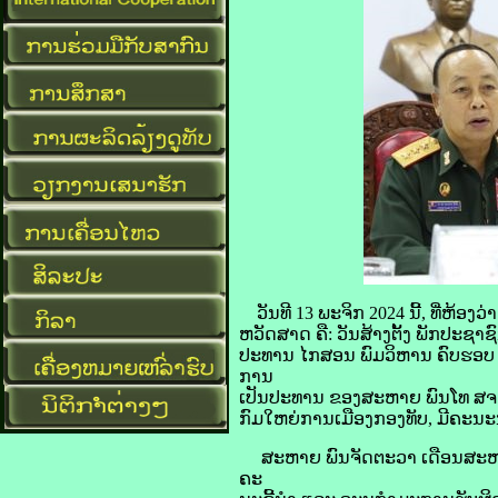
ວັນທີ 13 ພະຈິກ 2024 ນີ້, ທີ່ຫ
ຫວັດສາດ ຄື: ວັນສ້າງຕັ້ງ ພັກປະຊາ
ປະທານ ໄກສອນ ພົມວິຫານ ຄົບຮອບ 10
ການ
ເປັນປະທານ ຂອງສະຫາຍ ພົນໂທ ສຈ 
ກົມໃຫຍ່ການເມືອງກອງທັບ, ມີຄະນະນ
ສະຫາຍ ພົນຈັດຕະວາ ເດືອນສະຫວັນ 
ຄະ