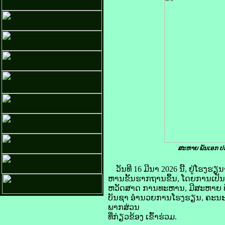
ສະຫາຍ ພັນເອກ ປອ
ວັນທີ 16 ມີນາ 2026 ນີ້, ຢູ່ໂຮ
ຫານຂັ້ນຮາກຖານຂຶ້ນ, ໂດຍການເປັ
ຫວັດສາດ ການທະຫານ, ມີສະຫາຍ ພັ
ບັນຊາ ອຳນວຍການໂຮງຮຽນ, ຄະນ
ພາກສ່ວນ
ທີ່ກ່ຽວຂ້ອງ ເຂົ້າຮ່ວມ.