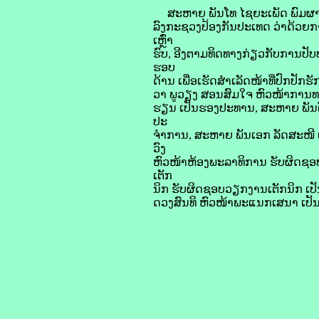
ສະຫາຍ ພັນໂທ ໄຊຍະເພັດ ພົມຜາສ
ລົງກະຊວງປ້ອງກັນປະເທດ ວ່າດ້ວຍ
ເຫຼົ່າ
ຮົບ, ອີງຕາມທິດທາງກ່ຽວກັບການປັ
ຮອບ
ດ້ານ ເພື່ອເຮັດສຳເລັດໜ້າທີ່ປົກປ
ວາ ພູວຽງ ສອນສົມໃຈ ຫົວໜ້າການທ
ຮຽນ ເປັນຮອງປະທານ, ສະຫາຍ ພັນ
ປະ
ຈຳການ, ສະຫາຍ ພັນເອກ ລັດສະໜີ
ວົງ
ຫົວໜ້າຫ້ອງພະລາທິການ ຮັບຜິດຊ
ເຕັກ
ນິກ ຮັບຜິດຊອບວຽກງານເຕັກນິກ ເປ
ດວງສົນທິ ຫົວໜ້າພະແນກເສນາ ເປັ