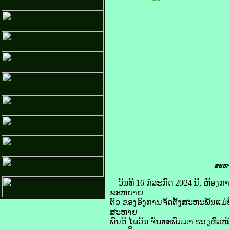
ສະຫາ
ວັນທີ 16 ກໍລະກົດ 2024 ນີ້, ຫ້
ຂະຫຍາຍ
ຕົວ ຂອງອົງການຈັດຕັ້ງສະຫະພັນແມ່
ສະຫາຍ
ພົນຕີ ໄພວັນ ຈັນທະພົມມາ ຮອງຫົວໜ້