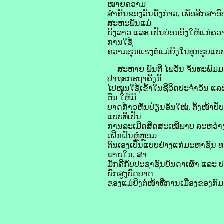
ໝາຍຄວາມ
ສຳຄັນຂອງວັນດັ່ງກ່າວ, ເພຶ່ອສຶກສາອ
ສະຫະພັນແມ່
ຍິງລາວ ແລະ ເປັນບ່ອນອີງໃຫ້ແກ່ຄວາ
ການໃຊ້
ຄວາມຮຸນແຮງຕໍ່ແມ່ຍິງໃນທຸກຮູບແບ
ສະຫາຍ ພົນຕີ ໄພວັນ ຈັນທະພົມມາ ກໍໄ
ປາຖະກະຖາຄັ້ງນີ້
ໄປໝູນໃຊ້ເຂົ້າໃນຊີວິດປະຈຳວັນ ແລ
ຕົນ ໃຫ້ມີ
ບາດກ້າວຫັນປ່ຽນອັນໃໝ່, ຕັ້ງໜ້າປັ
ແບບທີ່ີເປັນ
ການລະເມີດສິດສະເໝີພາບ ລະຫວ່າງ ຍິ
ເຝິກຝົນຫຼໍ່ຫຼອມ
ຕົນເອງເປັນແບບຢ່າງແກ່ມະຫາຊົນ ທ
ພາຍໃນ, ສາ
ມັກຄີກັບປະຊາຊົນບັນດາເຜົ່າ ແລະ 
ຍົກສູງບົດບາດ
ຂອງແມ່ຍິງຕໍ່ໜ້າທີ່ການເມືອງຂອງກົມກອ