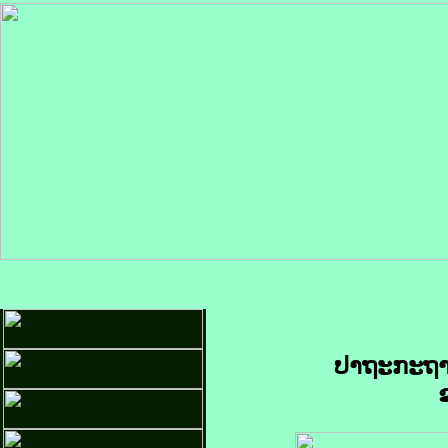
ປາຖະກະຖາມ