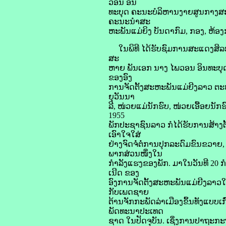
ວອນ ອິນ
ທະບຸດ ຄະນະບໍລິຫານງາຍສູນກາງສະ
ຄະນະນໍາສະ
ຫະພັນແມ່ຍິງ ບັນດາກົມ, ກອງ, ຫ້ອ
ໃນພິທີ ໄດ້ຮັບຊົມການສະແດງສິລະປະ
ສະ
ຫາຍ ພັນເອກ ນາງ ໄພວອນ ອິນທະບຸດ
ຂອງອົງ
ການຈັດຕັ້ງສະຫະພັນແມ່ຍີງລາວ ຕະຫ
ຍຸວັນນາ
ລີ, ໜ່ວຍແມ່ນັກຮົບ, ໜ່ວຍເອື້ອຍນັກຮົ
1955
ພັກປະຊາຊົນລາວ ກໍໄດ້ຮັບການສ້າງຕ
ເອົາໃຈໃສ່
ຢ່າງຈົດຈໍ່ຕໍ່ການປຸກລະດົມຂົນຂວາຍ,
ພາກສ່ວນໜຶ່ງໃນ
ກໍາລັງແຮງຂອງພັກ. ມາໃນວັນທີ 20 ກໍ
ເນີດ ຂອງ
ອົງການຈັດຕັ້ງສະຫະພັນແມ່ຍີງລາວໃນປັ
ກັບເພດຊາຍ
ຕ້ານຈັກກະພັດລ່າເມືອງຂຶ້ນທັງແບບເກ
ພັດທະນາປະເທດ
ຊາດ ໃນປັດຈຸບັນ. ເຊິ່ງການປາຖະກະຖາໃ