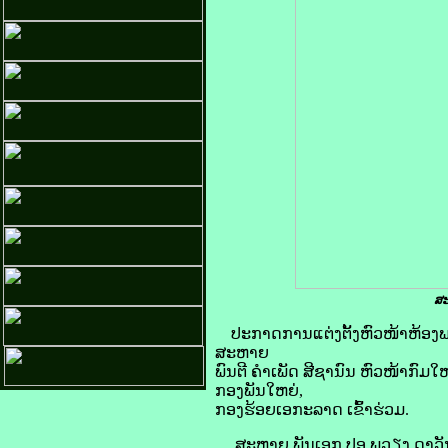
ສະ
ປະກາດການແຕ່ງຕັ້ງຫົວໜ້າຫ້ອງພະ
ສະຫາຍ
ພົນຕີ ຄໍາເພັດ ສີຊານົນ ຫົວໜ້າກົ
ກອງພັນໃຫຍ່,
ກອງຮ້ອຍເອກະລາດ ເຂົ້າຮ່ວມ.
ສະຫາຍ ພັນເອກ ປອ ພູວຽງ ດາວັນນ