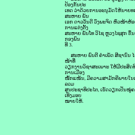
ປ້ອງກັນປະ
ເທດ ວ່າດ້ວຍການອະນຸມັດໃຫ້ນາຍທະ
ສະຫາຍ ພັນ
ເອກ ດາວວັນດີ ວົງພະຈິດ ຫົວໜ້າຫ້
ການແຕ່ງຕັ້ງ
ສະຫາຍ ພັນໂທ ວິໄຊ ຫຼວງໄຊສຸກ ຂຶ
ກອງພົນ
ທີ 3.
ສະຫາຍ ພົນຕີ ຄຳເພັດ ສີຊານົນ ໄດ້ເນ
ໜ້າທີ່
ວຽກງານວິຊາສະເພາະ ໃຫ້ມີປະສິດທິ
ການເມືອງ
ໜັັກແໜ້ນ, ມີຄວາມສາມັກຄີພາຍໃນເ
ລວມ
ສູນປະຊາທິປະໄຕ, ເຮັດວຽກເປັນໝູ່ຄະນ
ເທິງມອບ
ໝາຍໃຫ້.