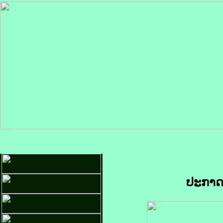
ປະກາດແ