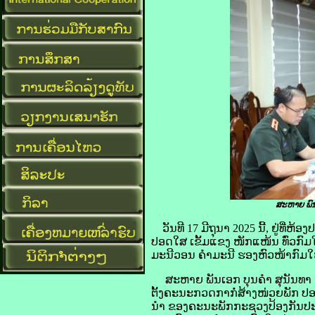
ສະຫາຍ ພົນ
ວັນທີ 17 ມີຖຸນາ 2025 ນີ້, ຢູ່
ປອດໃສ ເຂັ້ມແຂງ ໜັກແໜ້ນ ທົ່ວກ
ມະນີວອນ ຄໍາມະນີ ຮອງຫົວໜ້າກົມໃ
ສະຫາຍ ພັນເອກ ບຸນຄໍາ ສຸນັນທາ ຮ
ຕັ້ງຄະນະກວດກາກໍ່ສ້າງໜ່ວຍພັກ ປອດ
ນໍາ ຂອງຄະນະພັກກະຊວງປ້ອງກັນປະເທ