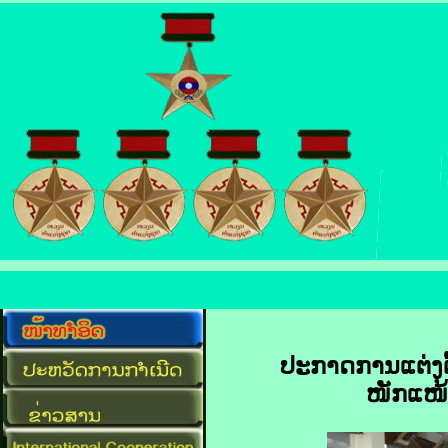
ປະກາດການແຕ່ງຕ
ໜັກແໜ້ນ