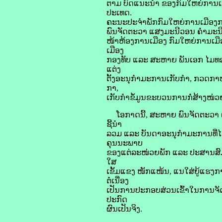
ຕາມ ບົດແນະນໍາ ຂອງກົມໃຫຍ່ການເມ
ປະເທດ.
ຄະນະປະຈໍາພັກກົມໃຫຍ່ການເມືອງກອ
ພົນຈັດຕະວາ ແສງມະນີວອນ ຄໍາມະນີ
ໜ້າຫ້ອງການເມືອງ ກົມໃຫຍ່ການເມື
ເມືອງ
ກອງທັບ ແລະ ສະຫາຍ ພັນເອກ ໄມທອນ
ແຕ່ງ
ຕັ້ງອະນຸກໍາມະການເກັບກຳ, ກວດກ
ກາ,
ເກັບກຳຂໍ້ມູນຂະບວນການກໍ່ສ້າງໜ່ວ
ໂອກາດນີ້, ສະຫາຍ ພົນຈັດຕະວາ ແສ
ຊີ້ນຳ
ລວມ ແລະ ບັນດາອະນຸກໍາມະການທີ່ໄດ້
ຄຸນນະພາບ
ຂອງແຕ່ລະໜ່ວຍພັກ ແລະ ປະສານສົມທົ
ໃສ
ເຂັ້ມແຂງ ໜັກແໜ້ນ, ແນໃສ່ຍູ້ແຮງ
ຕໍ່ເນື່ອງ
ເປັນການປະກອບສ່ວນເຂົ້າໃນການຈັດ
ປະກົດ
ຜົນເປັນຈິງ.