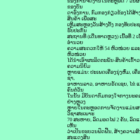
ຂອງການຈັດງານໃນຕະຫຼອດ 7 ວັນຜ່
ຂອງບັນ
ດາອົງການ, ກົມກອງກ່ຽວຂ້ອງໄດ້ສ
ສິນຄ້າ ເພື່ອສະ
ເຫຼີມສະຫຼອງວັນສ້າງຕັ້ງ ກອງທັບປ
ຮັບປະກັນ
ສະຖານທີ່ (ເດີ່ນທາດຫຼວງ) ເນື້ອທີ່
ອໍານວຍ
ຄວາມສະດວກໃຫ້ 54 ຫົວໜ່ວຍ ແລະ 98
ຫົວໜ່ວຍ
ໄດ້ນໍາເອົາຜະລິດຕະພັນ-ສິນຄ້າເຂົ້
ຄວາມນິຍົມ
ຫຼາຍແມ່ນ: ປະເພດເຄື່ອງນຸ່ງຫົ່ມ, 
ຊາ,
ອາຫານລາວ, ອາຫານຣັດເຊຍ, ໄຂ່ ແລະ
ຄົນຕໍ່ວັນ
ໃນນັ້ນ ມີບັນດາກົມກອງໃຈກາງນະຄອ
ຢ່າງຫຼວງ
ຫຼາຍໃນຕະຫຼອດການຈັດງານແມ່ນສາມາ
ວິຊາສະເພາະ
70 ສະຫາຍ, ລົດມອດໄຟ 2 ຄັນ, ລົ
ເຫັນ
ວ່າເປັນຂະບວນຟົດຟື້ນ, ສ້າງຄວາມສ
ສະແດງສິນ