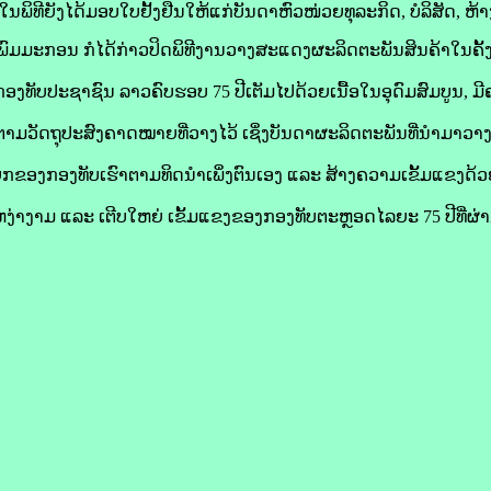
ິທີຍັງໄດ້ມອບໃບຢັ້ງຢືນໃຫ້ແກ່ບັນດາຫົວໜ່ວຍທຸລະກິດ, ບໍລິສັດ, ຫ້າງ
ພົມມະກອນ ກໍໄດ້ກ່າວປິດພິທີງານວາງສະແດງຜະລິດຕະພັນສິນຄ້າໃນຄັ້
ງກອງທັບປະຊາຊົນ ລາວຄົບຮອບ 75 ປີເຕັມໄປດ້ວຍເນື້ອໃນອຸດົມສົມບູນ, ມີ
ດຕາມວັດຖຸປະສົງຄາດໝາຍທີ່ວາງໄວ້ ເຊິ່ງບັນດາຜະລິດຕະພັນທີ່ນໍາມາວ
ຍຸກຂອງກອງທັບເຮົາຕາມທິດນຳເພິ່ງຕົນເອງ ແລະ ສ້າງຄວາມເຂັ້ມແຂງດ້
ງ່າງາມ ແລະ ເຕີບໃຫຍ່ ເຂັ້ມແຂງຂອງກອງທັບຕະຫຼອດໄລຍະ 75 ປີທີ່ຜ່