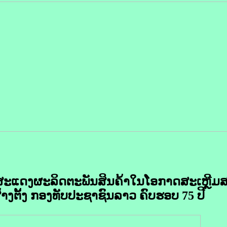
ງສະແດງຜະລິດຕະພັນສິນຄ້າໃນໂອກາດສະເຫຼີມ
້າງຕັ້ງ ກອງທັບປະຊາຊົນລາວ ຄົບຮອບ 75 ປີ