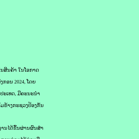
ພັນສິນຄ້າ ໃນໂອກາດ
ມັງກອນ 2024, ໂດຍ
ປະເທດ, ມີຄະນະນໍາ
ອ້ມຂ້າງກະຊວງປ້ອງກັນ
ນໄດ້ຂຶ້ນຜ່ານຜົນສໍາ