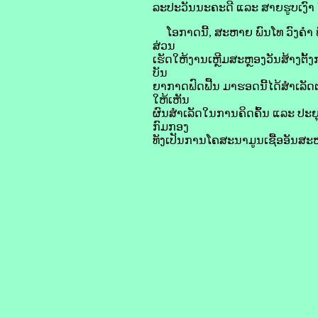
ລະປະວັນນະຄະດີ ແລະ ສາຍຮູບເງົາ ໃນພ
ໂອກາດນີ້, ສະຫາຍ ພົນໂທ ວົງຄໍາ 
ສ່ວນ
ເຮັດໃຫ້ງານເຫຼີມສະຫຼອງວັນສ້າງຕັ້
ບັນ
ຍາກາດຟົດຟື້ນ ມາຮອດນີ້ໄດ້ສໍາເລັ
ໃຫ້ເຫັນ
ຜົນສໍາເລັດໃນການຄິດຄົ້ນ ແລະ ປະ
ກົມກອງ
ທັງເປັນການໂຄສະນາມູນເຊື້ອອັນສະຫ