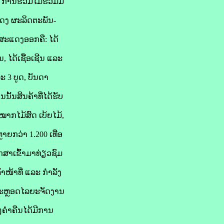
ການຮ່ວມໄມ້ຮ່ວມມື
ດງ ຜະລິດຕະພັນ-
້ສະແດງອອກຄື: ໄດ້
, ໄດ້ເຊື້ອເຊີນ ແລະ
 3 ບູດ, ບັນດາ
້ນສິນຄ້າທີ່ໄດ້ຮັບ
ໝາກໄມ້ສົດ ເບ້ຍໄມ້,
ຍກວ່າ 1.200 ເທື່ອ
ສາເຂົ້າມາທ່ຽວຊົມ
ໜ້າທີ່ ແລະ ກຳລັງ
ຕະຫຼອດໄລຍະຈັດງານ
ຄໍ່າຄືນໄດ້ມີການ