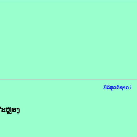
ບໍລິສຸດຕໍ່ຊາດ ຮັ
ສະຫຼອງ