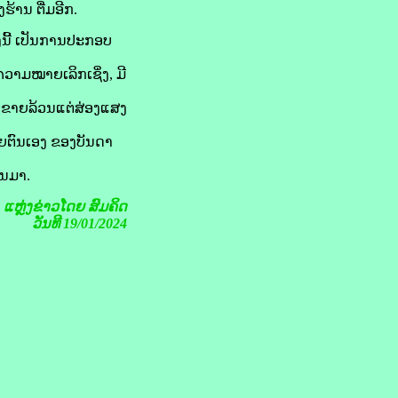
ຮ້ານ ຕື່ມອີກ.
ງນີ້ ເປັນການປະກອບ
ຄວາມໝາຍເລິກເຊິ່ງ, ມີ
າງຂາຍລ້ວນແຕ່ສ່ອງແສງ
ວຍຕົນເອງ ຂອງບັນດາ
ານມາ.
ແຫຼ່ງຂ່າວໂດຍ
ສົມຄິດ
ວັນທີ 19/01/2024