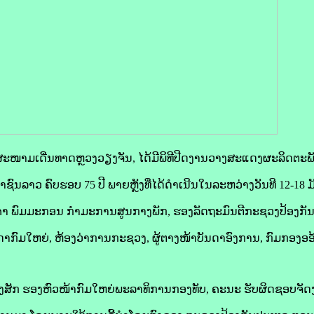
່ທີ່ສະໜາມເດີ່ນທາດຫຼວງວຽງຈັນ, ໄດ້ມີພິທີປີດງານວາງສະແດງຜະລິດຕະ
າຊົນລາວ ຄົບຮອບ 75 ປີ ພາຍຫຼັງທີ່ໄດ້ດໍາເນີນໃນລະຫວ່າງວັນທີ 12-18 
ໍາ ພົມມະກອນ ກຳມະການສູນກາງພັກ, ຮອງລັດຖະມົນຕີກະຊວງປ້ອງກັນ
ດາກົມໃຫຍ່, ຫ້ອງວ່າການກະຊວງ, ຜູ້ຕາງໜ້າບັນດາອົງການ, ກົມກອງອ
ງສັກ ຮອງຫົວໜ້າກົມໃຫຍ່ພະລາທິການກອງທັບ, ຄະນະ ຮັບຜິດຊອບຈັດງາ