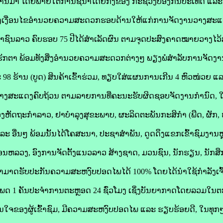
ານມາ ໂດຍພາຍໃຕ້ການຊີ້ນໍາໂດຍກົງຂອງ ກະຊວງປ້ອງກັນປະເທດ ແລະ 
້າງເງື່ອນໄຂອໍານວຍຄວາມສະດວກຮອບດ້ານໃຫ້ແກ່ການຈັດງານວາງສະແ
ະຊາຊົນລາວ ຄົບຮອບ 75 ປີໄດ້ສໍາເລັດຜົນ ຕາມຈຸດປະສົງຄາດໝາຍວາງໄວ
 2 ເຮັກຕາ ພ້ອມທັງສິ່ງອຳນວຍຄວາມສະດວກຕ່າງໆ ພຽງພໍສໍາລັບການຈັດງານ
 ຮ້ານ (ບູດ) ສິນຄ້າເຂົ້າຮ່ວມ, ທຽບໃສ່ແຜນການເກີນ 4 ຫົວໜ່ວຍ ແລະ
າວາງສະແດງຄົບຖ້ວນ ຕາມລາຍການທີ່ຄະນະຮັບຜິດຊອບຈັດງານກໍານົດ, ໃນນັ
ເຄື່ອງຫັດຖະກຳລາວ, ຢາບຳລຸງສຸຂະພາບ, ຜະລິດຕະພັນກະສິກຳ (ພືດ, ຜັກ, 
 ອື່ນໆ ພ້ອມນັ້ນໄດ້ໂຄສະນາ, ປະຊາສຳພັນ, ດູດດຶງແຂກເຂົ້າຊົມງານຫຼາ
ນຫລວງ, ອົງການຈັດຕັ້ງແນວລາວ ສ້າງຊາດ, ມວນຊົນ, ນັກຮຽນ, ນັກສຶກ
ດຮັບປະກັນຄວາມສະຫງົບປອດໄພໄດ້ 100% ໂດຍໄດ້ນໍາໃຊ້ກໍາລັງເຈົ້າ
ດແພດ 1 ຄັນປະຈຳການຕະຫຼອດ 24 ຊົ່ວໂມງ ເຊິ່ງບັນຍາກາດໂດຍລວມໃນ
ົນໃຈຂອງຜູ້ເຂົ້າຊົມ, ມີຄວາມສະຫງົບປອດໄພ ແລະ ຮຽບຮ້ອຍດີ, ໃນທຸກໆ