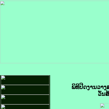
ພິທີປີດງານວາ
ວັນສ