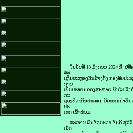
ໃນວັນທີ 18 ມັງກອນ 2024 ນີ້, ຢູ
ສະ
ເຫຼີມສະຫຼອງວັນສ້າງຕັ້ງ ກອງທັບປະຊ
ການ
ເປັນປະທານຂອງສະຫາຍ ພົນໂທ ວົງຄ
ກະ
ຊວງປ້ອງກັນປະເທດ, ມີຄະນະນໍາບັນ
ປະ
ເທດ ເຂົ້າຮ່ວມ.
ສະຫາຍ ພົນຈັດຕະວາ ຈັນດີ ສຸລິວົ
ເລັດ