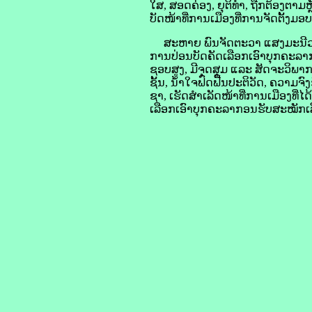
ໃສ, ສອດຄ່ອງ, ຍຸຕິທໍາ, ຖືກຕ້ອງຕ
ບັດໜ້າທີ່ການເມືອງທີ່ການຈັດຕັ້ງມອ
ສະຫາຍ ພົນຈັດຕະວາ ແສງມະນີວອນ ຄ
ການປ່ອນບັດຄັດເລືອກເອົາບຸກຄະລາ
ຊອບສູງ, ມີຈຸດສຸມ ແລະ ສັດຈະວິພາກ, 
ຊັ້ນ, ນໍ້າໃຈຟົດຟື້ນປະຕິວັດ, ຄວ
ຊາ, ເຮັດສໍາເລັດໜ້າທີ່ການເມືອງທີ່
ເລືອກເອົາບຸກຄະລາກອນຮັບສະໝັກເລ