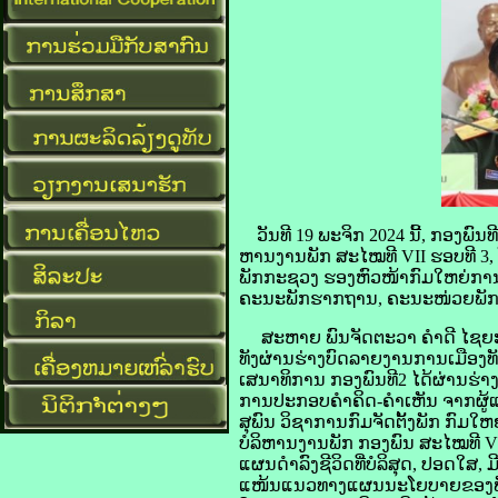
ວັນທີ 19 ພະຈິກ 2024 ນີ້, ກອງພ
ຫານງານພັກ ສະໄໝທີ VII ຮອບທີ 
ພັກກະຊວງ ຮອງຫົວໜ້າກົມໃຫຍ່ການ
ຄະນະພັກຮາກຖານ, ຄະນະໜ່ວຍພັກ ແລ
ສະຫາຍ ພົນຈັດຕະວາ ຄຳດີ ໄຊຍະວ
ທັງຜ່ານຮ່າງບົດລາຍງານການເມືອງທ
ເສນາທິການ ກອງພົນທີ2 ໄດ້ຜ່ານຮ່
ການປະກອບຄຳຄິດ-ຄຳເຫັນ ຈາກຜູ້ແທນ
ສຸພົນ ວິຊາການກົມຈັດຕັ້ງພັກ ກົມໃ
ບໍລິຫານງານພັກ ກອງພົນ ສະໄໝທີ Vll
ແຜນດໍາລົງຊີວິດທີ່ບໍລິສຸດ, ປອດໃ
ແໜ້ນແນວທາງແຜນນະໂຍບາຍຂອງພັກ, 