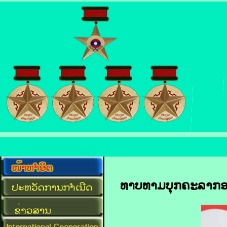
ທາບທາມບຸກຄະລາກອນລ